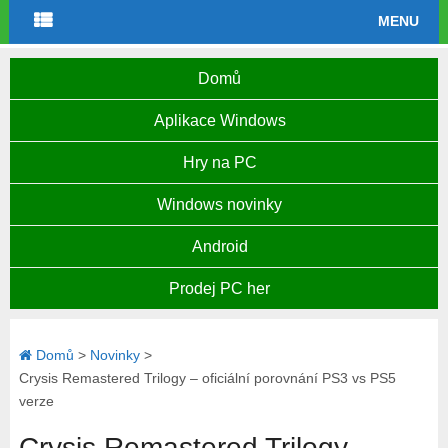
MENU
Domů
Aplikace Windows
Hry na PC
Windows novinky
Android
Prodej PC her
Domů
>
Novinky
>
Crysis Remastered Trilogy – oficiální porovnání PS3 vs PS5
verze
Crysis Remastered Trilogy –