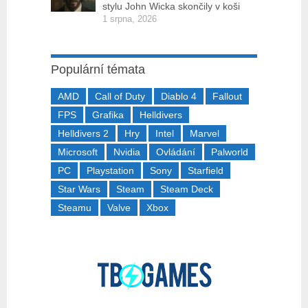
stylu John Wicka skončily v koši
1 srpna, 2026
Populární témata
AMD
Call of Duty
Diablo 4
Fallout
FPS
Grafika
Helldivers
Helldivers 2
Hry
Intel
Marvel
Microsoft
Nvidia
Ovládání
Palworld
PC
Playstation
Sony
Starfield
Star Wars
Steam
Steam Deck
Steamu
Valve
Xbox