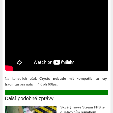
Na konzolích však
Crysis nebude mít kompatibilitu ray-
tracingu
ani nativní 4K při 60fps.
Další podobné zprávy
Skvělý nový Steam FPS je
duchovním remakem