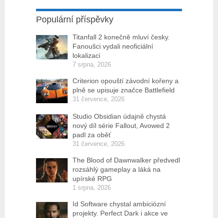
Populární příspěvky
Titanfall 2 konečně mluví česky.
Fanoušci vydali neoficiální
lokalizaci
7 srpna, 2026
Criterion opouští závodní kořeny a
plně se upisuje značce Battlefield
31 července, 2026
Studio Obsidian údajně chystá
nový díl série Fallout, Avowed 2
padl za oběť
31 července, 2026
The Blood of Dawnwalker předvedl
rozsáhlý gameplay a láká na
upírské RPG
1 srpna, 2026
Id Software chystal ambiciózní
projekty. Perfect Dark i akce ve