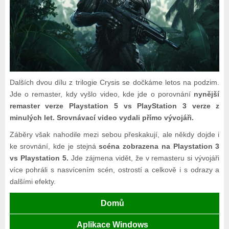
Dalších dvou dílu z trilogie Crysis se dočkáme letos na podzim.
Jde o remaster, kdy vyšlo video, kde jde o porovnání
nynější
remaster verze Playstation 5 vs PlayStation 3 verze z
minulých let. Srovnávací video vydali přímo vývojáři.
Záběry však nahodile mezi sebou přeskakují, ale někdy dojde i
ke srovnání, kde je stejná
scéna zobrazena na Playstation 3
vs Playstation 5.
Jde zájmena vidět, že v remasteru si vývojáři
více pohráli s nasvícením scén, ostrostí a celkově i s odrazy a
dalšími efekty.
Domů
Aplikace Windows