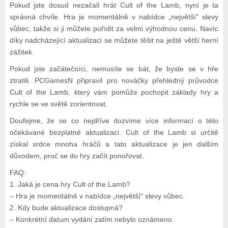
Pokud jste dosud nezačali hrát Cult of the Lamb, nyní je ta
správná chvíle. Hra je momentálně v nabídce „největší“ slevy
vůbec, takže si ji můžete pořídit za velmi výhodnou cenu. Navíc
díky nadcházející aktualizaci se můžete těšit na ještě větší herní
zážitek.
Pokud jste začátečníci, nemusíte se bát, že byste se v hře
ztratili. PCGamesN připravil pro nováčky přehledný průvodce
Cult of the Lamb, který vám pomůže pochopit základy hry a
rychle se ve světě zorientovat.
Doufejme, že se co nejdříve dozvíme více informací o této
očekávané bezplatné aktualizaci. Cult of the Lamb si určitě
získal srdce mnoha hráčů a tato aktualizace je jen dalším
důvodem, proč se do hry začít ponořovat.
FAQ:
1. Jaká je cena hry Cult of the Lamb?
– Hra je momentálně v nabídce „největší“ slevy vůbec.
2. Kdy bude aktualizace dostupná?
– Konkrétní datum vydání zatím nebylo oznámeno.