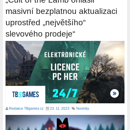
masivní bezplatnou aktualizaci
uprostřed „největšího“
slevového prodeje“
Redakce TBgames.cz
23. 11. 2023
Novinky