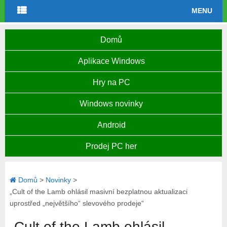
MENU
Domů
Aplikace Windows
Hry na PC
Windows novinky
Android
Prodej PC her
Domů
>
Novinky
>
„Cult of the Lamb ohlásil masivní bezplatnou aktualizaci
uprostřed „největšího“ slevového prodeje“
„Cult of the Lamb ohlásil