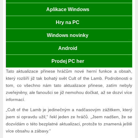
Aplikace Windows
Hry na PC
Windows novinky
Android
Prodej PC her
Tato aktualizace přinese hráčům nové herní funkce a obsah,
který rozšíří již tak bohatý svět Cult of the Lamb. Podrobnosti o
tom, co všechno nám tato aktualizace přinese, zatím nebyly
zveřejněny, ale fanoušci se již nemohou dočkat, až se dozví více
informací.
„Cult of the Lamb je jedinečným a nadčasovým zážitkem, který
jsem si opravdu užil,“ řekl jeden ze hráčů. „Jsem nadšen, že se
dozvídám o této bezplatné aktualizaci, protože to znamená ještě
více obsahu a zábavy.“