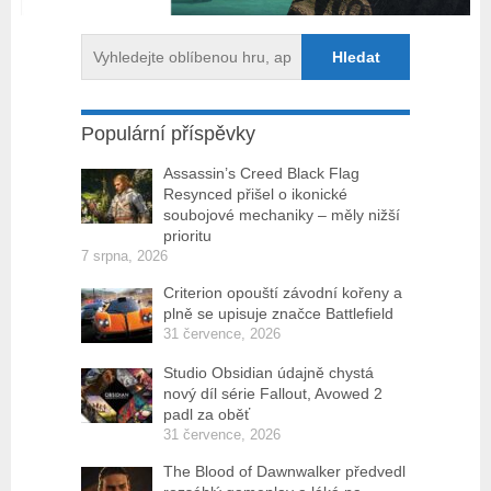
Populární příspěvky
Assassin’s Creed Black Flag
Resynced přišel o ikonické
soubojové mechaniky – měly nižší
prioritu
7 srpna, 2026
Criterion opouští závodní kořeny a
plně se upisuje značce Battlefield
31 července, 2026
Studio Obsidian údajně chystá
nový díl série Fallout, Avowed 2
padl za oběť
31 července, 2026
The Blood of Dawnwalker předvedl