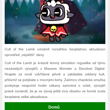
Cult of the Lamb oznámil rozsáhlou bezplatnou aktualizaci
uprostřed „největší“ slevy
Cult of the Lamb je krásně temný simulátor roguelike od týmu
nezávislých vývojářů z Massive Monster a Devolver Digital.
Hrajete za nově vzkříšené jehně a zakládáte oddaný kult,
přičemž se potýkáte s mocnými bohy. Zatímco chaotická smyčka
poskytuje nespočet hodin zábavy samotná o sobě, vývojáři
právě oznámili, že je ve vývoji ještě více obsahu ve formě zcela
bezplatné velké aktualizace.
Domů