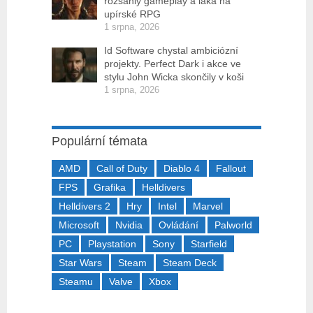
rozsáhlý gameplay a láká na
upírské RPG
1 srpna, 2026
Id Software chystal ambiciózní
projekty. Perfect Dark i akce ve
stylu John Wicka skončily v koši
1 srpna, 2026
Populární témata
AMD
Call of Duty
Diablo 4
Fallout
FPS
Grafika
Helldivers
Helldivers 2
Hry
Intel
Marvel
Microsoft
Nvidia
Ovládání
Palworld
PC
Playstation
Sony
Starfield
Star Wars
Steam
Steam Deck
Steamu
Valve
Xbox