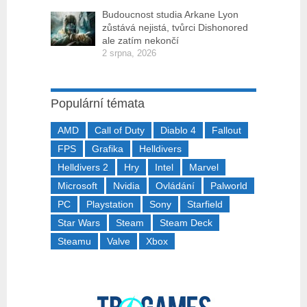
Budoucnost studia Arkane Lyon
zůstává nejistá, tvůrci Dishonored
ale zatím nekončí
2 srpna, 2026
Populární témata
AMD
Call of Duty
Diablo 4
Fallout
FPS
Grafika
Helldivers
Helldivers 2
Hry
Intel
Marvel
Microsoft
Nvidia
Ovládání
Palworld
PC
Playstation
Sony
Starfield
Star Wars
Steam
Steam Deck
Steamu
Valve
Xbox