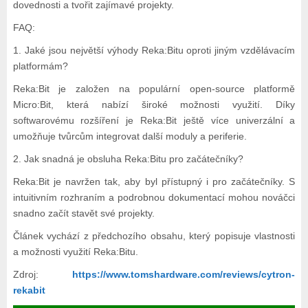
dovednosti a tvořit zajímavé projekty.
FAQ:
1. Jaké jsou největší výhody Reka:Bitu oproti jiným vzdělávacím
platformám?
Reka:Bit je založen na populární open-source platformě
Micro:Bit, která nabízí široké možnosti využití. Díky
softwarovému rozšíření je Reka:Bit ještě více univerzální a
umožňuje tvůrcům integrovat další moduly a periferie.
2. Jak snadná je obsluha Reka:Bitu pro začátečníky?
Reka:Bit je navržen tak, aby byl přístupný i pro začátečníky. S
intuitivním rozhraním a podrobnou dokumentací mohou nováčci
snadno začít stavět své projekty.
Článek vychází z předchozího obsahu, který popisuje vlastnosti
a možnosti využití Reka:Bitu.
Zdroj:
https://www.tomshardware.com/reviews/cytron-
rekabit