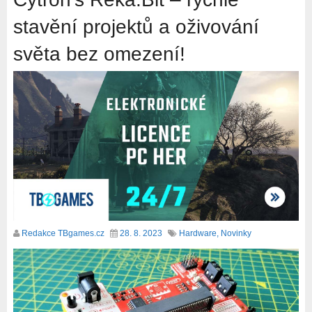
stavění projektů a oživování
světa bez omezení!
Redakce TBgames.cz
28. 8. 2023
Hardware
,
Novinky