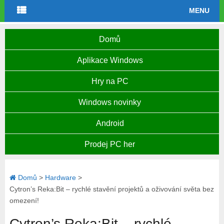
MENU
Domů
Aplikace Windows
Hry na PC
Windows novinky
Android
Prodej PC her
Domů
>
Hardware
>
Cytron’s Reka:Bit – rychlé stavění projektů a oživování světa bez
omezení!
Cytron’s Reka:Bit – rychlé