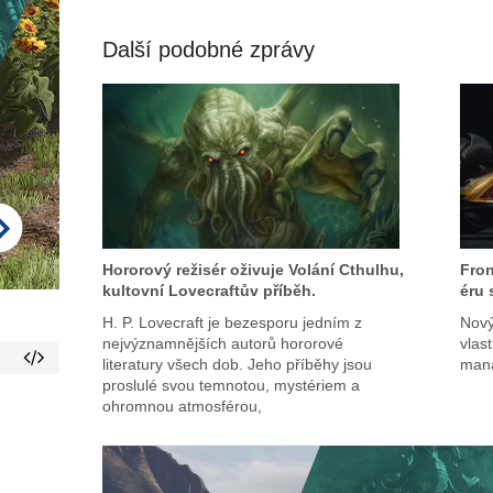
Další podobné zprávy
Hororový režisér oživuje Volání Cthulhu,
Fron
kultovní Lovecraftův příběh.
éru 
H. P. Lovecraft je bezesporu jedním z
Nový
nejvýznamnějších autorů hororové
vlas
literatury všech dob. Jeho příběhy jsou
mana
proslulé svou temnotou, mystériem a
ohromnou atmosférou,