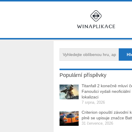
Populární příspěvky
Titanfall 2 konečně mluví č
Fanoušci vydali neoficiální
lokalizaci
7 srpna, 2026
Criterion opouští závodní 
plně se upisuje značce Batt
31 července, 2026