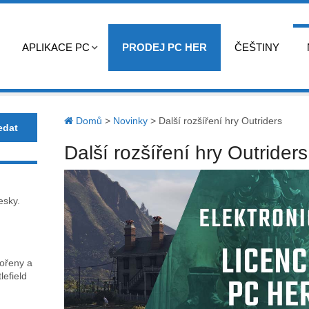
APLIKACE PC
PRODEJ PC HER
ČEŠTINY
Domů
>
Novinky
>
Další rozšíření hry Outriders
Další rozšíření hry Outriders
esky.
kořeny a
lefield