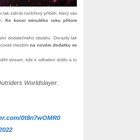
 si tak zahrát rozšířený příběh, který vás
ch.
Ke konci minulého roku přitom
ství dodatečného obsahu. Dorazily tak
acovali mezitím
na novém dodatku se
ěhl stream, kde k odhalení došlo a to
Outriders Worldslayer.
tter.com/0t8n7wOMR0
 2022