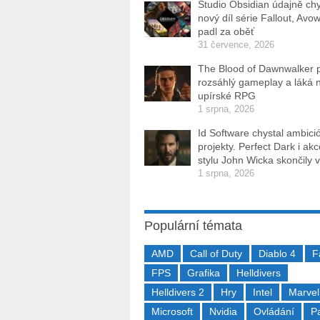
Studio Obsidian údajně ch
nový díl série Fallout, Avo
padl za oběť
31 července, 2026
The Blood of Dawnwalker 
rozsáhlý gameplay a láká 
upírské RPG
1 srpna, 2026
Id Software chystal ambici
projekty. Perfect Dark i ak
stylu John Wicka skončily v
1 srpna, 2026
Populární témata
AMD
Call of Duty
Diablo 4
F
FPS
Grafika
Helldivers
Helldivers 2
Hry
Intel
Marvel
Microsoft
Nvidia
Ovládání
P