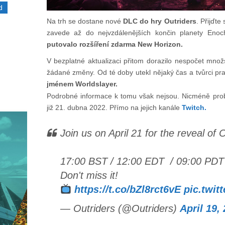
d
Na trh se dostane nové
DLC do hry Outriders
. Přijďte
zavede až do nejvzdálenějších končin planety Eno
putovalo rozšíření zdarma New Horizon.
V bezplatné aktualizaci přitom dorazilo nespočet množ
žádané změny. Od té doby utekl nějaký čas a tvůrci pr
jménem Worldslayer.
Podrobné informace k tomu však nejsou. Nicméně prob
již 21. dubna 2022. Přímo na jejich kanále
Twitch.
Join us on April 21 for the reveal of 
17:00 BST / 12:00 EDT / 09:00 PDT
Don't miss it!
https://t.co/bZl8rct6vE
pic.twi
— Outriders (@Outriders)
April 19,