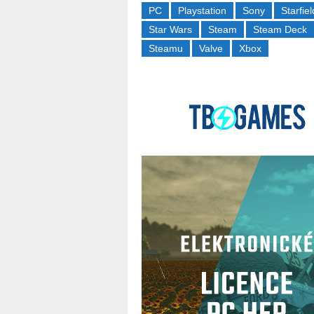
PC
Playstation
Sony
Starfiel
Star Wars
Steam
Steam Deck
Steamu
Valve
Xbox