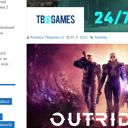
ystá
wed 2
předvedl
na
Redakce TBgames.cz
25. 4. 2022
Novinky
ózní
ce ve
 koši
allout
alworld