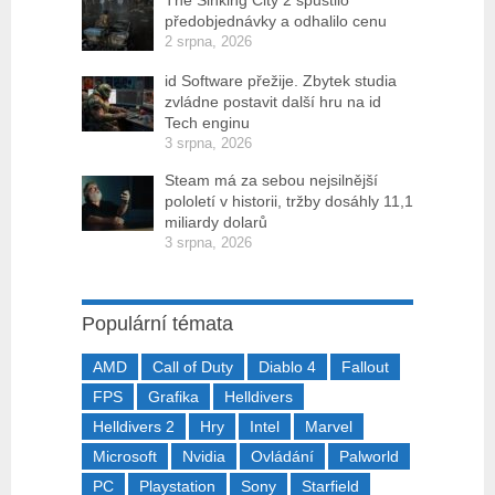
The Sinking City 2 spustilo
předobjednávky a odhalilo cenu
2 srpna, 2026
id Software přežije. Zbytek studia
zvládne postavit další hru na id
Tech enginu
3 srpna, 2026
Steam má za sebou nejsilnější
pololetí v historii, tržby dosáhly 11,1
miliardy dolarů
3 srpna, 2026
Populární témata
AMD
Call of Duty
Diablo 4
Fallout
FPS
Grafika
Helldivers
Helldivers 2
Hry
Intel
Marvel
Microsoft
Nvidia
Ovládání
Palworld
PC
Playstation
Sony
Starfield