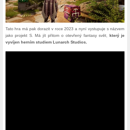
Tato hra má pak dorazit v roce 2023 a nyní vystupuje s názvem
jako projekt S. Má jít přitom o otevřený fantasy svět,
který je
vyvíjen herním studiem Lunarch Studios.