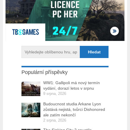
Populární příspěvky
WW1: Gallipoli má nový termín
vydání, dorazí letos v srpnu
9 srpna, 2026
Budoucnost studia Arkane Lyon
zůstává nejistá, tvůrci Dishonored
ale zatím nekončí
2 srpna, 2026