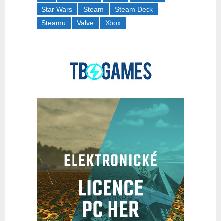
Star Wars
Steam
Steam Deck
Steamu
Valve
Xbox