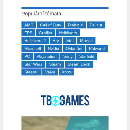
Populární témata
AMD
Call of Duty
Diablo 4
Fallout
FPS
Grafika
Helldivers
Helldivers 2
Hry
Intel
Marvel
Microsoft
Nvidia
Ovládání
Palworld
PC
Playstation
Sony
Starfield
Star Wars
Steam
Steam Deck
Steamu
Valve
Xbox