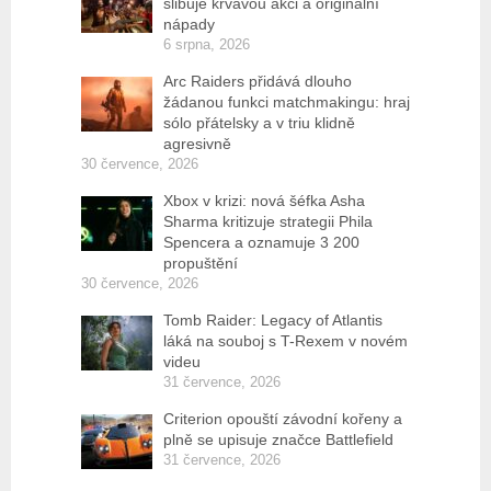
slibuje krvavou akci a originální
nápady
6 srpna, 2026
Arc Raiders přidává dlouho
žádanou funkci matchmakingu: hraj
sólo přátelsky a v triu klidně
agresivně
30 července, 2026
Xbox v krizi: nová šéfka Asha
Sharma kritizuje strategii Phila
Spencera a oznamuje 3 200
propuštění
30 července, 2026
Tomb Raider: Legacy of Atlantis
láká na souboj s T-Rexem v novém
videu
31 července, 2026
Criterion opouští závodní kořeny a
plně se upisuje značce Battlefield
31 července, 2026