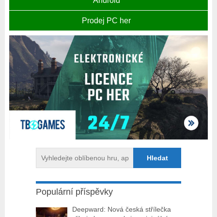
Android
Prodej PC her
Populární příspěvky
Deepward: Nová česká střílečka