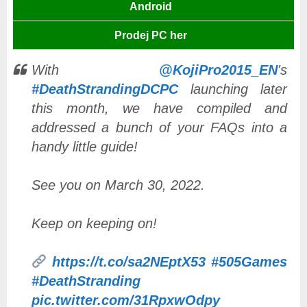
Android
Prodej PC her
With
@KojiPro2015_EN
's
#DeathStrandingDCPC
launching later
this month, we have compiled and
addressed a bunch of your FAQs into a
handy little guide!
See you on March 30, 2022.
Keep on keeping on!
https://t.co/sa2NEptX53
#505Games
#DeathStranding
pic.twitter.com/31RpxwOdpy