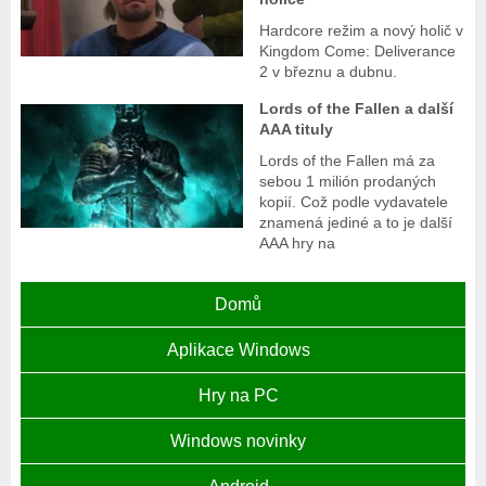
Hardcore režim a nový holič v
Kingdom Come: Deliverance
2 v březnu a dubnu.
Lords of the Fallen a další
AAA tituly
Lords of the Fallen má za
sebou 1 milión prodaných
kopií. Což podle vydavatele
znamená jediné a to je další
AAA hry na
Domů
Aplikace Windows
Hry na PC
Windows novinky