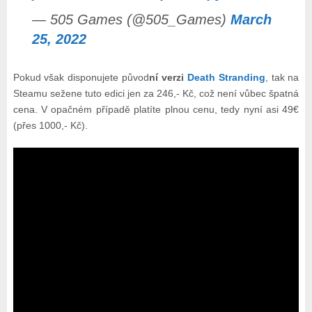
— 505 Games (@505_Games)
March
25, 2022
Pokud však disponujete původ
ní verzi
Death Stranding
, tak na
Steamu sežene tuto edici jen za 246,- Kč, což není vůbec špatná
cena. V opačném případě platíte plnou cenu, tedy nyní asi 49€
(přes 1000,- Kč).