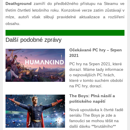
Deathground
zamíří do předběžného přístupu na Steamu ve
třetím čtvrtletí letošního roku. Konzolové verze zatím zůstávají v
mlze, autoři však slibují pravidelné aktualizace a rozšíření
obsahu.
Další podobné zprávy
Očekávané PC hry – Srpen
2021
PC hry na Srpen 2021, které
dorazí. Máme tady informace
o nejnovějších PC hrách,
které v tomto suchém období
na PC hry, dorazí.
The Boys: Plná násilí a
politického napětí
Nová upoutávka k čtvrté řadě
seriálu The Boys je zde a
fanoušci se mohou těšit na
další dávku **brutálního**