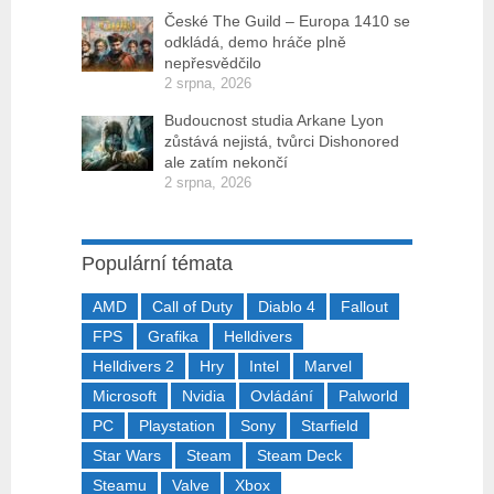
České The Guild – Europa 1410 se
odkládá, demo hráče plně
nepřesvědčilo
2 srpna, 2026
Budoucnost studia Arkane Lyon
zůstává nejistá, tvůrci Dishonored
ale zatím nekončí
2 srpna, 2026
Populární témata
AMD
Call of Duty
Diablo 4
Fallout
FPS
Grafika
Helldivers
Helldivers 2
Hry
Intel
Marvel
Microsoft
Nvidia
Ovládání
Palworld
PC
Playstation
Sony
Starfield
Star Wars
Steam
Steam Deck
Steamu
Valve
Xbox