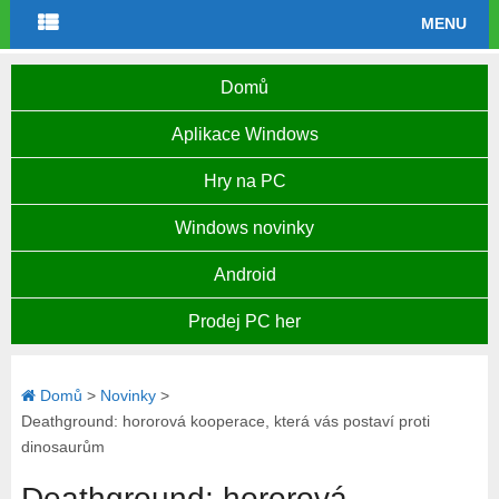
MENU
Domů
Aplikace Windows
Hry na PC
Windows novinky
Android
Prodej PC her
Domů
>
Novinky
>
Deathground: hororová kooperace, která vás postaví proti
dinosaurům
Deathground: hororová