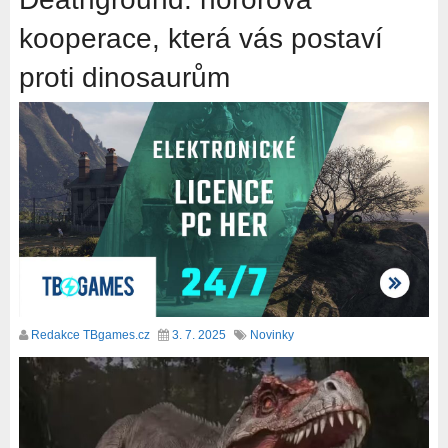
kooperace, která vás postaví
proti dinosaurům
Redakce TBgames.cz
3. 7. 2025
Novinky