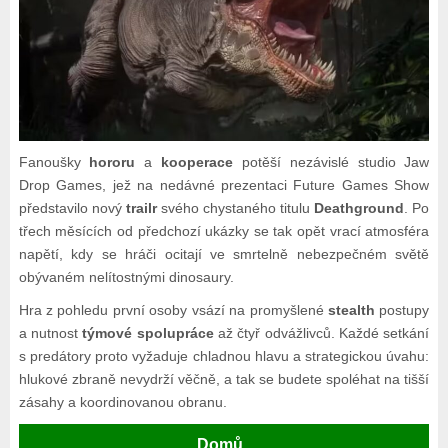
Fanoušky
hororu
a
kooperace
potěší nezávislé studio Jaw
Drop Games, jež na nedávné prezentaci Future Games Show
představilo nový
trailr
svého chystaného titulu
Deathground
. Po
třech měsících od předchozí ukázky se tak opět vrací atmosféra
napětí, kdy se hráči ocitají ve smrtelně nebezpečném světě
obývaném nelítostnými dinosaury.
Hra z pohledu první osoby vsází na promyšlené
stealth
postupy
a nutnost
týmové spolupráce
až čtyř odvážlivců. Každé setkání
s predátory proto vyžaduje chladnou hlavu a strategickou úvahu:
hlukové zbraně nevydrží věčně, a tak se budete spoléhat na tišší
zásahy a koordinovanou obranu.
Domů