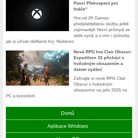
Pass! Překvapení pro
hráče“
Hra od 2K Games
předplatitelskou službu ještě
zajímavější Herní průmysl se
stále vyvíjí a s ním i způsoby,
jak si užívat oblíbené hry. Nedávno
Nová RPG hra Clair Obscur:
Expedition 33 přichází s
hvězdným obsazením a
datem vydání
Zahrajte si nové RPG Clair
Obscur s hvězdným
obsazením na jaře 2025 na
PC a konzolích.
Domů
Aplikace Windows