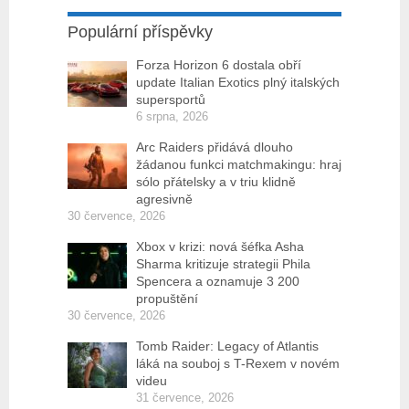
Populární příspěvky
Forza Horizon 6 dostala obří
update Italian Exotics plný italských
supersportů
6 srpna, 2026
Arc Raiders přidává dlouho
žádanou funkci matchmakingu: hraj
sólo přátelsky a v triu klidně
agresivně
30 července, 2026
Xbox v krizi: nová šéfka Asha
Sharma kritizuje strategii Phila
Spencera a oznamuje 3 200
propuštění
30 července, 2026
Tomb Raider: Legacy of Atlantis
láká na souboj s T-Rexem v novém
videu
31 července, 2026