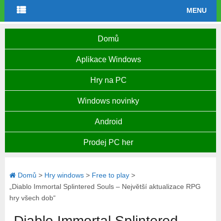
MENU
Domů
Aplikace Windows
Hry na PC
Windows novinky
Android
Prodej PC her
Domů
>
Hry windows
>
Free to play
>
„Diablo Immortal Splintered Souls – Největší aktualizace RPG
hry všech dob“
„Diablo Immortal Splintered