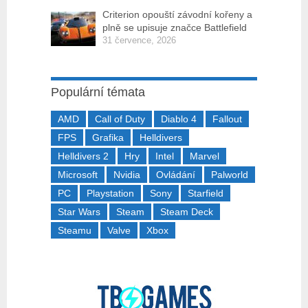
Criterion opouští závodní kořeny a
plně se upisuje značce Battlefield
31 července, 2026
Populární témata
AMD
Call of Duty
Diablo 4
Fallout
FPS
Grafika
Helldivers
Helldivers 2
Hry
Intel
Marvel
Microsoft
Nvidia
Ovládání
Palworld
PC
Playstation
Sony
Starfield
Star Wars
Steam
Steam Deck
Steamu
Valve
Xbox