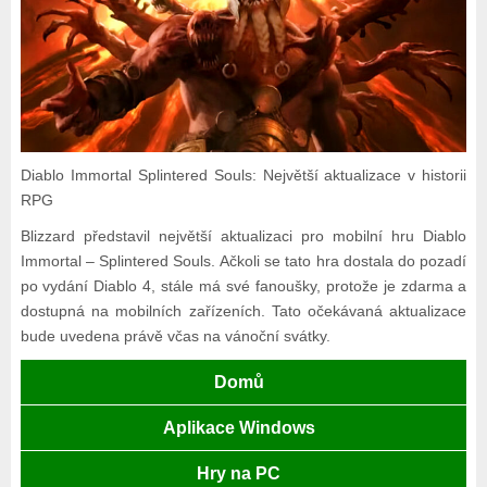
Diablo Immortal Splintered Souls: Největší aktualizace v historii
RPG
Blizzard představil největší aktualizaci pro mobilní hru Diablo
Immortal – Splintered Souls. Ačkoli se tato hra dostala do pozadí
po vydání Diablo 4, stále má své fanoušky, protože je zdarma a
dostupná na mobilních zařízeních. Tato očekávaná aktualizace
bude uvedena právě včas na vánoční svátky.
Domů
Aplikace Windows
Hry na PC