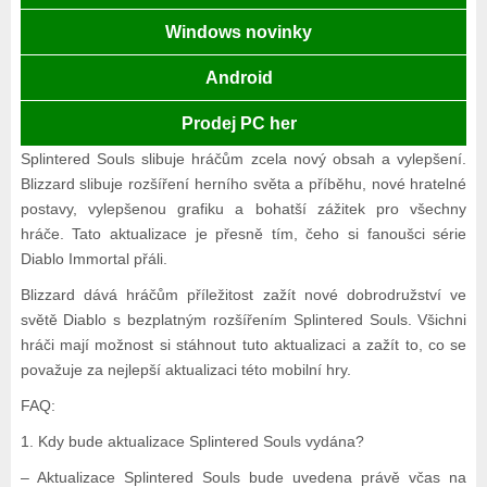
Windows novinky
Android
Prodej PC her
Splintered Souls slibuje hráčům zcela nový obsah a vylepšení.
Blizzard slibuje rozšíření herního světa a příběhu, nové hratelné
postavy, vylepšenou grafiku a bohatší zážitek pro všechny
hráče. Tato aktualizace je přesně tím, čeho si fanoušci série
Diablo Immortal přáli.
Blizzard dává hráčům příležitost zažít nové dobrodružství ve
světě Diablo s bezplatným rozšířením Splintered Souls. Všichni
hráči mají možnost si stáhnout tuto aktualizaci a zažít to, co se
považuje za nejlepší aktualizaci této mobilní hry.
FAQ:
1. Kdy bude aktualizace Splintered Souls vydána?
– Aktualizace Splintered Souls bude uvedena právě včas na