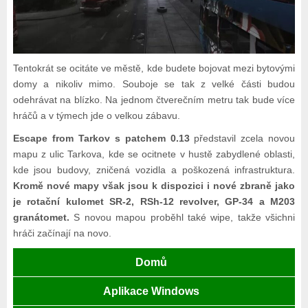
Tentokrát se ocitáte ve městě, kde budete bojovat mezi bytovými
domy a nikoliv mimo. Souboje se tak z velké části budou
odehrávat na blízko. Na jednom čtverečním metru tak bude více
hráčů a v týmech jde o velkou zábavu.
Escape from Tarkov s patchem 0.13
představil zcela novou
mapu z ulic Tarkova, kde se ocitnete v hustě zabydlené oblasti,
kde jsou budovy, zničená vozidla a poškozená infrastruktura.
Kromě nové mapy však jsou k dispozici i nové zbraně jako
je rotační kulomet SR-2, RSh-12 revolver, GP-34 a M203
granátomet.
S novou mapou proběhl také wipe, takže všichni
hráči začínají na novo.
Domů
Aplikace Windows