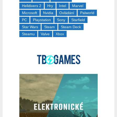
Helldivers 2
Hry
Intel
Marvel
Microsoft
Nvidia
Ovládání
Palworld
PC
Playstation
Sony
Starfield
Star Wars
Steam
Steam Deck
Steamu
Valve
Xbox