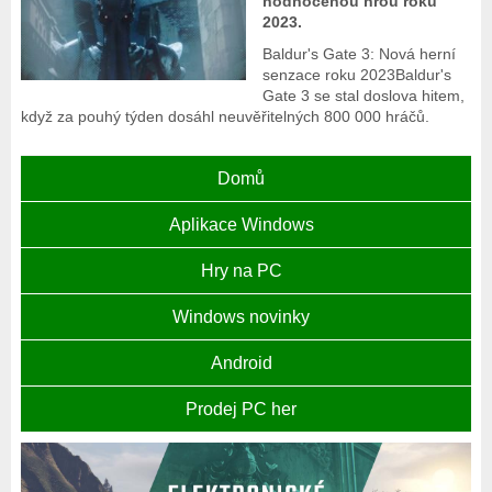
hodnocenou hrou roku
2023.
Baldur's Gate 3: Nová herní
senzace roku 2023Baldur's
Gate 3 se stal doslova hitem,
když za pouhý týden dosáhl neuvěřitelných 800 000 hráčů.
Domů
Aplikace Windows
Hry na PC
Windows novinky
Android
Prodej PC her