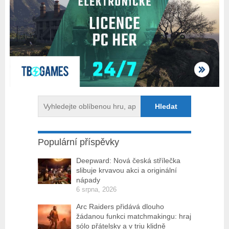
Populární příspěvky
Deepward: Nová česká střílečka
slibuje krvavou akci a originální
nápady
6 srpna, 2026
Arc Raiders přidává dlouho
žádanou funkci matchmakingu: hraj
sólo přátelsky a v triu klidně