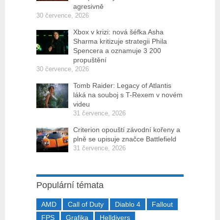
agresivně
30 července, 2026
Xbox v krizi: nová šéfka Asha
Sharma kritizuje strategii Phila
Spencera a oznamuje 3 200
propuštění
30 července, 2026
Tomb Raider: Legacy of Atlantis
láká na souboj s T-Rexem v novém
videu
31 července, 2026
Criterion opouští závodní kořeny a
plně se upisuje značce Battlefield
31 července, 2026
Populární témata
AMD
Call of Duty
Diablo 4
Fallout
FPS
Grafika
Helldivers