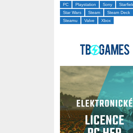
PC
Playstation
Sony
Starfiel
Star Wars
Steam
Steam Deck
Steamu
Valve
Xbox