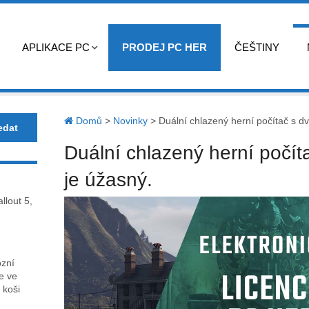
APLIKACE PC
PRODEJ PC HER
ČEŠTINY
Domů
>
Novinky
>
Duální chlazený herní počítač s dvo
Duální chlazený herní počíta
je úžasný.
llout 5,
ózní
ce ve
 koši