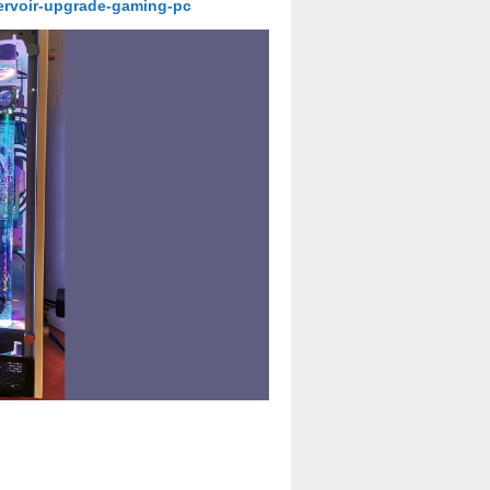
ervoir-upgrade-gaming-pc