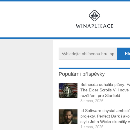
Populární příspěvky
Bethesda odhalila plány: Fa
The Elder Scrolls VI i nové
rozšíření pro Starfield
8 srpna, 2026
Id Software chystal ambici
projekty. Perfect Dark i ak
stylu John Wicka skončily v
1 srpna, 2026