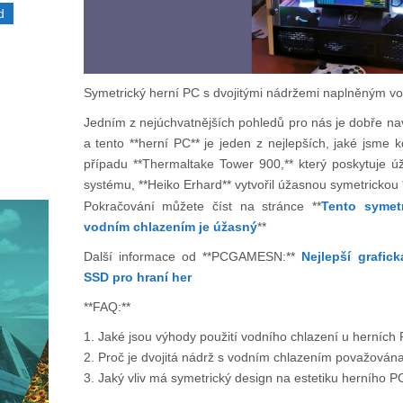
d
Symetrický herní PC s dvojitými nádržemi naplněným v
Jedním z nejúchvatnějších pohledů pro nás je dobře na
a tento **herní PC** je jeden z nejlepších, jaké jsme 
případu **Thermaltake Tower 900,** který poskytuje ú
systému, **Heiko Erhard** vytvořil úžasnou symetrickou 
Pokračování můžete číst na stránce **
Tento symet
vodním chlazením je úžasný
**
Další informace od **PCGAMESN:**
Nejlepší grafick
SSD pro hraní her
**FAQ:**
1. Jaké jsou výhody použití vodního chlazení u herních
2. Proč je dvojitá nádrž s vodním chlazením považován
3. Jaký vliv má symetrický design na estetiku herního P