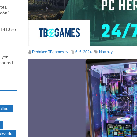
vota
ydání
 1410 se
Redakce TBgames.cz
6. 5. 2024
Novinky
 Lyon
honored
allout
alworld