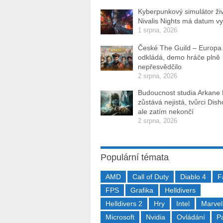
Kyberpunkový simulátor ži
Nivalis Nights má datum v
1 srpna, 2026
České The Guild – Europa
odkládá, demo hráče plně
nepřesvědčilo
2 srpna, 2026
Budoucnost studia Arkane
zůstává nejistá, tvůrci Dis
ale zatím nekončí
2 srpna, 2026
Populární témata
AMD
Call of Duty
Diablo 4
F
FPS
Grafika
Helldivers
Helldivers 2
Hry
Intel
Marvel
Microsoft
Nvidia
Ovládání
P