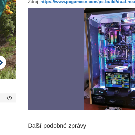
Zdroj:
https://www.pcgamesn.com/pc-build/dual-res
Další podobné zprávy