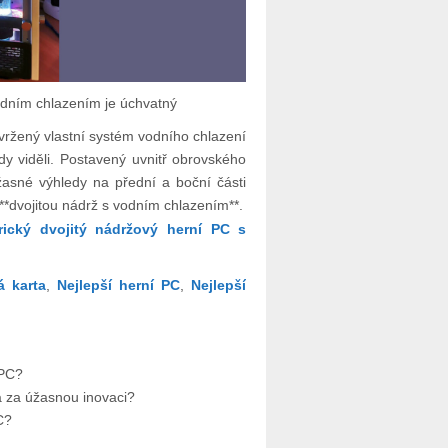
odním chlazením je úchvatný
vržený vlastní systém vodního chlazení
kdy viděli. Postavený uvnitř obrovského
žasné výhledy na přední a boční části
**dvojitou nádrž s vodním chlazením**.
rický dvojitý nádržový herní PC s
á karta
,
Nejlepší herní PC
,
Nejlepší
 PC?
a za úžasnou inovaci?
C?