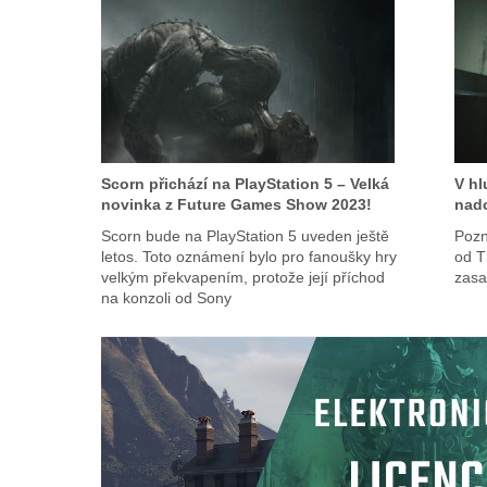
Scorn přichází na PlayStation 5 – Velká
V hl
novinka z Future Games Show 2023!
nadc
Scorn bude na PlayStation 5 uveden ještě
Pozn
letos. Toto oznámení bylo pro fanoušky hry
od T
velkým překvapením, protože její příchod
zasa
na konzoli od Sony