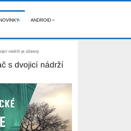
NOVINKY
ANDROID
jicí nádrží je úžasný.
č s dvojicí nádrží