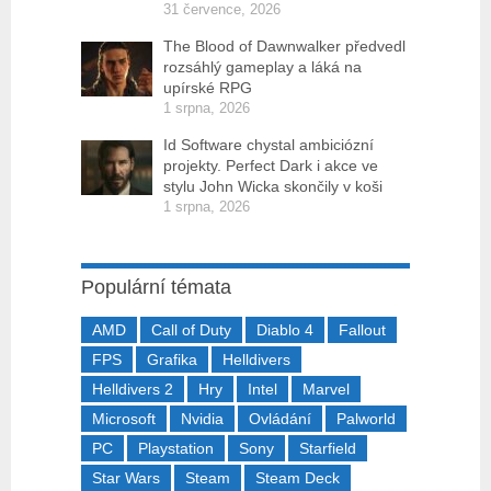
31 července, 2026
The Blood of Dawnwalker předvedl
rozsáhlý gameplay a láká na
upírské RPG
1 srpna, 2026
Id Software chystal ambiciózní
projekty. Perfect Dark i akce ve
stylu John Wicka skončily v koši
1 srpna, 2026
Populární témata
AMD
Call of Duty
Diablo 4
Fallout
FPS
Grafika
Helldivers
Helldivers 2
Hry
Intel
Marvel
Microsoft
Nvidia
Ovládání
Palworld
PC
Playstation
Sony
Starfield
Star Wars
Steam
Steam Deck