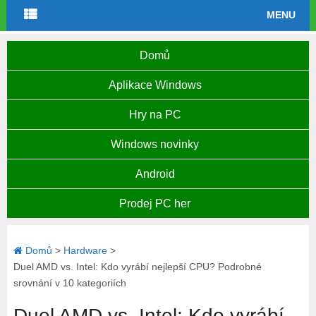
MENU
Domů
Aplikace Windows
Hry na PC
Windows novinky
Android
Prodej PC her
Domů
>
Hardware
>
Duel AMD vs. Intel: Kdo vyrábí nejlepší CPU? Podrobné
srovnání v 10 kategoriích
Duel AMD vs. Intel: Kdo vyrábí