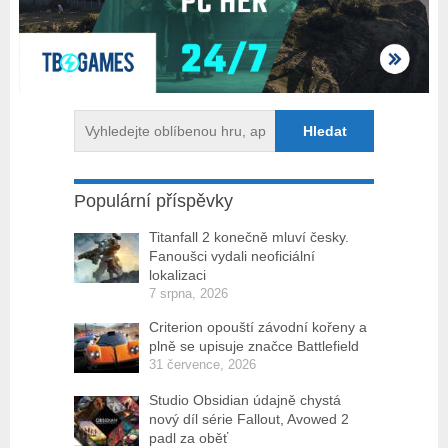
Populární příspěvky
Titanfall 2 konečně mluví česky.
Fanoušci vydali neoficiální
lokalizaci
7 srpna, 2026
Criterion opouští závodní kořeny a
plně se upisuje značce Battlefield
31 července, 2026
Studio Obsidian údajně chystá
nový díl série Fallout, Avowed 2
padl za oběť