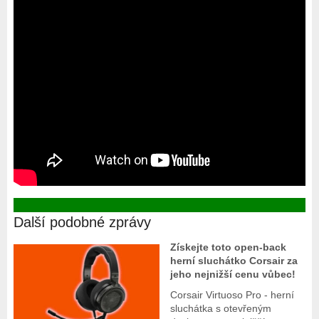
Další podobné zprávy
Získejte toto open-back
herní sluchátko Corsair za
jeho nejnižší cenu vůbec!
Corsair Virtuoso Pro - herní
sluchátka s otevřeným