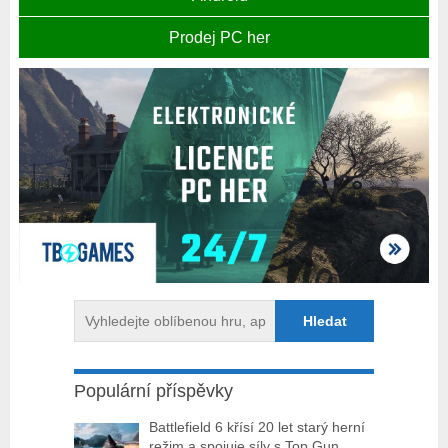
Prodej PC her
Populární příspěvky
Battlefield 6 křísí 20 let starý herní
režim a spojuje síly s Top Gun