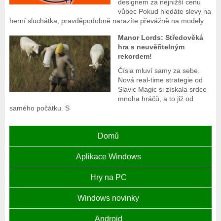
designem za nejnižší cenu
vůbec Pokud hledáte slevy na
herní sluchátka, pravděpodobně narazíte převážně na modely
Manor Lords: Středověká
hra s neuvěřitelným
rekordem!
Čísla mluví samy za sebe.
Nová real-time strategie od
Slavic Magic si získala srdce
mnoha hráčů, a to již od
samého počátku. S
Domů
Aplikace Windows
Hry na PC
Windows novinky
Android