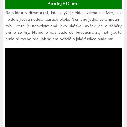
Prodej PC her
Na videu vidíme akci
, kde když je Aiden zticha a nízko, tak
nejde slyšet a nedělá rozruch okolo. Nicméně jedná se o lineární
misi, která je naskriptovaná jako ukázka, avšak jde o záběry
přímo ze hry. Nicméně nás bude do budoucna zajímat, jak to
bude přímo ve hře, jak se hra ovládá a jaké funkce bude mít.