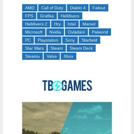
AMD
Call of Duty
Diablo 4
Fallout
FPS
Grafika
Helldivers
Helldivers 2
Hry
Intel
Marvel
Microsoft
Nvidia
Ovládání
Palworld
PC
Playstation
Sony
Starfield
Star Wars
Steam
Steam Deck
Steamu
Valve
Xbox