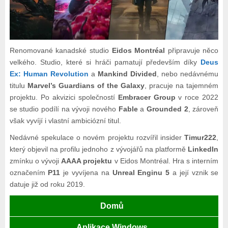
Renomované kanadské studio
Eidos Montréal
připravuje něco
velkého. Studio, které si hráči pamatují především díky
Deus
Ex: Human Revolution
a
Mankind Divided
, nebo nedávnému
titulu
Marvel’s Guardians of the Galaxy
, pracuje na tajemném
projektu. Po akvizici společností
Embracer Group
v roce 2022
se studio podílí na vývoji nového
Fable
a
Grounded 2
, zároveň
však vyvíjí i vlastní ambiciózní titul.
Nedávné spekulace o novém projektu rozvířil insider
Timur222
,
který objevil na profilu jednoho z vývojářů na platformě
LinkedIn
zmínku o vývoji
AAAA projektu
v Eidos Montréal. Hra s interním
označením
P11
je vyvíjena na
Unreal Enginu 5
a její vznik se
datuje již od roku 2019.
Domů
Aplikace Windows