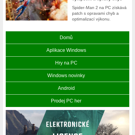
Spider-Man 2 na PC získává
patch s opravami chyb a
optimalizací výkonu.
Domů
Aplikace Windows
Hry na PC
Windows novinky
Android
Prodej PC her