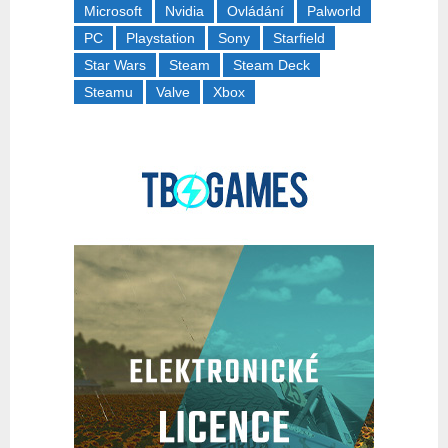
Microsoft
Nvidia
Ovládání
Palworld
PC
Playstation
Sony
Starfield
Star Wars
Steam
Steam Deck
Steamu
Valve
Xbox