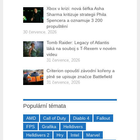
Xbox v krizi: nová šéfka Asha
Sharma kritizuje strategii Phila
Spencera a oznamuje 3 200
propuštění
30 července, 2026
Tomb Raider: Legacy of Atlantis
láká na souboj s T-Rexem v novém
videu
31 července, 2026
Criterion opouští závodní kořeny a
plně se upisuje značce Battlefield
31 července, 2026
Populární témata
AMD
Call of Duty
Diablo 4
Fallout
FPS
Grafika
Helldivers
Helldivers 2
Hry
Intel
Marvel