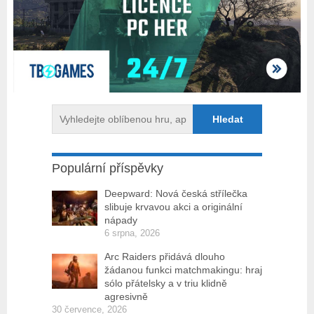
Populární příspěvky
Deepward: Nová česká střílečka
slibuje krvavou akci a originální
nápady
6 srpna, 2026
Arc Raiders přidává dlouho
žádanou funkci matchmakingu: hraj
sólo přátelsky a v triu klidně
agresivně
30 července, 2026