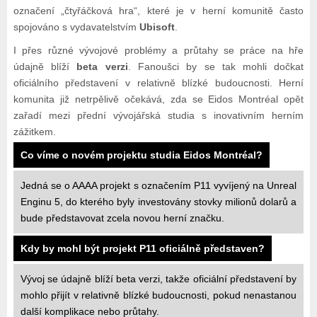
označení „čtyřáčková hra“, které je v herní komunitě často
spojováno s vydavatelstvím
Ubisoft
.
I přes různé vývojové problémy a průtahy se práce na hře
údajně blíží
beta verzi
. Fanoušci by se tak mohli dočkat
oficiálního představení v relativně blízké budoucnosti. Herní
komunita již netrpělivě očekává, zda se Eidos Montréal opět
zařadí mezi přední vývojářská studia s inovativním herním
zážitkem.
Co víme o novém projektu studia Eidos Montréal?
Jedná se o AAAA projekt s označením P11 vyvíjený na Unreal
Enginu 5, do kterého byly investovány stovky milionů dolarů a
bude představovat zcela novou herní značku.
Kdy by mohl být projekt P11 oficiálně představen?
Vývoj se údajně blíží beta verzi, takže oficiální představení by
mohlo přijít v relativně blízké budoucnosti, pokud nenastanou
další komplikace nebo průtahy.