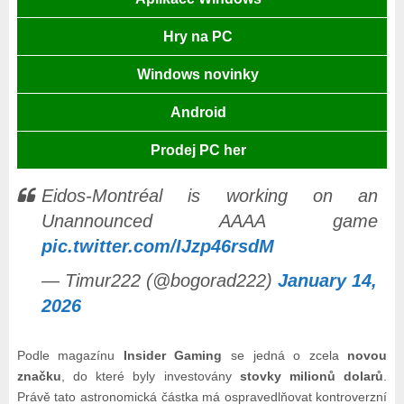
Hry na PC
Windows novinky
Android
Prodej PC her
Eidos-Montréal is working on an
Unannounced AAAA game
pic.twitter.com/IJzp46rsdM
— Timur222 (@bogorad222)
January 14,
2026
Podle magazínu
Insider Gaming
se jedná o zcela
novou
značku
, do které byly investovány
stovky milionů dolarů
.
Právě tato astronomická částka má ospravedlňovat kontroverzní