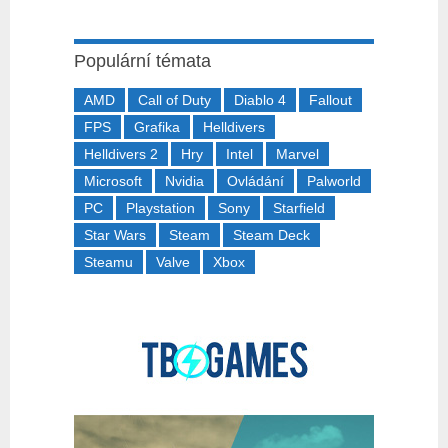
Populární témata
AMD
Call of Duty
Diablo 4
Fallout
FPS
Grafika
Helldivers
Helldivers 2
Hry
Intel
Marvel
Microsoft
Nvidia
Ovládání
Palworld
PC
Playstation
Sony
Starfield
Star Wars
Steam
Steam Deck
Steamu
Valve
Xbox