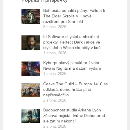
Populární příspěvky
Bethesda odhalila plány: Fallout 5,
The Elder Scrolls VI i nové
rozšíření pro Starfield
8 srpna, 2026
Id Software chystal ambiciózní
projekty. Perfect Dark i akce ve
stylu John Wicka skončily v koši
1 srpna, 2026
Kyberpunkový simulátor života
Nivalis Nights má datum vydání
1 srpna, 2026
České The Guild – Europa 1410 se
odkládá, demo hráče plně
nepřesvědčilo
2 srpna, 2026
Budoucnost studia Arkane Lyon
zůstává nejistá, tvůrci Dishonored
ale zatím nekončí
2 srpna, 2026