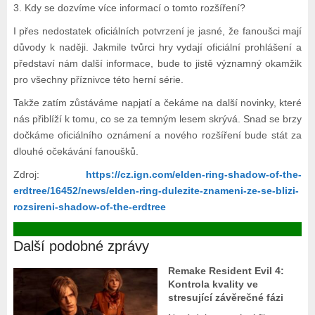
3. Kdy se dozvíme více informací o tomto rozšíření?
I přes nedostatek oficiálních potvrzení je jasné, že fanoušci mají
důvody k naději. Jakmile tvůrci hry vydají oficiální prohlášení a
představí nám další informace, bude to jistě významný okamžik
pro všechny příznivce této herní série.
Takže zatím zůstáváme napjatí a čekáme na další novinky, které
nás přiblíží k tomu, co se za temným lesem skrývá. Snad se brzy
dočkáme oficiálního oznámení a nového rozšíření bude stát za
dlouhé očekávání fanoušků.
Zdroj:
https://cz.ign.com/elden-ring-shadow-of-the-
erdtree/16452/news/elden-ring-dulezite-znameni-ze-se-blizi-
rozsireni-shadow-of-the-erdtree
Další podobné zprávy
Remake Resident Evil 4:
Kontrola kvality ve
stresující závěrečné fázi