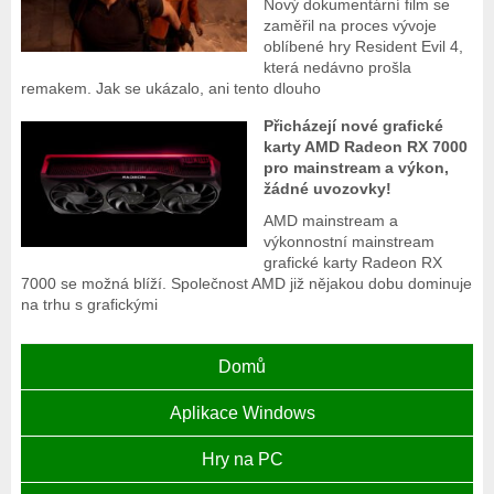
Nový dokumentární film se
zaměřil na proces vývoje
oblíbené hry Resident Evil 4,
která nedávno prošla
remakem. Jak se ukázalo, ani tento dlouho
Přicházejí nové grafické
karty AMD Radeon RX 7000
pro mainstream a výkon,
žádné uvozovky!
AMD mainstream a
výkonnostní mainstream
grafické karty Radeon RX
7000 se možná blíží. Společnost AMD již nějakou dobu dominuje
na trhu s grafickými
Domů
Aplikace Windows
Hry na PC