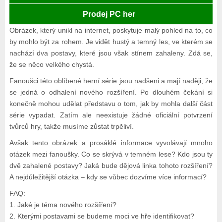
Prodej PC her
Obrázek, který unikl na internet, poskytuje malý pohled na to, co
by mohlo být za rohem. Je vidět hustý a temný les, ve kterém se
nachází dva postavy, které jsou však stínem zahaleny. Zdá se,
že se něco velkého chystá.
Fanoušci této oblíbené herní série jsou nadšeni a mají naději, že
se jedná o odhalení nového rozšíření. Po dlouhém čekání si
konečně mohou udělat představu o tom, jak by mohla další část
série vypadat. Zatím ale neexistuje žádné oficiální potvrzení
tvůrců hry, takže musíme zůstat trpěliví.
Avšak tento obrázek a prosáklé informace vyvolávají mnoho
otázek mezi fanoušky. Co se skrývá v temném lese? Kdo jsou ty
dvě zahalené postavy? Jaká bude dějová linka tohoto rozšíření?
A nejdůležitější otázka – kdy se vůbec dozvíme více informací?
FAQ:
1. Jaké je téma nového rozšíření?
2. Kterými postavami se budeme moci ve hře identifikovat?