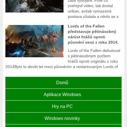
zabil vývojáře. Poté co
zveřejnil video, tak dostal
unban, avšak vymazaná
postava zůstala a nikdo se s
Lords of the Fallen
představuje pětinásobný
nárůst hráčů oproti
původní verzi z roku 2014.
Lords of the Fallen debutoval
s pětinásobným počtem
hráčů oproti originálu z roku
2014Bylo to devět let mezi původním a restartovaným Lords of
Domů
Aplikace Windows
Hry na PC
Windows novinky