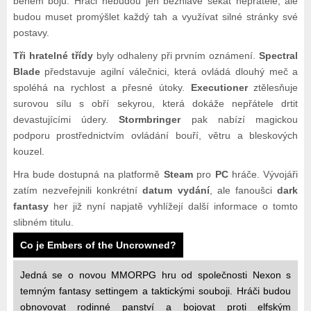
během bojů. Hráči nebudou jen bezhlavě sekat nepřátele, ale
budou muset promýšlet každý tah a využívat silné stránky své
postavy.
Tři hratelné třídy
byly odhaleny při prvním oznámení.
Spectral
Blade
představuje agilní válečnici, která ovládá dlouhý meč a
spoléhá na rychlost a přesné útoky.
Executioner
ztělesňuje
surovou sílu s obří sekyrou, která dokáže nepřátele drtit
devastujícími údery.
Stormbringer
pak nabízí magickou
podporu prostřednictvím ovládání bouří, větru a bleskových
kouzel.
Hra bude dostupná na platformě
Steam
pro
PC
hráče. Vývojáři
zatím nezveřejnili konkrétní
datum vydání
, ale fanoušci
dark
fantasy
her již nyní napjatě vyhlížejí další informace o tomto
slibném titulu.
Co je Embers of the Uncrowned?
Jedná se o novou MMORPG hru od společnosti Nexon s
temným fantasy settingem a taktickými souboji. Hráči budou
obnovovat rodinné panství a bojovat proti elfským