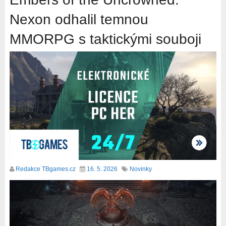
Nexon odhalil temnou
MMORPG s taktickými souboji
Redakce TBgames.cz
16. 5. 2026
Novinky