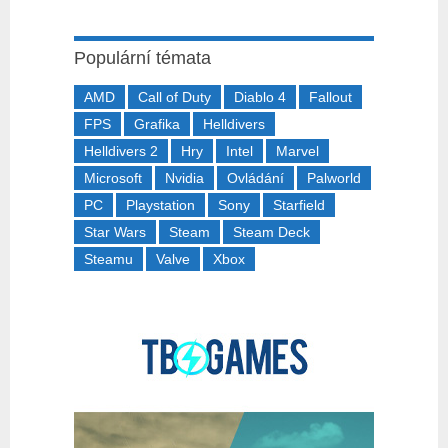
Populární témata
AMD
Call of Duty
Diablo 4
Fallout
FPS
Grafika
Helldivers
Helldivers 2
Hry
Intel
Marvel
Microsoft
Nvidia
Ovládání
Palworld
PC
Playstation
Sony
Starfield
Star Wars
Steam
Steam Deck
Steamu
Valve
Xbox