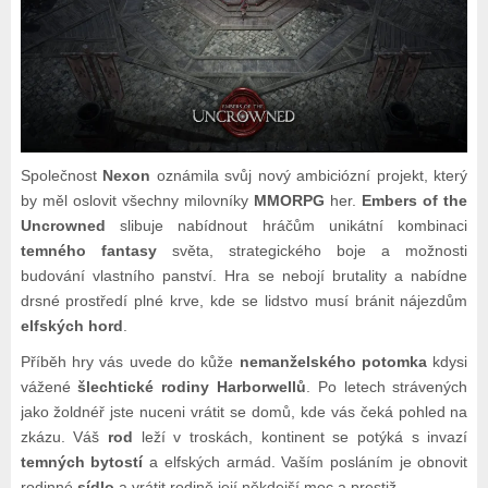
Společnost
Nexon
oznámila svůj nový ambiciózní projekt, který
by měl oslovit všechny milovníky
MMORPG
her.
Embers of the
Uncrowned
slibuje nabídnout hráčům unikátní kombinaci
temného fantasy
světa, strategického boje a možnosti
budování vlastního panství. Hra se nebojí brutality a nabídne
drsné prostředí plné krve, kde se lidstvo musí bránit nájezdům
elfských hord
.
Příběh hry vás uvede do kůže
nemanželského potomka
kdysi
vážené
šlechtické rodiny Harborwellů
. Po letech strávených
jako žoldnéř jste nuceni vrátit se domů, kde vás čeká pohled na
zkázu. Váš
rod
leží v troskách, kontinent se potýká s invazí
temných bytostí
a elfských armád. Vaším posláním je obnovit
rodinné
sídlo
a vrátit rodině její někdejší moc a prestiž.