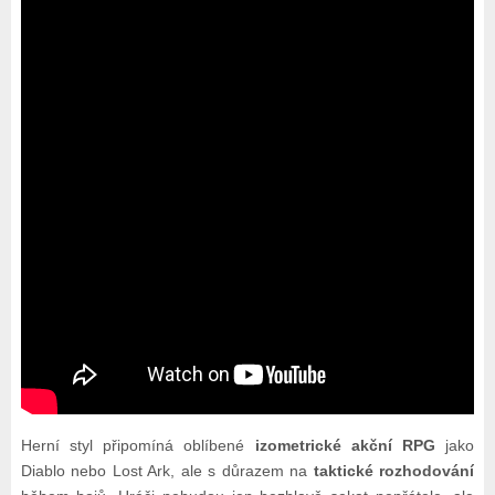
Herní styl připomíná oblíbené
izometrické akční RPG
jako
Diablo nebo Lost Ark, ale s důrazem na
taktické rozhodování