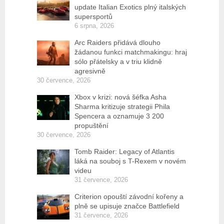
update Italian Exotics plný italských
supersportů
6 srpna, 2026
Arc Raiders přidává dlouho
žádanou funkci matchmakingu: hraj
sólo přátelsky a v triu klidně
agresivně
30 července, 2026
Xbox v krizi: nová šéfka Asha
Sharma kritizuje strategii Phila
Spencera a oznamuje 3 200
propuštění
30 července, 2026
Tomb Raider: Legacy of Atlantis
láká na souboj s T-Rexem v novém
videu
31 července, 2026
Criterion opouští závodní kořeny a
plně se upisuje značce Battlefield
31 července, 2026