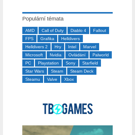
Populární témata
AMD
Call of Duty
Diablo 4
Fallout
FPS
Grafika
Helldivers
Helldivers 2
Hry
Intel
Marvel
Microsoft
Nvidia
Ovládání
Palworld
PC
Playstation
Sony
Starfield
Star Wars
Steam
Steam Deck
Steamu
Valve
Xbox