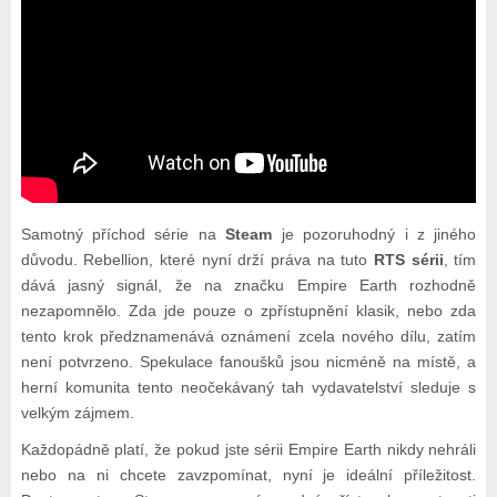
Samotný příchod série na
Steam
je pozoruhodný i z jiného
důvodu. Rebellion, které nyní drží práva na tuto
RTS sérii
, tím
dává jasný signál, že na značku Empire Earth rozhodně
nezapomnělo. Zda jde pouze o zpřístupnění klasik, nebo zda
tento krok předznamenává oznámení zcela nového dílu, zatím
není potvrzeno. Spekulace fanoušků jsou nicméně na místě, a
herní komunita tento neočekávaný tah vydavatelství sleduje s
velkým zájmem.
Každopádně platí, že pokud jste sérii Empire Earth nikdy nehráli
nebo na ni chcete zavzpomínat, nyní je ideální příležitost.