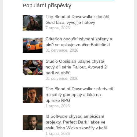
Populární příspěvky
The Blood of Dawnwalker dosáhl
Gold fáze, vývoj je hotový
7 srpna, 2026
Criterion opouští závodní kořeny a
plně se upisuje značce Battlefield
31 července, 2026
Studio Obsidian údajně chystá
nový díl série Fallout, Avowed 2
padl za oběť
31 července, 2026
The Blood of Dawnwalker předvedl
rozsáhlý gameplay a láká na
upírské RPG
1 srpna, 2026
Id Software chystal ambiciózní
projekty. Perfect Dark i akce ve
stylu John Wicka skončily v koši
1 srpna, 2026