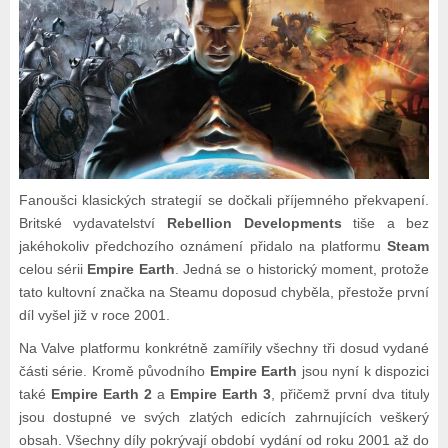
Fanoušci klasických strategií se dočkali příjemného překvapení.
Britské vydavatelství
Rebellion Developments
tiše a bez
jakéhokoliv předchozího oznámení přidalo na platformu
Steam
celou sérii
Empire Earth
. Jedná se o historický moment, protože
tato kultovní značka na Steamu doposud chyběla, přestože první
díl vyšel již v roce 2001.
Na Valve platformu konkrétně zamířily všechny tři dosud vydané
části série. Kromě původního
Empire Earth
jsou nyní k dispozici
také
Empire Earth 2
a
Empire Earth 3
, přičemž první dva tituly
jsou dostupné ve svých zlatých edicích zahrnujících veškerý
obsah. Všechny díly pokrývají období vydání od roku 2001 až do