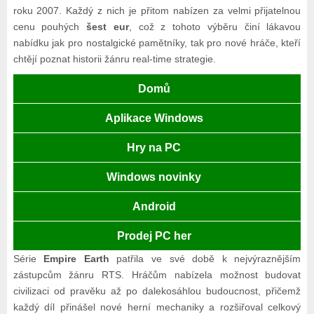
roku 2007. Každý z nich je přitom nabízen za velmi přijatelnou
cenu pouhých
šest eur
, což z tohoto výběru činí lákavou
nabídku jak pro nostalgické pamětníky, tak pro nové hráče, kteří
chtějí poznat historii žánru real-time strategie.
Domů
Aplikace Windows
Hry na PC
Windows novinky
Android
Prodej PC her
Série
Empire Earth
patřila ve své době k nejvýraznějším
zástupcům žánru RTS. Hráčům nabízela možnost budovat
civilizaci od pravěku až po dalekosáhlou budoucnost, přičemž
každý díl přinášel nové herní mechaniky a rozšiřoval celkový