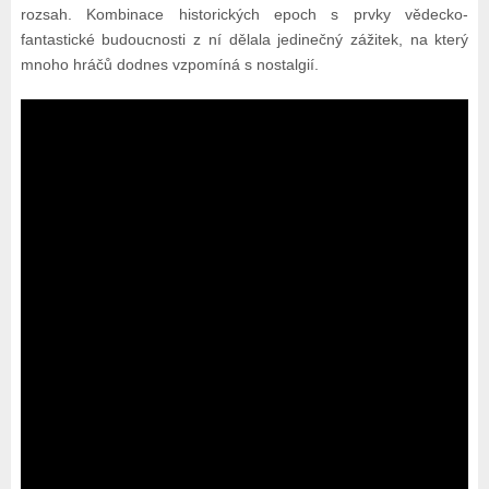
rozsah. Kombinace historických epoch s prvky vědecko-
fantastické budoucnosti z ní dělala jedinečný zážitek, na který
mnoho hráčů dodnes vzpomíná s nostalgií.