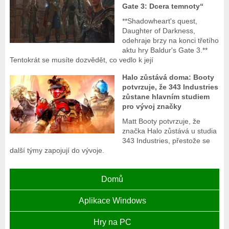
Gate 3: Dcera temnoty“
**Shadowheart's quest,
Daughter of Darkness,
odehraje brzy na konci třetího
aktu hry Baldur's Gate 3.**
Tentokrát se musíte dozvědět, co vedlo k její
Halo zůstává doma: Booty
potvrzuje, že 343 Industries
zůstane hlavním studiem
pro vývoj značky
Matt Booty potvrzuje, že
značka Halo zůstává u studia
343 Industries, přestože se
další týmy zapojují do vývoje.
Domů
Aplikace Windows
Hry na PC