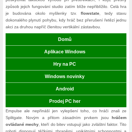
způsob jejich fungování studio zatím blíže nepřiblížilo. Celá hra
je budována okolo myšlenky tzv.
flowstate
, tedy stavu
dokonalého plynutí pohybu, kdy hráč bez přerušení řetězí jednu
akci za druhou napříč členitou vertikální zástavbou.
Domů
Aplikace Windows
Hry na PC
Windows novinky
Android
Prodej PC her
Empulse ale nepřináší jen vylepšení toho, co hráči znali ze
Splitgate. Novým a přitom zásadním prvkem jsou
hráčem
ovládané mechy
, kteří do bitev vstupují jako zvláštní faktor. Tito
roboti disponují těžkými zbraněmi, unikátními schopnostmi a