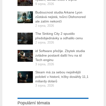
9 srpna, 2026
Budoucnost studia Arkane Lyon
zůstává nejistá, tvůrci Dishonored
ale zatím nekončí
2 srpna, 2026
The Sinking City 2 spustilo
předobjednávky a odhalilo cenu
2 srpna, 2026
id Software přežije. Zbytek studia
zvládne postavit další hru na id
Tech enginu
3 srpna, 2026
Steam má za sebou nejsilnější
pololetí v historii, tržby dosáhly 11,1
miliardy dolarů
3 srpna, 2026
Populární témata