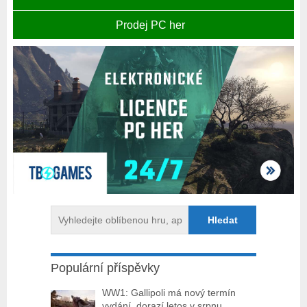
Prodej PC her
Populární příspěvky
WW1: Gallipoli má nový termín
vydání, dorazí letos v srpnu