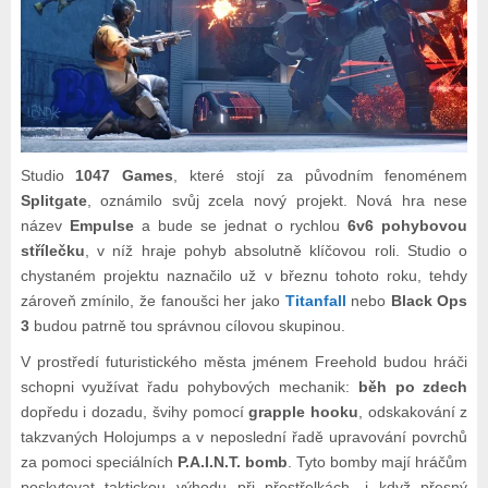
Studio
1047 Games
, které stojí za původním fenoménem
Splitgate
, oznámilo svůj zcela nový projekt. Nová hra nese
název
Empulse
a bude se jednat o rychlou
6v6 pohybovou
střílečku
, v níž hraje pohyb absolutně klíčovou roli. Studio o
chystaném projektu naznačilo už v březnu tohoto roku, tehdy
zároveň zmínilo, že fanoušci her jako
Titanfall
nebo
Black Ops
3
budou patrně tou správnou cílovou skupinou.
V prostředí futuristického města jménem Freehold budou hráči
schopni využívat řadu pohybových mechanik:
běh po zdech
dopředu i dozadu, švihy pomocí
grapple hooku
, odskakování z
takzvaných Holojumps a v neposlední řadě upravování povrchů
za pomoci speciálních
P.A.I.N.T. bomb
. Tyto bomby mají hráčům
poskytovat taktickou výhodu při přestřelkách, i když přesný