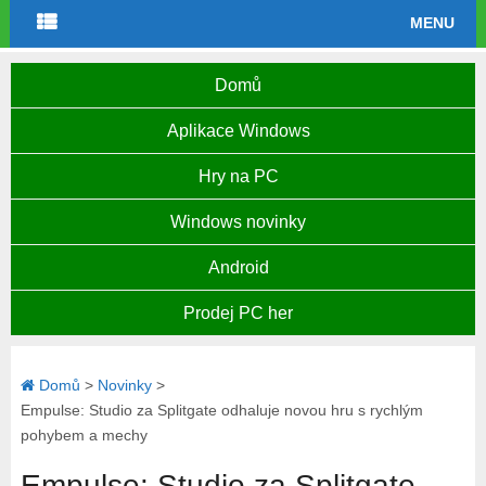
MENU
Domů
Aplikace Windows
Hry na PC
Windows novinky
Android
Prodej PC her
Domů
>
Novinky
>
Empulse: Studio za Splitgate odhaluje novou hru s rychlým
pohybem a mechy
Empulse: Studio za Splitgate