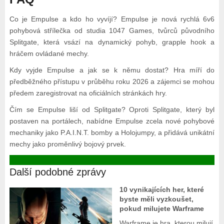
Co je Empulse a kdo ho vyvíjí? Empulse je nová rychlá 6v6
pohybová střílečka od studia 1047 Games, tvůrců původního
Splitgate, která vsází na dynamický pohyb, grapple hook a
hráčem ovládané mechy.
Kdy vyjde Empulse a jak se k němu dostat? Hra míří do
předběžného přístupu v průběhu roku 2026 a zájemci se mohou
předem zaregistrovat na oficiálních stránkách hry.
Čím se Empulse liší od Splitgate? Oproti Splitgate, který byl
postaven na portálech, nabídne Empulse zcela nové pohybové
mechaniky jako P.A.I.N.T. bomby a Holojumpy, a přidává unikátní
mechy jako proměnlivý bojový prvek.
Další podobné zprávy
10 vynikajících her, které
byste měli vyzkoušet,
pokud milujete Warframe
Warframe je hra, kterou milují