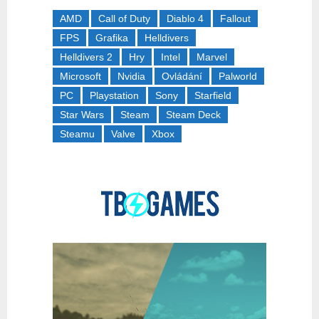
AMD
Call of Duty
Diablo 4
Fallout
FPS
Grafika
Helldivers
Helldivers 2
Hry
Intel
Marvel
Microsoft
Nvidia
Ovládání
Palworld
PC
Playstation
Sony
Starfield
Star Wars
Steam
Steam Deck
Steamu
Valve
Xbox