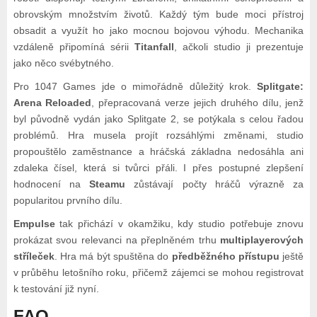
obrovským množstvím životů. Každý tým bude moci přístroj
obsadit a využít ho jako mocnou bojovou výhodu. Mechanika
vzdáleně připomíná sérii
Titanfall
, ačkoli studio ji prezentuje
jako něco svébytného.
Pro 1047 Games jde o mimořádně důležitý krok.
Splitgate:
Arena Reloaded
, přepracovaná verze jejich druhého dílu, jenž
byl původně vydán jako Splitgate 2, se potýkala s celou řadou
problémů. Hra musela projít rozsáhlými změnami, studio
propouštělo zaměstnance a hráčská základna nedosáhla ani
zdaleka čísel, která si tvůrci přáli. I přes postupné zlepšení
hodnocení na
Steamu
zůstávají počty hráčů výrazně za
popularitou prvního dílu.
Empulse
tak přichází v okamžiku, kdy studio potřebuje znovu
prokázat svou relevanci na přeplněném trhu
multiplayerových
stříleček
. Hra má být spuštěna do
předběžného přístupu
ještě
v průběhu letošního roku, přičemž zájemci se mohou registrovat
k testování již nyní.
FAQ