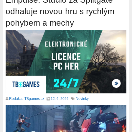
odhaluje novou hru s rychlým
pohybem a mechy
Redakce TBgames.cz
12. 6. 2026
Novinky