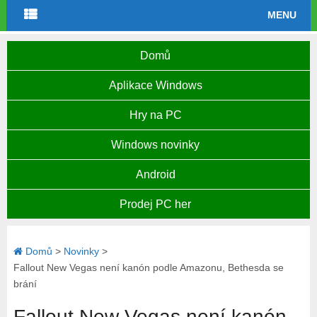
MENU
Domů
Aplikace Windows
Hry na PC
Windows novinky
Android
Prodej PC her
Domů
>
Novinky
>
Fallout New Vegas není kanón podle Amazonu, Bethesda se
brání
Fallout New Vegas není kanón