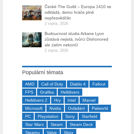
České The Guild – Europa 1410 se
odkládá, demo hráče plně
nepřesvědčilo
2 srpna, 2026
Budoucnost studia Arkane Lyon
zůstává nejistá, tvůrci Dishonored
ale zatím nekončí
2 srpna, 2026
Populární témata
AMD
Call of Duty
Diablo 4
Fallout
FPS
Grafika
Helldivers
Helldivers 2
Hry
Intel
Marvel
Microsoft
Nvidia
Ovládání
Palworld
PC
Playstation
Sony
Starfield
Star Wars
Steam
Steam Deck
Steamu
Valve
Xbox