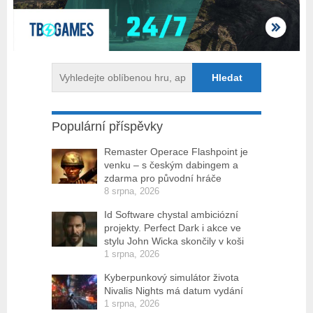
Populární příspěvky
Remaster Operace Flashpoint je
venku – s českým dabingem a
zdarma pro původní hráče
8 srpna, 2026
Id Software chystal ambiciózní
projekty. Perfect Dark i akce ve
stylu John Wicka skončily v koši
1 srpna, 2026
Kyberpunkový simulátor života
Nivalis Nights má datum vydání
1 srpna, 2026