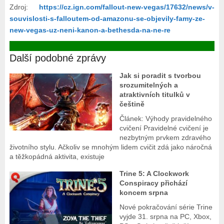
Zdroj:
https://cz.ign.com/fallout-new-vegas/17632/news/v-
souvislosti-s-falloutem-od-amazonu-se-objevily-famy-ze-
new-vegas-uz-neni-kanon-a-bethesda-na-ne-re
Další podobné zprávy
Jak si poradit s tvorbou
srozumitelných a
atraktivních titulků v
češtině
Článek: Výhody pravidelného
cvičení Pravidelné cvičení je
nezbytným prvkem zdravého
životního stylu. Ačkoliv se mnohým lidem cvičit zdá jako náročná
a těžkopádná aktivita, existuje
Trine 5: A Clockwork
Conspiracy přichází
koncem srpna
Nové pokračování série Trine
vyjde 31. srpna na PC, Xbox,