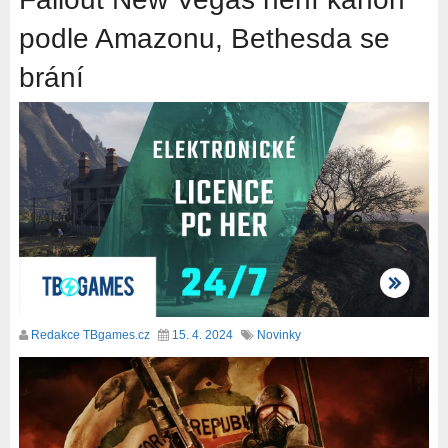
podle Amazonu, Bethesda se
brání
Redakce TBgames.cz
15. 4. 2024
Novinky