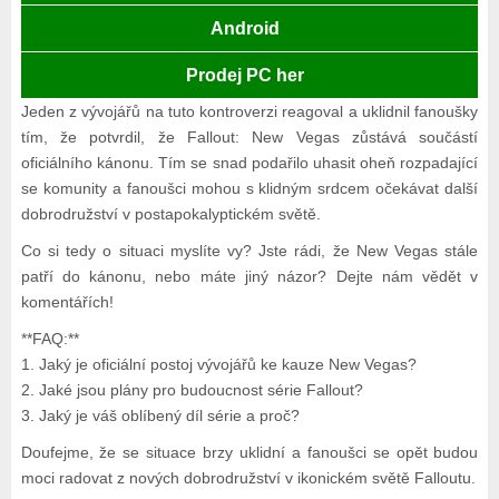
Android
Prodej PC her
Jeden z vývojářů na tuto kontroverzi reagoval a uklidnil fanoušky
tím, že potvrdil, že Fallout: New Vegas zůstává součástí
oficiálního kánonu. Tím se snad podařilo uhasit oheň rozpadající
se komunity a fanoušci mohou s klidným srdcem očekávat další
dobrodružství v postapokalyptickém světě.
Co si tedy o situaci myslíte vy? Jste rádi, že New Vegas stále
patří do kánonu, nebo máte jiný názor? Dejte nám vědět v
komentářích!
**FAQ:**
1. Jaký je oficiální postoj vývojářů ke kauze New Vegas?
2. Jaké jsou plány pro budoucnost série Fallout?
3. Jaký je váš oblíbený díl série a proč?
Doufejme, že se situace brzy uklidní a fanoušci se opět budou
moci radovat z nových dobrodružství v ikonickém světě Falloutu.