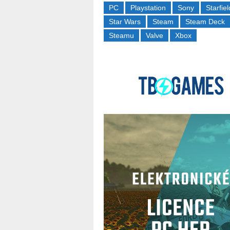
PC
Playstation
Sony
Starfiel
Star Wars
Steam
Steam Deck
Steamu
Valve
Xbox