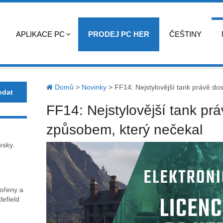
APLIKACE PC
PRODEJ PC HER
ČEŠTINY
Domů
>
Novinky
>
FF14: Nejstylovější tank právě dos
FF14: Nejstylovější tank prá
způsobem, který nečekal
esky.
kořeny a
lefield