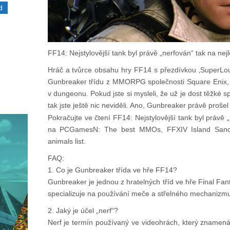
d
FF14: Nejstylovější tank byl právě „nerfován“ tak na nej
Hráč a tvůrce obsahu hry FF14 s přezdívkou ‚SuperLoui
Gunbreaker třídu z MMORPG společnosti Square Enix, přet
v dungeonu. Pokud jste si mysleli, že už je dost těžké 
tak jste ještě nic neviděli. Ano, Gunbreaker právě proš
Pokračujte ve čtení FF14: Nejstylovější tank byl právě 
na PCGamesN: The best MMOs, FFXIV Island Sanctu
animals list.
FAQ:
1. Co je Gunbreaker třída ve hře FF14?
Gunbreaker je jednou z hratelných tříd ve hře Final Fant
specializuje na používání meče a střelného mechanizmu
2. Jaký je účel „nerf“?
Nerf je termín používaný ve videohrách, který znamená 