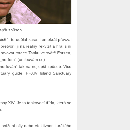
lepší způsob
s64‘ to udělal zase. Tentokrát převzal
vořil ji na reálný rekvizit a hrál s ní
spravovat rotace Tanku ve světě Eorzea,
el „nerfem“ (omlouvám se).
„nerfován“ tak na nejlepší způsob. Více
ary guide, FFXIV Island Sanctuary
asy XIV. Je to tankovací třída, která se
.
snížení síly nebo efektivnosti určitého