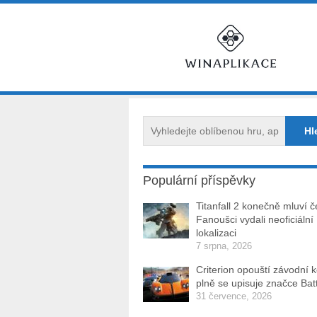
Populární příspěvky
Titanfall 2 konečně mluví č
Fanoušci vydali neoficiální
lokalizaci
7 srpna, 2026
Criterion opouští závodní 
plně se upisuje značce Batt
31 července, 2026