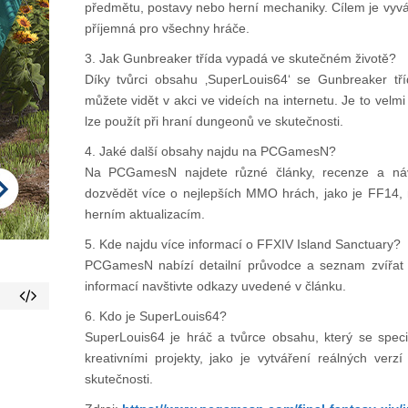
předmětu, postavy nebo herní mechaniky. Cílem je vyvážit
příjemná pro všechny hráče.
3. Jak Gunbreaker třída vypadá ve skutečném životě?
Díky tvůrci obsahu ‚SuperLouis64‘ se Gunbreaker tří
můžete vidět v akci ve videích na internetu. Je to velmi 
lze použít při hraní dungeonů ve skutečnosti.
4. Jaké další obsahy najdu na PCGamesN?
Na PCGamesN najdete různé články, recenze a náv
dozvědět více o nejlepších MMO hrách, jako je FF14, 
herním aktualizacím.
5. Kde najdu více informací o FFXIV Island Sanctuary?
PCGamesN nabízí detailní průvodce a seznam zvířat 
informací navštivte odkazy uvedené v článku.
6. Kdo je SuperLouis64?
SuperLouis64 je hráč a tvůrce obsahu, který se spec
kreativními projekty, jako je vytváření reálných ver
skutečnosti.