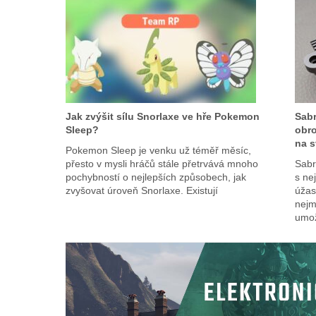
Jak zvýšit sílu Snorlaxe ve hře Pokemon
Sabr
Sleep?
obro
na s
Pokemon Sleep je venku už téměř měsíc,
přesto v mysli hráčů stále přetrvává mnoho
Sabr
pochybností o nejlepších způsobech, jak
s ne
zvyšovat úroveň Snorlaxe. Existují
úžas
nejm
umo