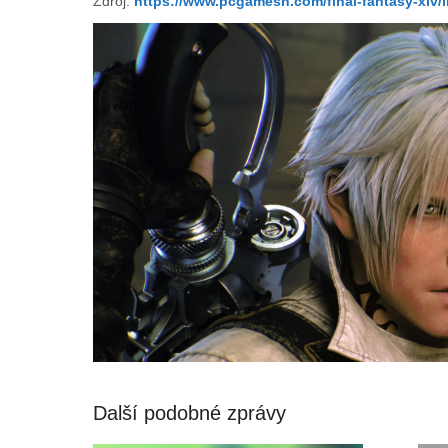
Zdroj:
https://www.pcgamesn.com/final-fantasy-xiv/i
Další podobné zprávy