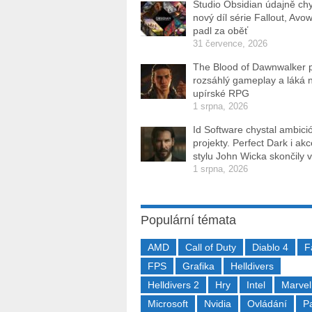
Studio Obsidian údajně ch
nový díl série Fallout, Avo
padl za oběť
31 července, 2026
The Blood of Dawnwalker 
rozsáhlý gameplay a láká 
upírské RPG
1 srpna, 2026
Id Software chystal ambici
projekty. Perfect Dark i ak
stylu John Wicka skončily v
1 srpna, 2026
Populární témata
AMD
Call of Duty
Diablo 4
F
FPS
Grafika
Helldivers
Helldivers 2
Hry
Intel
Marvel
Microsoft
Nvidia
Ovládání
P