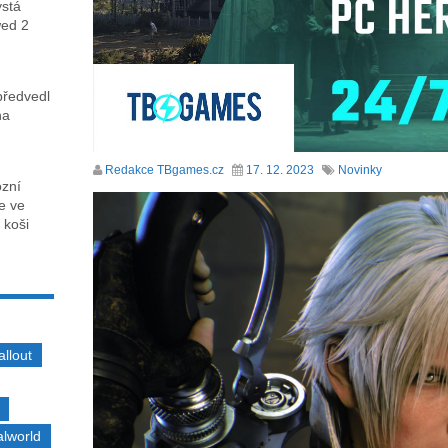
ystá
wed 2
předvedl
na
Redakce TBgames.cz
17. 12. 2023
Novinky
ózní
ce ve
 koši
allout
alworld