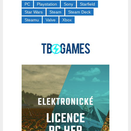
PC
Playstation
Sony
Starfield
Star Wars
Steam
Steam Deck
Steamu
Valve
Xbox