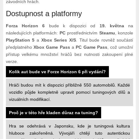
závodních hrách.
Dostupnost a platformy
Forza Horizon 6
bude k dispozici od
19. května
na
následujících platformách:
PC
prostřednictvím
Steamu
, konzole
PlayStation 5
a
Xbox Series X/S
. Titul bude rovněž součástí
předplatného
Xbox Game Pass
a
PC Game Pass
, což umožní
přístup velkému množství hráčů bez nutnosti zakoupení plné
verze.
Kolik aut bude ve Forze Horizon 6 při vydání?
Hráči budou mít k dispozici přibližně 550 automobilů. Každé
vozidlo půjde kompletně upravit pomocí tuningových dílů a
vizuálních modifikací.
Proč je v této hře kladen důraz na tuning?
Hra se odehrává v Japonsku, kde je tuningová kultura
hluboce zakořeněná. Vývojáři chtějí tuto autentickou