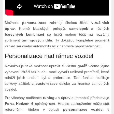
Možnosti
personalizace
zahrnují širokou škálu
vizuálních
úprav
. Kromě klasických
polepů
,
samolepek
a různých
barevných kombinací
se hráči mohou těšit na rozsáhlý
sortiment
tuningových dílů
. Ty dokážou kompletně proměnit
vzhled sériového automobilu až k naprosté nepoznatelnosti.
Personalizace nad rámec vozidel
Novinkou je také možnost upravit si vlastní
garáž
včetně jejího
vybavení. Hráči tak budou moci vytvořit unikátní prostředí, které
odráží jejich osobní styl a preference. Tato funkce rozšiřuje
celkový zážitek z
customizace
daleko za hranice samotných
vozidel.
Pro všechny nadšence
tuningu
a úprav automobilů představuje
Forza Horizon 6
splněný sen. Hra se zasloužením může stát
referenčním titulem v oblasti
personalizace vozidel
v