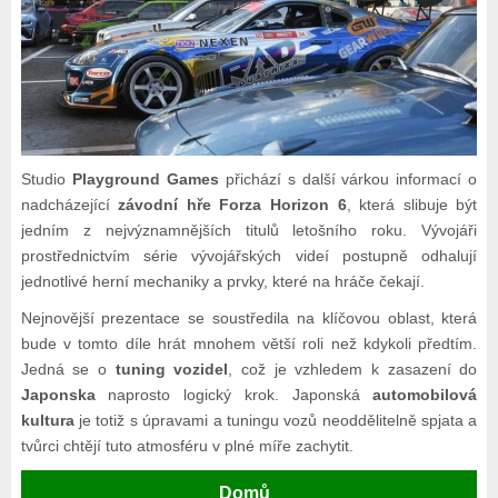
Studio
Playground Games
přichází s další várkou informací o
nadcházející
závodní hře Forza Horizon 6
, která slibuje být
jedním z nejvýznamnějších titulů letošního roku. Vývojáři
prostřednictvím série vývojářských videí postupně odhalují
jednotlivé herní mechaniky a prvky, které na hráče čekají.
Nejnovější prezentace se soustředila na klíčovou oblast, která
bude v tomto díle hrát mnohem větší roli než kdykoli předtím.
Jedná se o
tuning vozidel
, což je vzhledem k zasazení do
Japonska
naprosto logický krok. Japonská
automobilová
kultura
je totiž s úpravami a tuningu vozů neoddělitelně spjata a
tvůrci chtějí tuto atmosféru v plné míře zachytit.
Domů