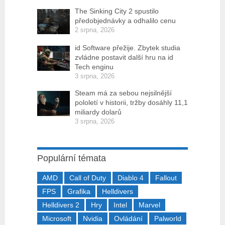
The Sinking City 2 spustilo
předobjednávky a odhalilo cenu
2 srpna, 2026
id Software přežije. Zbytek studia
zvládne postavit další hru na id
Tech enginu
3 srpna, 2026
Steam má za sebou nejsilnější
pololetí v historii, tržby dosáhly 11,1
miliardy dolarů
3 srpna, 2026
Populární témata
AMD
Call of Duty
Diablo 4
Fallout
FPS
Grafika
Helldivers
Helldivers 2
Hry
Intel
Marvel
Microsoft
Nvidia
Ovládání
Palworld