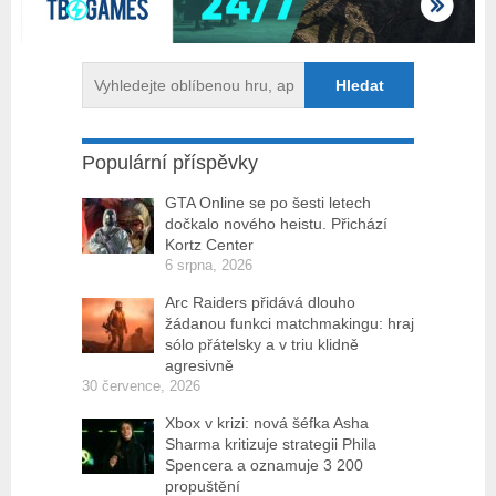
Populární příspěvky
GTA Online se po šesti letech
dočkalo nového heistu. Přichází
Kortz Center
6 srpna, 2026
Arc Raiders přidává dlouho
žádanou funkci matchmakingu: hraj
sólo přátelsky a v triu klidně
agresivně
30 července, 2026
Xbox v krizi: nová šéfka Asha
Sharma kritizuje strategii Phila
Spencera a oznamuje 3 200
propuštění