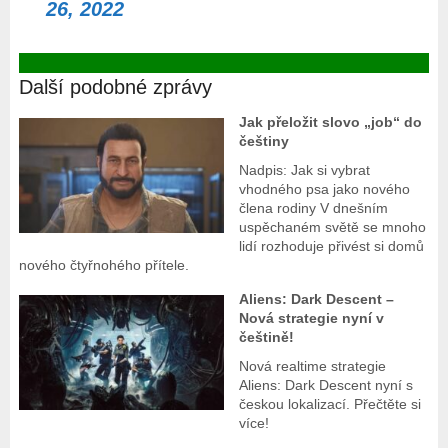
26, 2022
Další podobné zprávy
Jak přeložit slovo „job“ do
češtiny
Nadpis: Jak si vybrat
vhodného psa jako nového
člena rodiny V dnešním
uspěchaném světě se mnoho
lidí rozhoduje přivést si domů
nového čtyřnohého přítele.
Aliens: Dark Descent –
Nová strategie nyní v
češtině!
Nová realtime strategie
Aliens: Dark Descent nyní s
českou lokalizací. Přečtěte si
více!