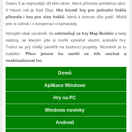
Gears 5 je nejnovější díl této série, která přinesla pořádnou akci.
V hlavní roli je Kait Diaz.
Hra kromě hry pro jednoho hráče
přinesla i hru pro více hráčů
, která k tomuto dílu patří. Mohli
jste si zahrát i v kooperaci s kamarády.
Vývojáři však oznámili, že
odstraňují ze hry Map Builder
a tedy
nástroj, se kterým jste si mohli vytvářet vlastní scénáře hry.
Tvůrci se prý chtějí zaměřit na budoucí projekty. Nicméně je to
zvláštní.
Přeci jenom ho mohli ve hře nechat a
neaktualizovat ho.
Domů
Aplikace Windows
Hry na PC
Windows novinky
Android