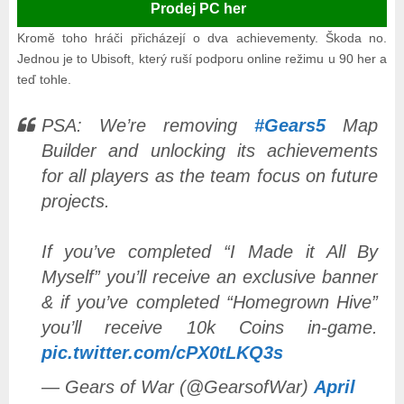
Prodej PC her
Kromě toho hráči přicházejí o dva achievementy. Škoda no.
Jednou je to Ubisoft, který ruší podporu online režimu u 90 her a
teď tohle.
PSA: We’re removing
#Gears5
Map
Builder and unlocking its achievements
for all players as the team focus on future
projects.
If you’ve completed “I Made it All By
Myself” you’ll receive an exclusive banner
& if you’ve completed “Homegrown Hive”
you’ll receive 10k Coins in-game.
pic.twitter.com/cPX0tLKQ3s
— Gears of War (@GearsofWar)
April