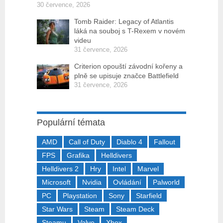
30 července, 2026
Tomb Raider: Legacy of Atlantis
láká na souboj s T-Rexem v novém
videu
31 července, 2026
Criterion opouští závodní kořeny a
plně se upisuje značce Battlefield
31 července, 2026
Populární témata
AMD
Call of Duty
Diablo 4
Fallout
FPS
Grafika
Helldivers
Helldivers 2
Hry
Intel
Marvel
Microsoft
Nvidia
Ovládání
Palworld
PC
Playstation
Sony
Starfield
Star Wars
Steam
Steam Deck
Steamu
Valve
Xbox