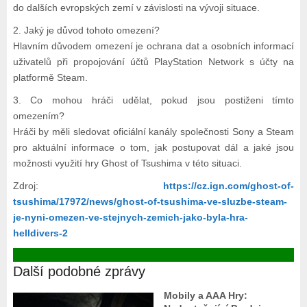
do dalších evropských zemí v závislosti na vývoji situace.
2. Jaký je důvod tohoto omezení?
Hlavním důvodem omezení je ochrana dat a osobních informací
uživatelů při propojování účtů PlayStation Network s účty na
platformě Steam.
3. Co mohou hráči udělat, pokud jsou postiženi tímto
omezením?
Hráči by měli sledovat oficiální kanály společnosti Sony a Steam
pro aktuální informace o tom, jak postupovat dál a jaké jsou
možnosti využití hry Ghost of Tsushima v této situaci.
Zdroj:
https://cz.ign.com/ghost-of-
tsushima/17972/news/ghost-of-tsushima-ve-sluzbe-steam-
je-nyni-omezen-ve-stejnych-zemich-jako-byla-hra-
helldivers-2
Další podobné zprávy
Mobily a AAA Hry: