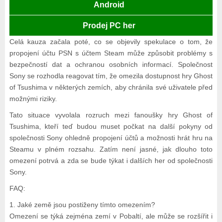
Android
Prodej PC her
Celá kauza začala poté, co se objevily spekulace o tom, že
propojení účtu PSN s účtem Steam může způsobit problémy s
bezpečností dat a ochranou osobních informací. Společnost
Sony se rozhodla reagovat tím, že omezila dostupnost hry Ghost
of Tsushima v některých zemích, aby chránila své uživatele před
možnými riziky.
Tato situace vyvolala rozruch mezi fanoušky hry Ghost of
Tsushima, kteří teď budou muset počkat na další pokyny od
společnosti Sony ohledně propojení účtů a možnosti hrát hru na
Steamu v plném rozsahu. Zatím není jasné, jak dlouho toto
omezení potrvá a zda se bude týkat i dalších her od společnosti
Sony.
FAQ:
1. Jaké země jsou postiženy tímto omezením?
Omezení se týká zejména zemí v Pobaltí, ale může se rozšířit i