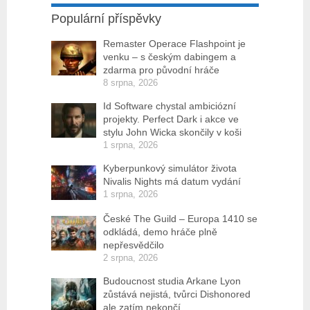
Populární příspěvky
Remaster Operace Flashpoint je
venku – s českým dabingem a
zdarma pro původní hráče
8 srpna, 2026
Id Software chystal ambiciózní
projekty. Perfect Dark i akce ve
stylu John Wicka skončily v koši
1 srpna, 2026
Kyberpunkový simulátor života
Nivalis Nights má datum vydání
1 srpna, 2026
České The Guild – Europa 1410 se
odkládá, demo hráče plně
nepřesvědčilo
2 srpna, 2026
Budoucnost studia Arkane Lyon
zůstává nejistá, tvůrci Dishonored
ale zatím nekončí