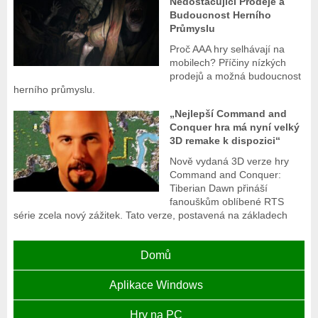
Nedostačující Prodeje a
Budoucnost Herního
Průmyslu
Proč AAA hry selhávají na
mobilech? Příčiny nízkých
prodejů a možná budoucnost
herního průmyslu.
„Nejlepší Command and
Conquer hra má nyní velký
3D remake k dispozici“
Nově vydaná 3D verze hry
Command and Conquer:
Tiberian Dawn přináší
fanouškům oblíbené RTS
série zcela nový zážitek. Tato verze, postavená na základech
Domů
Aplikace Windows
Hry na PC