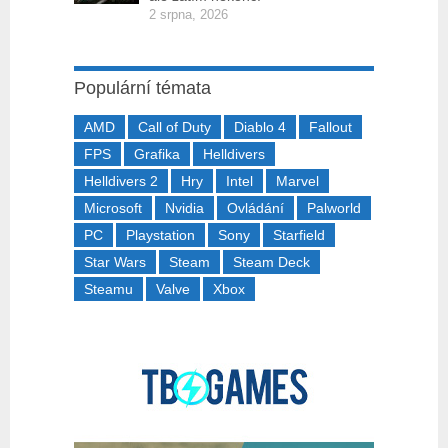
2 srpna, 2026
Populární témata
AMD
Call of Duty
Diablo 4
Fallout
FPS
Grafika
Helldivers
Helldivers 2
Hry
Intel
Marvel
Microsoft
Nvidia
Ovládání
Palworld
PC
Playstation
Sony
Starfield
Star Wars
Steam
Steam Deck
Steamu
Valve
Xbox