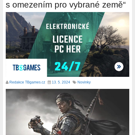
s omezením pro vybrané země“
Redakce TBgames.cz
13. 5. 2024
Novinky