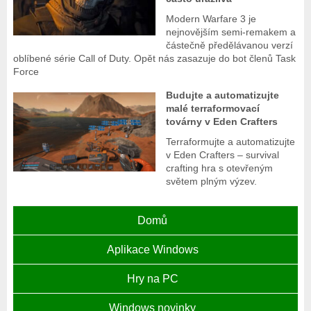
Modern Warfare 3 je
nejnovějším semi-remakem a
částečně předělávanou verzí
oblíbené série Call of Duty. Opět nás zasazuje do bot členů Task
Force
Budujte a automatizujte
malé terraformovací
továrny v Eden Crafters
Terraformujte a automatizujte
v Eden Crafters – survival
crafting hra s otevřeným
světem plným výzev.
Domů
Aplikace Windows
Hry na PC
Windows novinky