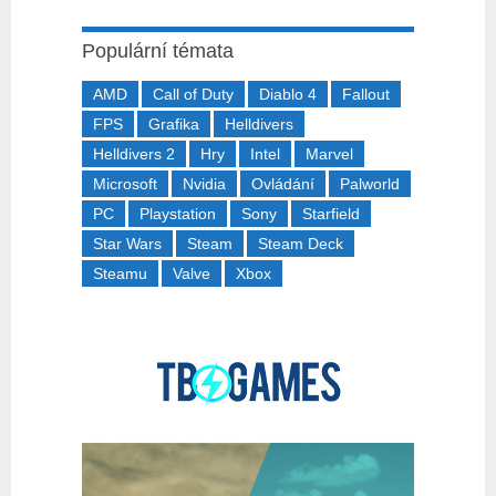
Populární témata
AMD
Call of Duty
Diablo 4
Fallout
FPS
Grafika
Helldivers
Helldivers 2
Hry
Intel
Marvel
Microsoft
Nvidia
Ovládání
Palworld
PC
Playstation
Sony
Starfield
Star Wars
Steam
Steam Deck
Steamu
Valve
Xbox