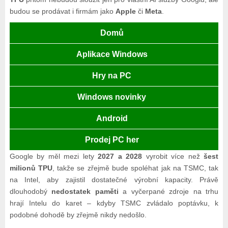
budou se prodávat i firmám jako
Apple
či
Meta
.
Domů
Aplikace Windows
Hry na PC
Windows novinky
Android
Prodej PC her
Google by měl mezi lety
2027 a 2028
vyrobit více než
šest
milionů TPU
, takže se zřejmě bude spoléhat jak na TSMC, tak
na Intel, aby zajistil dostatečné výrobní kapacity. Právě
dlouhodobý
nedostatek paměti
a vyčerpané zdroje na trhu
hrají Intelu do karet – kdyby TSMC zvládalo poptávku, k
podobné dohodě by zřejmě nikdy nedošlo.