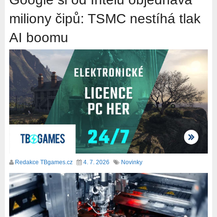
miliony čipů: TSMC nestíhá tlak
AI boomu
Redakce TBgames.cz
4. 7. 2026
Novinky