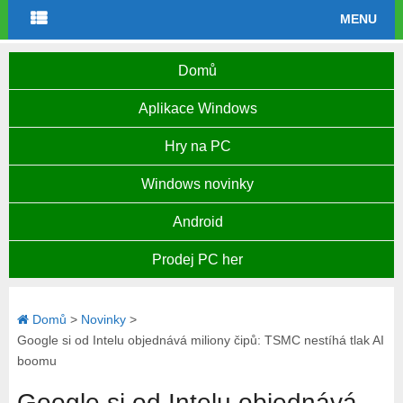
MENU
Domů
Aplikace Windows
Hry na PC
Windows novinky
Android
Prodej PC her
Domů
>
Novinky
>
Google si od Intelu objednává miliony čipů: TSMC nestíhá tlak AI
boomu
Google si od Intelu objednává