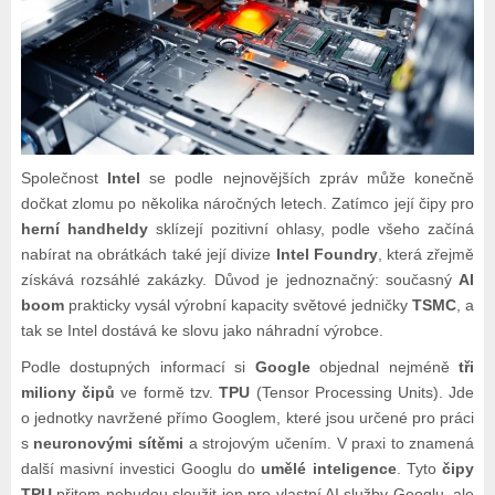
Společnost
Intel
se podle nejnovějších zpráv může konečně
dočkat zlomu po několika náročných letech. Zatímco její čipy pro
herní handheldy
sklízejí pozitivní ohlasy, podle všeho začíná
nabírat na obrátkách také její divize
Intel Foundry
, která zřejmě
získává rozsáhlé zakázky. Důvod je jednoznačný: současný
AI
boom
prakticky vysál výrobní kapacity světové jedničky
TSMC
, a
tak se Intel dostává ke slovu jako náhradní výrobce.
Podle dostupných informací si
Google
objednal nejméně
tři
miliony čipů
ve formě tzv.
TPU
(Tensor Processing Units). Jde
o jednotky navržené přímo Googlem, které jsou určené pro práci
s
neuronovými sítěmi
a strojovým učením. V praxi to znamená
další masivní investici Googlu do
umělé inteligence
. Tyto
čipy
TPU
přitom nebudou sloužit jen pro vlastní AI služby Googlu, ale