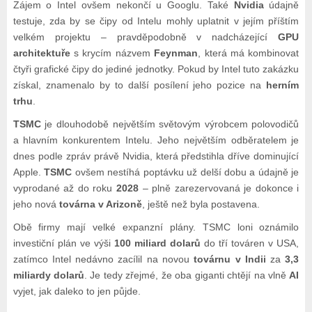
Zájem o Intel ovšem nekončí u Googlu. Také
Nvidia
údajně
testuje, zda by se čipy od Intelu mohly uplatnit v jejím příštím
velkém projektu – pravděpodobně v nadcházející
GPU
architektuře
s krycím názvem
Feynman
, která má kombinovat
čtyři grafické čipy do jediné jednotky. Pokud by Intel tuto zakázku
získal, znamenalo by to další posílení jeho pozice na
herním
trhu
.
TSMC
je dlouhodobě největším světovým výrobcem polovodičů
a hlavním konkurentem Intelu. Jeho největším odběratelem je
dnes podle zpráv právě Nvidia, která předstihla dříve dominující
Apple.
TSMC
ovšem nestíhá poptávku už delší dobu a údajně je
vyprodané až do roku
2028
– plně zarezervovaná je dokonce i
jeho nová
továrna v Arizoně
, ještě než byla postavena.
Obě firmy mají velké expanzní plány. TSMC loni oznámilo
investiční plán ve výši
100 miliard dolarů
do tří továren v USA,
zatímco Intel nedávno zacílil na novou
továrnu v Indii
za
3,3
miliardy dolarů
. Je tedy zřejmé, že oba giganti chtějí na vlně
AI
vyjet, jak daleko to jen půjde.