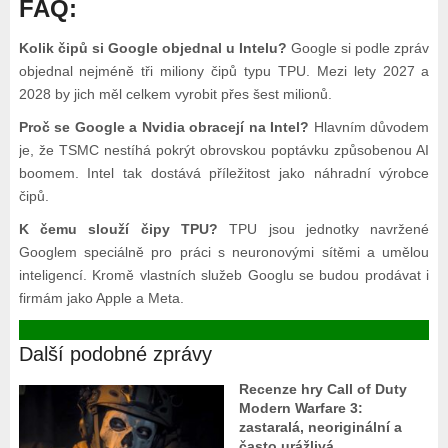
FAQ:
Kolik čipů si Google objednal u Intelu?
Google si podle zpráv
objednal nejméně tři miliony čipů typu TPU. Mezi lety 2027 a
2028 by jich měl celkem vyrobit přes šest milionů.
Proč se Google a Nvidia obracejí na Intel?
Hlavním důvodem
je, že TSMC nestíhá pokrýt obrovskou poptávku způsobenou AI
boomem. Intel tak dostává příležitost jako náhradní výrobce
čipů.
K čemu slouží čipy TPU?
TPU jsou jednotky navržené
Googlem speciálně pro práci s neuronovými sítěmi a umělou
inteligencí. Kromě vlastních služeb Googlu se budou prodávat i
firmám jako Apple a Meta.
Další podobné zprávy
Recenze hry Call of Duty
Modern Warfare 3:
zastaralá, neoriginální a
často urážlivá