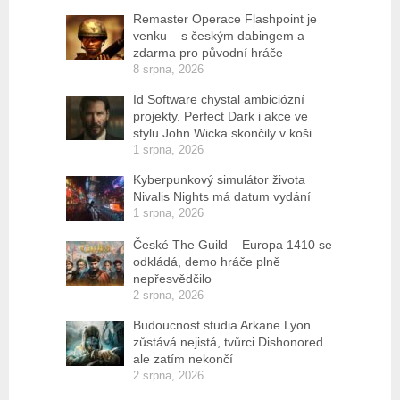
Remaster Operace Flashpoint je
venku – s českým dabingem a
zdarma pro původní hráče
8 srpna, 2026
Id Software chystal ambiciózní
projekty. Perfect Dark i akce ve
stylu John Wicka skončily v koši
1 srpna, 2026
Kyberpunkový simulátor života
Nivalis Nights má datum vydání
1 srpna, 2026
České The Guild – Europa 1410 se
odkládá, demo hráče plně
nepřesvědčilo
2 srpna, 2026
Budoucnost studia Arkane Lyon
zůstává nejistá, tvůrci Dishonored
ale zatím nekončí
2 srpna, 2026