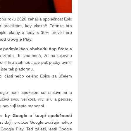
pnu roku 2020 zahájila společnost Epic
 praktikám, kdy vlastně Fortnite hra
pple platby a tedy s 30% provizí pro
hod Google Play.
ně v podmínkách obchodu App Store a
 ztrátu. To znamená, že na takovou
hli hru stáhnout, ale pak platby uvnitř
jste tak platformu.
pi části nebo celého Epicu za účelem
oogle není spokojen se smluvními a
ívá svou velikost, vliv, sílu a peníze,
 upevňují tento monopol.
e by Google o koupi společnosti
zvídají, protože Google zvažuje nákup
 Google Play. Teď záleží, jestli Google