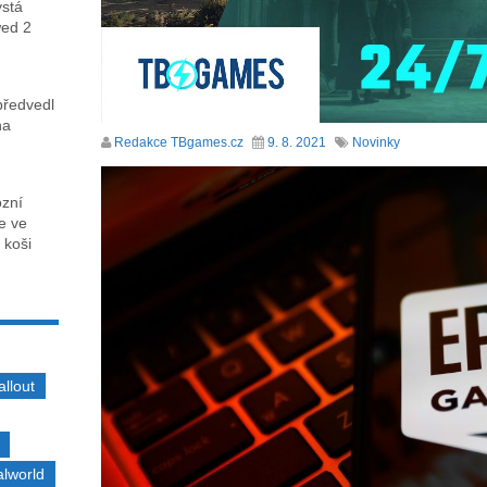
ystá
wed 2
předvedl
na
Redakce TBgames.cz
9. 8. 2021
Novinky
ózní
ce ve
 koši
allout
alworld