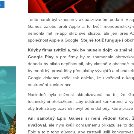
d
Tento nárok byl vznesen v aktualizovaném podání. V sr
Games žalobu proti Apple a to kvůli monopolistickým
nemohla mít in-app skrz své službu, ale jen přes A
společnost Apple a Google.
Stejně totiž funguje i obc
Kdyby firma zvítězila, tak by muselo dojít ke změ
Google Play
a pro firmy by to znamenalo obrovskou
dohodu by nikdo nepřistoupil, aby vlastně v obchodě mo
by mohli být prováděny přes platby vývojářů a obcházeli 
Google dokonce zašel tak daleko, že uvažoval o kou
odstranění konkurence.
Následně byla stížnost aktualizovaná na to, že G
technickými překážkami, aby odstranil konkurenci a využ
aby třetí strany uzavřeli nevýhodné dohody, které právě
Ani samotný Epic Games si není vědom toho, ž
uvažoval
, ale nyní kvůli ochrannému příkazu se to do
Epic a to z toho důvodu, aby zastavil úsilí konkurovat