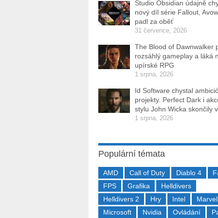
Studio Obsidian údajně ch
nový díl série Fallout, Avo
padl za oběť
31 července, 2026
The Blood of Dawnwalker 
rozsáhlý gameplay a láká 
upírské RPG
1 srpna, 2026
Id Software chystal ambici
projekty. Perfect Dark i ak
stylu John Wicka skončily v
1 srpna, 2026
Populární témata
AMD
Call of Duty
Diablo 4
F
FPS
Grafika
Helldivers
Helldivers 2
Hry
Intel
Marvel
Microsoft
Nvidia
Ovládání
P