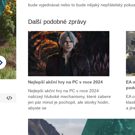
bude vyjednávat nebo to bude nějaký nepřátelský pokus 
Další podobné zprávy
Nejlepší akční hry na PC v roce 2024
EA o
podo
Nejlepší akční hry na PC v roce 2024
nabízejí hluboké mechanismy, které zabere
EA o
jen pár minut je pochopit, ale stovky hodin,
klas
abyste se
a ji