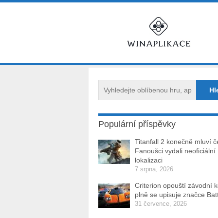
Populární příspěvky
Titanfall 2 konečně mluví č
Fanoušci vydali neoficiální
lokalizaci
7 srpna, 2026
Criterion opouští závodní 
plně se upisuje značce Batt
31 července, 2026