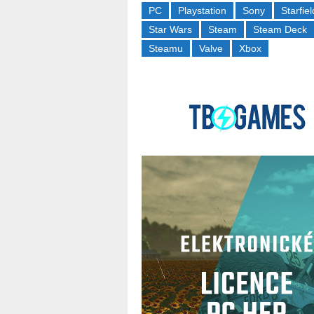
PC
Playstation
Sony
Starfiel
Star Wars
Steam
Steam Deck
Steamu
Valve
Xbox