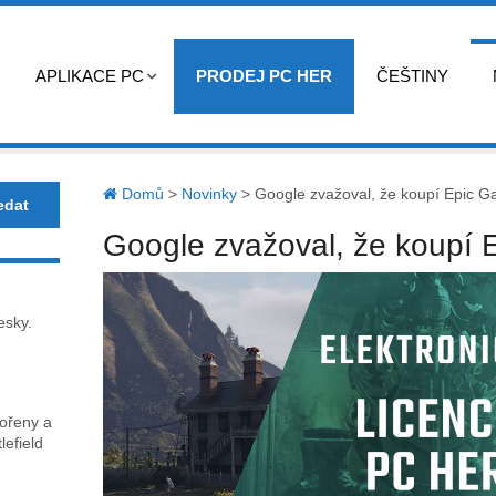
APLIKACE PC
PRODEJ PC HER
ČEŠTINY
Domů
>
Novinky
>
Google zvažoval, že koupí Epic 
Google zvažoval, že koupí
esky.
kořeny a
lefield