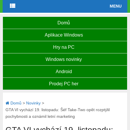
MENU
Domů
Aplikace Windows
Hry na PC
Windows novinky
Android
Prodej PC her
Domů
>
Novinky
>
GTA VI vychází 19. listopadu: Šéf Take-Two opět rozptýlil
pochybnosti a oznámil letní marketing
GTA VI vychází 19. listopadu: