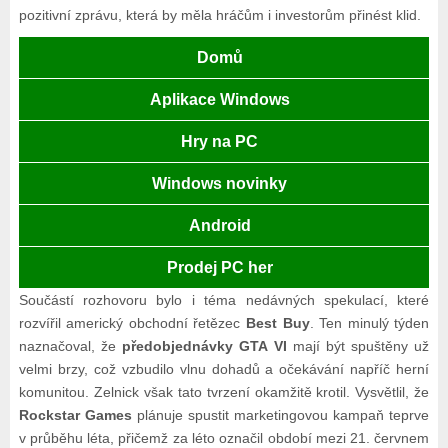
pozitivní zprávu, která by měla hráčům i investorům přinést klid.
Domů
Aplikace Windows
Hry na PC
Windows novinky
Android
Prodej PC her
Součástí rozhovoru bylo i téma nedávných spekulací, které
rozvířil americký obchodní řetězec
Best Buy
. Ten minulý týden
naznačoval, že
předobjednávky GTA VI
mají být spuštěny už
velmi brzy, což vzbudilo vlnu dohadů a očekávání napříč herní
komunitou. Zelnick však tato tvrzení okamžitě krotil. Vysvětlil, že
Rockstar Games
plánuje spustit marketingovou kampaň teprve
v průběhu léta, přičemž za léto označil období mezi 21. červnem