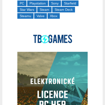
PC
Playstation
Sony
Starfield
Star Wars
Steam
Steam Deck
Steamu
Valve
Xbox