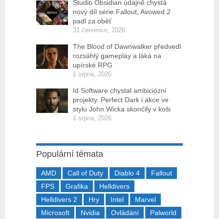
Studio Obsidian údajně chystá
nový díl série Fallout, Avowed 2
padl za oběť
31 července, 2026
The Blood of Dawnwalker předvedl
rozsáhlý gameplay a láká na
upírské RPG
1 srpna, 2026
Id Software chystal ambiciózní
projekty. Perfect Dark i akce ve
stylu John Wicka skončily v koši
1 srpna, 2026
Populární témata
AMD
Call of Duty
Diablo 4
Fallout
FPS
Grafika
Helldivers
Helldivers 2
Hry
Intel
Marvel
Microsoft
Nvidia
Ovládání
Palworld