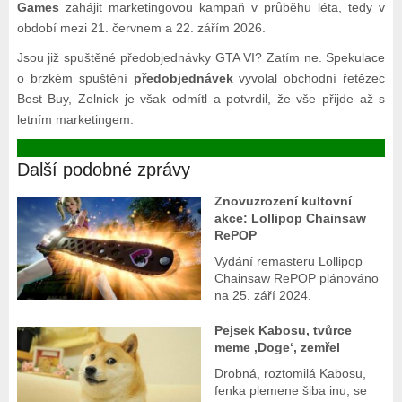
Games
zahájit marketingovou kampaň v průběhu léta, tedy v
období mezi 21. červnem a 22. zářím 2026.
Jsou již spuštěné předobjednávky GTA VI? Zatím ne. Spekulace
o brzkém spuštění
předobjednávek
vyvolal obchodní řetězec
Best Buy, Zelnick je však odmítl a potvrdil, že vše přijde až s
letním marketingem.
Další podobné zprávy
Znovuzrození kultovní
akce: Lollipop Chainsaw
RePOP
Vydání remasteru Lollipop
Chainsaw RePOP plánováno
na 25. září 2024.
Pejsek Kabosu, tvůrce
meme ‚Doge‘, zemřel
Drobná, roztomilá Kabosu,
fenka plemene šiba inu, se