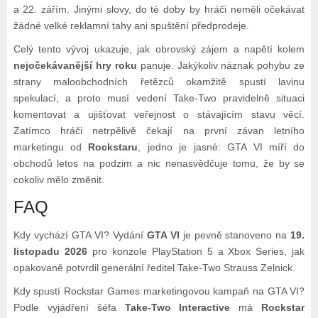
a 22. zářím. Jinými slovy, do té doby by hráči neměli očekávat
žádné velké reklamní tahy ani spuštění předprodeje.
Celý tento vývoj ukazuje, jak obrovský zájem a napětí kolem
nejočekávanější hry roku
panuje. Jakýkoliv náznak pohybu ze
strany maloobchodních řetězců okamžitě spustí lavinu
spekulací, a proto musí vedení Take-Two pravidelně situaci
komentovat a ujišťovat veřejnost o stávajícím stavu věcí.
Zatímco hráči netrpělivě čekají na první závan letního
marketingu od
Rockstaru
, jedno je jasné: GTA VI míří do
obchodů letos na podzim a nic nenasvědčuje tomu, že by se
cokoliv mělo změnit.
FAQ
Kdy vychází GTA VI? Vydání
GTA VI
je pevně stanoveno na
19.
listopadu 2026
pro konzole PlayStation 5 a Xbox Series, jak
opakovaně potvrdil generální ředitel Take-Two Strauss Zelnick.
Kdy spustí Rockstar Games marketingovou kampaň na GTA VI?
Podle vyjádření šéfa
Take-Two Interactive
má
Rockstar