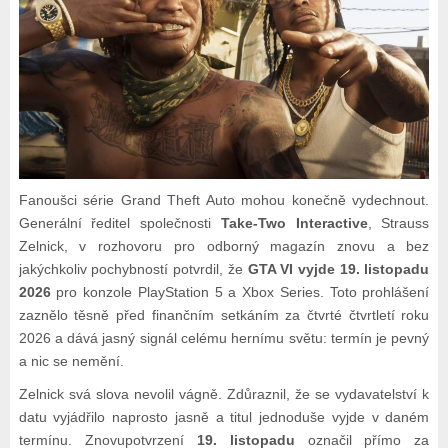
Fanoušci série Grand Theft Auto mohou konečně vydechnout.
Generální ředitel společnosti
Take-Two Interactive
, Strauss
Zelnick, v rozhovoru pro odborný magazín znovu a bez
jakýchkoliv pochybností potvrdil, že
GTA VI vyjde 19. listopadu
2026
pro konzole PlayStation 5 a Xbox Series. Toto prohlášení
zaznělo těsně před finančním setkáním za čtvrté čtvrtletí roku
2026 a dává jasný signál celému hernímu světu: termín je pevný
a nic se nemění.
Zelnick svá slova nevolil vágně. Zdůraznil, že se vydavatelství k
datu vyjádřilo naprosto jasně a titul jednoduše vyjde v daném
termínu. Znovupotvrzení
19. listopadu
označil přímo za