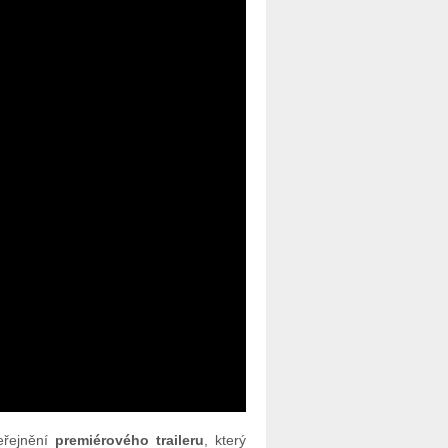
eřejnění
premiérového traileru
, který