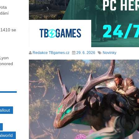
vota
ydání
 1410 se
Redakce TBgames.cz
29. 6. 2026
Novinky
 Lyon
honored
allout
alworld