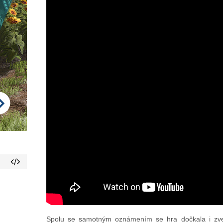
Spolu se samotným oznámením se hra dočkala i zv