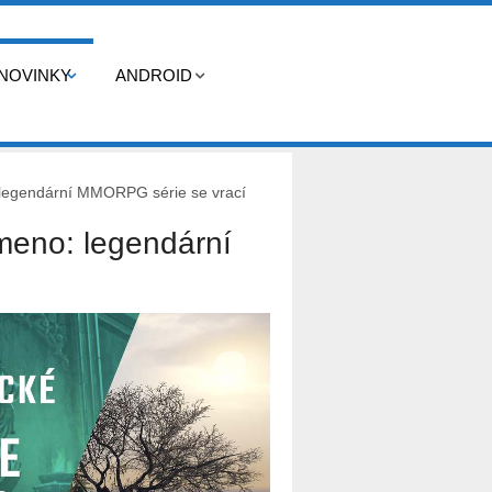
NOVINKY
ANDROID
 legendární MMORPG série se vrací
ámeno: legendární