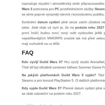
naznačuje vizuální i atmosférický směr připravovaného 
Wars 3
potvrzena pro
PC
prostřednictvím služby
Steam
se série poprvé výrazněji otevírá i konzolovému publiku.
Konkrétní
datum vydání
plné verze zatím zůstává ne
sebe. Jisté však už nyní je, že na
podzim roku 2027
první hráči budou moci nový svět vyzkoušet ještě 
nejoblíbenějších MMORPG značek tak má před sebou j
mají rozhodně na co těšit.
FAQ
Kdo vyvíjí Guild Wars 3?
Hru vyvíjí studio ArenaNet,
Třetí díl byl oficiálně oznámen během Summer Game F
Na jakých platformách Guild Wars 3 vyjde?
Titul
Steamu a pro konzoli PlayStation 5. O dalších platformác
Kdy vyjde Guild Wars 3?
Přesné datum vydání plné v
se však uskuteční na podzim roku 2027.