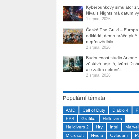
Kyberpunkový simulátor ži
Nivalis Nights má datum v
1 srpna, 2026
České The Guild – Europa
odkládá, demo hráče plně
nepřesvědčilo
2 srpna, 2026
Budoucnost studia Arkane
zůstává nejistá, tvůrci Dis
ale zatím nekončí
2 srpna, 2026
Populární témata
AMD
Call of Duty
Diablo 4
F
FPS
Grafika
Helldivers
Helldivers 2
Hry
Intel
Marvel
Microsoft
Nvidia
Ovládání
P