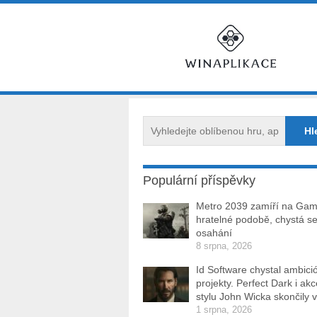
Populární příspěvky
Metro 2039 zamíří na Ga
hratelné podobě, chystá se
osahání
8 srpna, 2026
Id Software chystal ambici
projekty. Perfect Dark i ak
stylu John Wicka skončily v
1 srpna, 2026