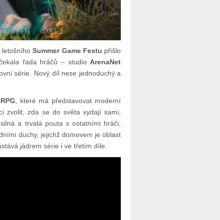
 letošního
Summer Game Festu
přišlo
 čekala řada hráčů – studio
ArenaNet
tovní série. Nový díl nese jednoduchý a
ORPG
, které má představovat moderní
i zvolit, zda se do světa vydají sami,
lná a trvalá pouta s ostatními hráči,
ními duchy, jejichž domovem je oblast
tává jádrem série i ve třetím díle.