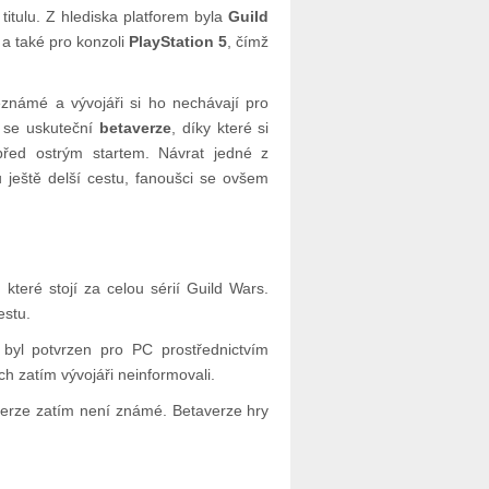
titulu. Z hlediska platforem byla
Guild
a také pro konzoli
PlayStation 5
, čímž
známé a vývojáři si ho nechávají pro
se uskuteční
betaverze
, díky které si
před ostrým startem. Návrat jedné z
eště delší cestu, fanoušci se ovšem
 které stojí za celou sérií Guild Wars.
estu.
 byl potvrzen pro PC prostřednictvím
h zatím vývojáři neinformovali.
erze zatím není známé. Betaverze hry