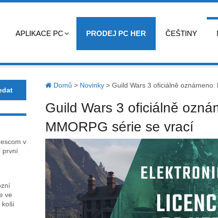
APLIKACE PC
PRODEJ PC HER
ČEŠTINY
Domů
>
Novinky
>
Guild Wars 3 oficiálně oznámeno:
Guild Wars 3 oficiálně ozn
MMORPG série se vrací
mescom v
 první
ózní
ce ve
 koši