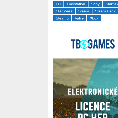
PC
Playstation
Sony
Starfiel
Star Wars
Steam
Steam Deck
Steamu
Valve
Xbox