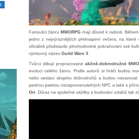
d
Fanoušci žánru
MMORPG
mají důvod k radosti. Během
jedno z nejvýraznějších překvapení večera, na které
oficiálně představilo plnohodnotné pokračování své kul
výmluvný název
Guild Wars 3
.
Tvůrci slibují propracované
akčně-dobrodružné MM
evoluci celého žánru. Podle autorů si hráči budou moc
nebo sestaví skupinu dobrodruhů a budou navazovat si
pestrou paletou nezapomenutelných NPC a také s přírod
Orr
. Důraz na společné zážitky a budování vztahů tak zůs