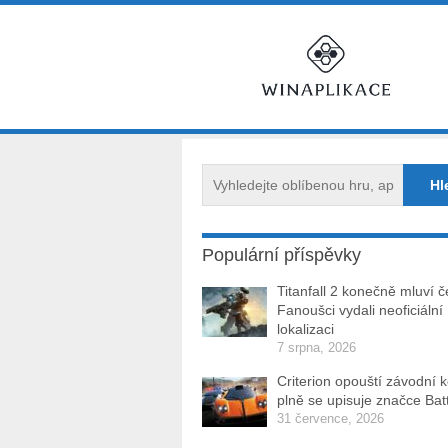
Populární příspěvky
Titanfall 2 konečně mluví č
Fanoušci vydali neoficiální
lokalizaci
7 srpna, 2026
Criterion opouští závodní 
plně se upisuje značce Batt
31 července, 2026