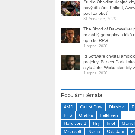
Studio Obsidian údajně ch
nový díl série Fallout, Avo
padl za oběť
31 července, 2026
The Blood of Dawnwalker 
rozsáhlý gameplay a láká 
upírské RPG
1 srpna, 2026
Id Software chystal ambici
projekty. Perfect Dark i ak
stylu John Wicka skončily v
1 srpna, 2026
Populární témata
AMD
Call of Duty
Diablo 4
F
FPS
Grafika
Helldivers
Helldivers 2
Hry
Intel
Marvel
Microsoft
Nvidia
Ovládání
P