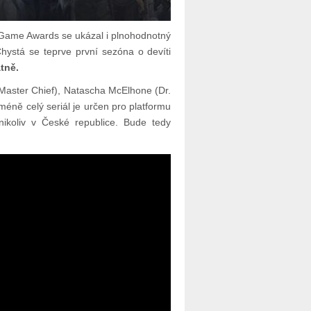
 Game Awards se ukázal i plnohodnotný
 Chystá se teprve první sezóna o devíti
tně.
(Master Chief), Natascha McElhone (Dr.
méně celý seriál je určen pro platformu
ikoliv v České republice. Bude tedy