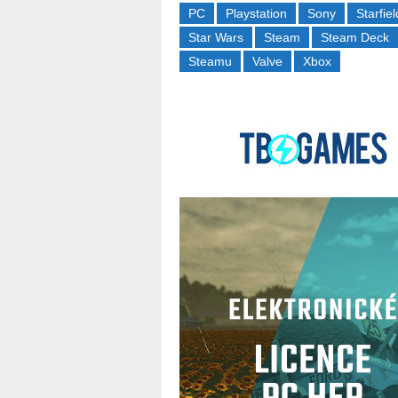
PC
Playstation
Sony
Starfiel
Star Wars
Steam
Steam Deck
Steamu
Valve
Xbox