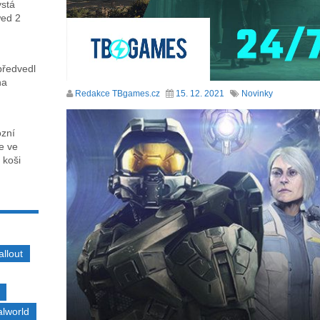
ystá
wed 2
předvedl
na
Redakce TBgames.cz
15. 12. 2021
Novinky
ózní
ce ve
 koši
allout
alworld