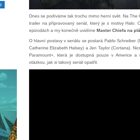
d
Dnes se podíváme tak trochu mimo herní svět. Na The
trailer na připravovaný seriál, který je s motivy Halo.
epizodách a my konečně uvidíme
Master Chiefa na plá
O hlavní postavy v seriálu se postará Pablo Schreiber 
Catherine Elizabeth Halsey) a Jen Taylor (Cortana). Nic
Paramount+, která je dostupná pouze v Americe a n
otázkou, jak si takový seriál opatřit.