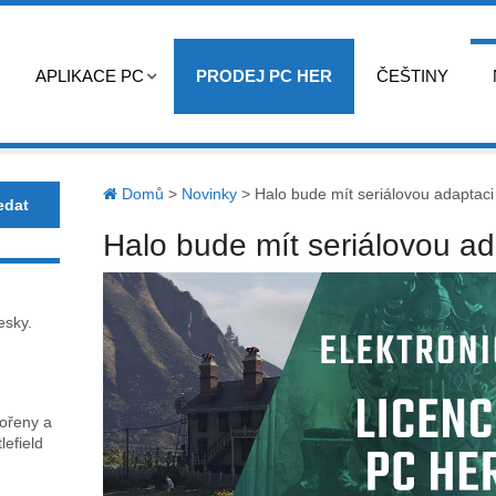
APLIKACE PC
PRODEJ PC HER
ČEŠTINY
Domů
>
Novinky
>
Halo bude mít seriálovou adaptaci
Halo bude mít seriálovou ad
esky.
kořeny a
lefield