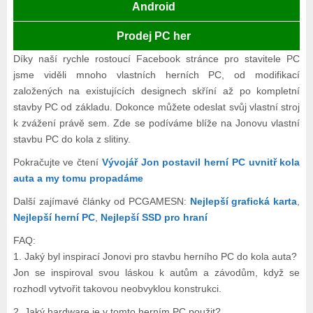
Android
Prodej PC her
Díky naší rychle rostoucí Facebook stránce pro stavitele PC
jsme viděli mnoho vlastních herních PC, od modifikací
založených na existujících designech skříní až po kompletní
stavby PC od základu. Dokonce můžete odeslat svůj vlastní stroj
k zvážení právě sem. Zde se podíváme blíže na Jonovu vlastní
stavbu PC do kola z slitiny.
Pokračujte ve čtení
Vývojář Jon postavil herní PC uvnitř kola
auta a my tomu propadáme
Další zajímavé články od PCGAMESN:
Nejlepší grafická karta
,
Nejlepší herní PC
,
Nejlepší SSD pro hraní
FAQ:
1. Jaký byl inspirací Jonovi pro stavbu herního PC do kola auta?
Jon se inspiroval svou láskou k autům a závodům, když se
rozhodl vytvořit takovou neobvyklou konstrukci.
2. Jaký hardware je v tomto herním PC použit?