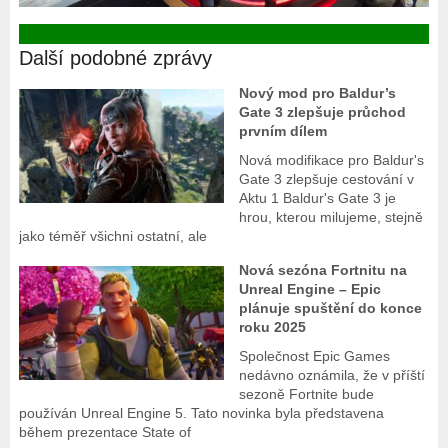
Další podobné zprávy
Nový mod pro Baldur’s
Gate 3 zlepšuje průchod
prvním dílem
Nová modifikace pro Baldur's
Gate 3 zlepšuje cestování v
Aktu 1 Baldur's Gate 3 je
hrou, kterou milujeme, stejně
jako téměř všichni ostatní, ale
Nová sezóna Fortnitu na
Unreal Engine – Epic
plánuje spuštění do konce
roku 2025
Společnost Epic Games
nedávno oznámila, že v příští
sezoně Fortnite bude
používán Unreal Engine 5. Tato novinka byla představena
během prezentace State of