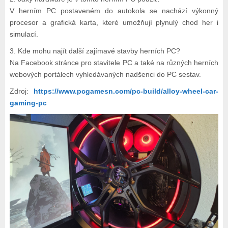
V herním PC postaveném do autokola se nachází výkonný
procesor a grafická karta, které umožňují plynulý chod her i
simulací.
3. Kde mohu najít další zajímavé stavby herních PC?
Na Facebook stránce pro stavitele PC a také na různých herních
webových portálech vyhledávaných nadšenci do PC sestav.
Zdroj:
https://www.pcgamesn.com/pc-build/alloy-wheel-car-
gaming-pc