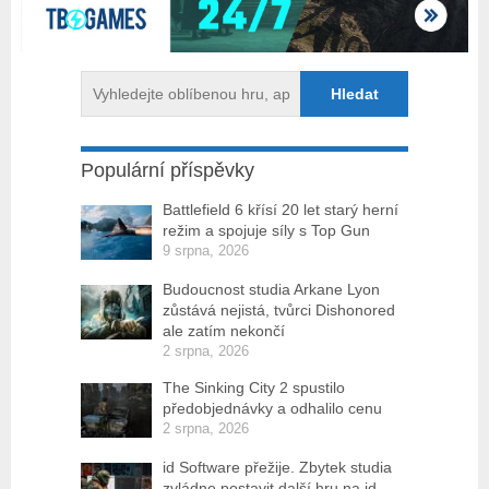
Populární příspěvky
Battlefield 6 křísí 20 let starý herní
režim a spojuje síly s Top Gun
9 srpna, 2026
Budoucnost studia Arkane Lyon
zůstává nejistá, tvůrci Dishonored
ale zatím nekončí
2 srpna, 2026
The Sinking City 2 spustilo
předobjednávky a odhalilo cenu
2 srpna, 2026
id Software přežije. Zbytek studia
zvládne postavit další hru na id