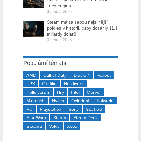
Tech enginu
3 srpna, 2026
Steam má za sebou nejsilnější
pololetí v historii, tržby dosáhly 11,1
miliardy dolarů
3 srpna, 2026
Populární témata
AMD
Call of Duty
Diablo 4
Fallout
FPS
Grafika
Helldivers
Helldivers 2
Hry
Intel
Marvel
Microsoft
Nvidia
Ovládání
Palworld
PC
Playstation
Sony
Starfield
Star Wars
Steam
Steam Deck
Steamu
Valve
Xbox