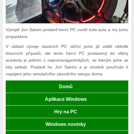
Vývojář Jon Salvini postavil herní PC uvnitř kola auta a my tomu
propadáme
V oblasti vývoje vlastních PC skříní jsme již viděli několik
bizarních případů, ale tento herní PC postavený do slitiny
autokola je jedním z nejextravagantnějších, se kterým jsme se
kdy setkali. Postavil ho Jon Salvini a je vhodně používán k
napájení jeho simulačního závodního setupu doma.
Domů
Aplikace Windows
Hry na PC
Windows novinky