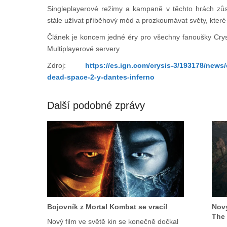
Singleplayerové režimy a kampaně v těchto hrách zů
stále užívat příběhový mód a prozkoumávat světy, které t
Článek je koncem jedné éry pro všechny fanoušky Crys
Multiplayerové servery
Zdroj:
https://es.ign.com/crysis-3/193178/news/
dead-space-2-y-dantes-inferno
Další podobné zprávy
Bojovník z Mortal Kombat se vrací!
Nový
The
Nový film ve světě kin se konečně dočkal