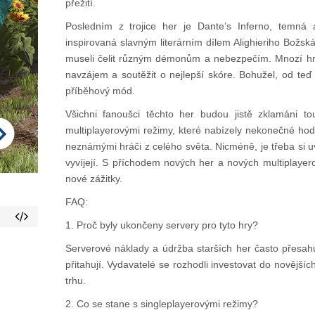
přežití.
Posledním z trojice her je Dante’s Inferno, temná
inspirovaná slavným literárním dílem Alighieriho Božská
museli čelit různým démonům a nebezpečím. Mnozí hráči
navzájem a soutěžit o nejlepší skóre. Bohužel, od te
příběhový mód.
Všichni fanoušci těchto her budou jistě zklamáni to
multiplayerovými režimy, které nabízely nekonečné hodi
neznámými hráči z celého světa. Nicméně, je třeba si u
vyvíjejí. S příchodem nových her a nových multiplayer
nové zážitky.
FAQ:
1. Proč byly ukončeny servery pro tyto hry?
Serverové náklady a údržba starších her často přesahuj
přitahují. Vydavatelé se rozhodli investovat do novějších
trhu.
2. Co se stane s singleplayerovými režimy?