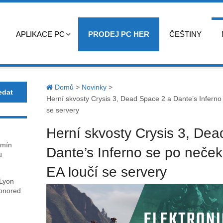
APLIKACE PC
PRODEJ PC HER
ČEŠTINY
Domů
>
Novinky
>
Herní skvosty Crysis 3, Dead Space 2 a Dante’s Infern
se servery
Herní skvosty Crysis 3, De
rmín
Dante’s Inferno se po neče
u
EA loučí se servery
 Lyon
honored