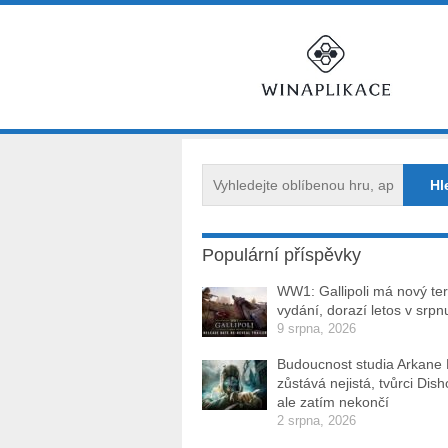
Populární příspěvky
WW1: Gallipoli má nový te
vydání, dorazí letos v srpn
9 srpna, 2026
Budoucnost studia Arkane
zůstává nejistá, tvůrci Dis
ale zatím nekončí
2 srpna, 2026