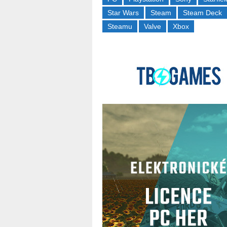
Star Wars
Steam
Steam Deck
Steamu
Valve
Xbox