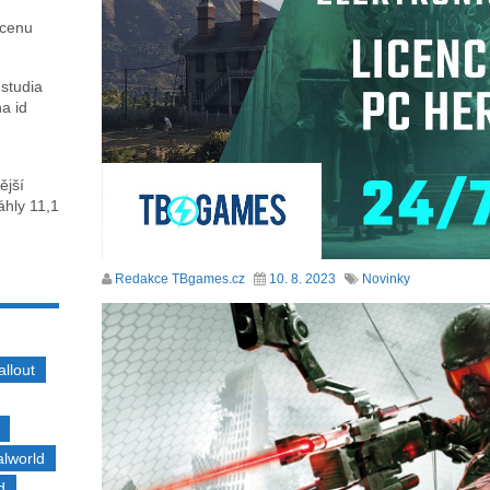
 cenu
 studia
na id
ější
sáhly 11,1
Redakce TBgames.cz
10. 8. 2023
Novinky
allout
alworld
d