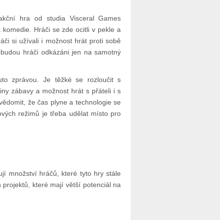
 akční hra od studia Visceral Games
 komedie. Hráči se zde ocitli v pekle a
 si užívali i možnost hrát proti sobě
ď budou hráči odkázáni jen na samotný
uto zprávou. Je těžké se rozloučit s
ny zábavy a možnost hrát s přáteli i s
vědomit, že čas plyne a technologie se
ových režimů je třeba udělat místo pro
í množství hráčů, které tyto hry stále
 projektů, které mají větší potenciál na