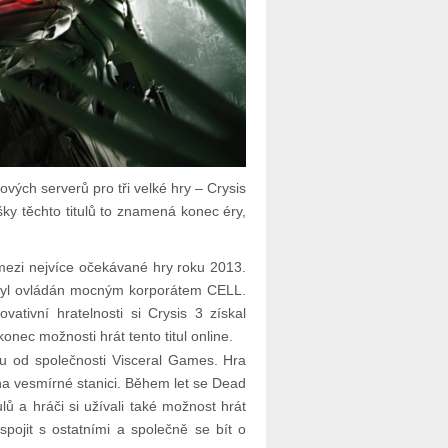
ých serverů pro tři velké hry – Crysis
ky těchto titulů to znamená konec éry,
la mezi nejvíce očekávané hry roku 2013.
ý byl ovládán mocným korporátem CELL.
ativní hratelnosti si Crysis 3 získal
onec možnosti hrát tento titul online.
ku od společnosti Visceral Games. Hra
 na vesmírné stanici. Během let se Dead
lů a hráči si užívali také možnost hrát
pojit s ostatními a společně se bít o