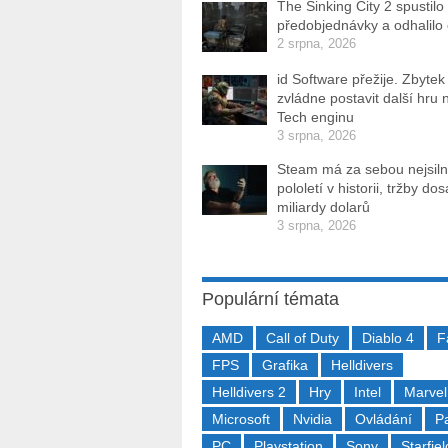
The Sinking City 2 spustilo
předobjednávky a odhalilo
2 srpna, 2026
id Software přežije. Zbytek
zvládne postavit další hru 
Tech enginu
3 srpna, 2026
Steam má za sebou nejsiln
pololetí v historii, tržby do
miliardy dolarů
3 srpna, 2026
Populární témata
AMD
Call of Duty
Diablo 4
F
FPS
Grafika
Helldivers
Helldivers 2
Hry
Intel
Marvel
Microsoft
Nvidia
Ovládání
P
PC
Playstation
Sony
Starfiel