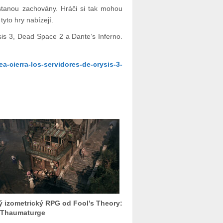
stanou zachovány. Hráči si tak mohou
yto hry nabízejí.
is 3, Dead Space 2 a Dante’s Inferno.
ea-cierra-los-servidores-de-crysis-3-
 izometrický RPG od Fool’s Theory:
 Thaumaturge