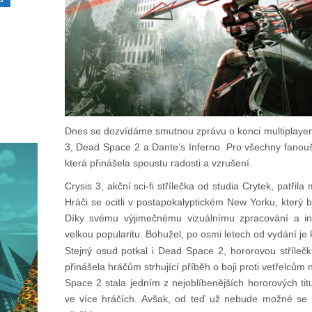
Dnes se dozvídáme smutnou zprávu o konci multiplayerov
3, Dead Space 2 a Dante’s Inferno. Pro všechny fanouš
která přinášela spoustu radosti a vzrušení.
Crysis 3, akční sci-fi střílečka od studia Crytek, patři
Hráči se ocitli v postapokalyptickém New Yorku, kter
Díky svému výjimečnému vizuálnímu zpracování a inov
velkou popularitu. Bohužel, po osmi letech od vydání je k
Stejný osud potkal i Dead Space 2, hororovou stříleč
přinášela hráčům strhující příběh o boji proti vetřelcům
Space 2 stala jedním z nejoblíbenějších hororových titu
ve více hráčích. Avšak, od teď už nebude možné se s