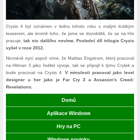
Crysis 4 byl oznámen v lednu tohoto roku s malým krátkým
teaserem, ale kromě toho, že jsme se dozvěděli, že se na hře
pracuje,
tak nic dalšího nevíme. Poslední díl trilogie Crysis
vyšel v roce 2012.
Nicméně nyní aspoň víme, že Mattias Engstrom, který pracoval
na Hitman 3 jako ředitel vývoje, tak se připojil k týmu Crytek a
bude pracovat na Crysis 4.
V minulosti pracoval jako level
designer u her jako je Far Cry 3 a Assassin’s Creed:
Revelations.
Domů
Aplikace Windows
Hry na PC
Windows novinky