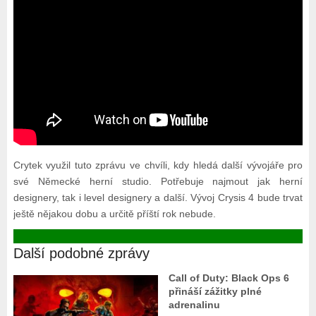
Crytek využil tuto zprávu ve chvíli, kdy hledá další vývojáře pro
své Německé herní studio. Potřebuje najmout jak herní
designery, tak i level designery a další. Vývoj Crysis 4 bude trvat
ještě nějakou dobu a určitě příští rok nebude.
Další podobné zprávy
Call of Duty: Black Ops 6
přináší zážitky plné
adrenalinu