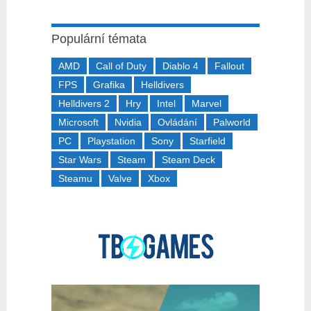
Populární témata
AMD
Call of Duty
Diablo 4
Fallout
FPS
Grafika
Helldivers
Helldivers 2
Hry
Intel
Marvel
Microsoft
Nvidia
Ovládání
Palworld
PC
Playstation
Sony
Starfield
Star Wars
Steam
Steam Deck
Steamu
Valve
Xbox