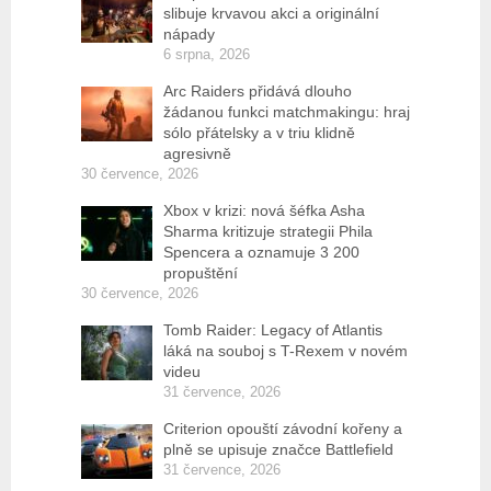
slibuje krvavou akci a originální
nápady
6 srpna, 2026
Arc Raiders přidává dlouho
žádanou funkci matchmakingu: hraj
sólo přátelsky a v triu klidně
agresivně
30 července, 2026
Xbox v krizi: nová šéfka Asha
Sharma kritizuje strategii Phila
Spencera a oznamuje 3 200
propuštění
30 července, 2026
Tomb Raider: Legacy of Atlantis
láká na souboj s T-Rexem v novém
videu
31 července, 2026
Criterion opouští závodní kořeny a
plně se upisuje značce Battlefield
31 července, 2026