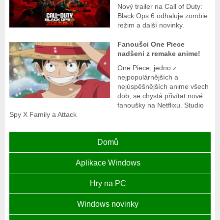
Nový trailer na Call of Duty:
Black Ops 6 odhaluje zombie
režim a další novinky.
Fanoušci One Piece
nadšeni z remake anime!
One Piece, jedno z
nejpopulárnějších a
nejúspěšnějších anime všech
dob, se chystá přivítat nové
fanoušky na Netflixu. Studio
Spy X Family a Attack
Domů
Aplikace Windows
Hry na PC
Windows novinky