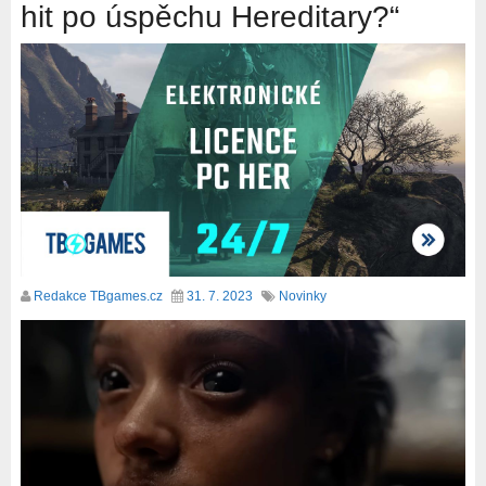
hit po úspěchu Hereditary?“
Redakce TBgames.cz
31. 7. 2023
Novinky