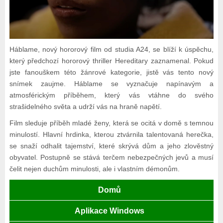
Háblame, nový hororový film od studia A24, se blíží k úspěchu,
který předchozí hororový thriller Hereditary zaznamenal. Pokud
jste fanouškem této žánrové kategorie, jistě vás tento nový
snímek zaujme. Háblame se vyznačuje napínavým a
atmosférickým příběhem, který vás vtáhne do svého
strašidelného světa a udrží vás na hraně napětí.
Film sleduje příběh mladé ženy, která se ocitá v domě s temnou
minulostí. Hlavní hrdinka, kterou ztvárnila talentovaná herečka,
se snaží odhalit tajemství, které skrývá dům a jeho zlověstný
obyvatel. Postupně se stává terčem nebezpečných jevů a musí
čelit nejen duchům minulosti, ale i vlastním démonům.
Domů
Aplikace Windows