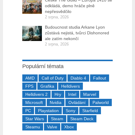
České The Guild – Europa 1410 se
odkládá, demo hráče plně
nepřesvědčilo
2 srpna, 2026
Budoucnost studia Arkane Lyon
zůstává nejistá, tvůrci Dishonored
ale zatím nekončí
2 srpna, 2026
Populární témata
AMD
Call of Duty
Diablo 4
Fallout
FPS
Grafika
Helldivers
Helldivers 2
Hry
Intel
Marvel
Microsoft
Nvidia
Ovládání
Palworld
PC
Playstation
Sony
Starfield
Star Wars
Steam
Steam Deck
Steamu
Valve
Xbox