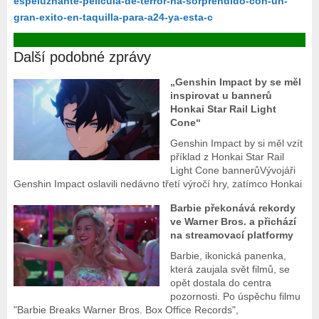
espeluznante-pelicula-de-terror-ha-sorprendido-con-un-
gran-exito-en-taquilla-para-a24-ya-esta-c
Další podobné zprávy
„Genshin Impact by se měl
inspirovat u bannerů
Honkai Star Rail Light
Cone“
Genshin Impact by si měl vzít
příklad z Honkai Star Rail
Light Cone bannerůVývojáři
Genshin Impact oslavili nedávno třetí výročí hry, zatímco Honkai
Barbie překonává rekordy
ve Warner Bros. a přichází
na streamovací platformy
Barbie, ikonická panenka,
která zaujala svět filmů, se
opět dostala do centra
pozornosti. Po úspěchu filmu
"Barbie Breaks Warner Bros. Box Office Records",