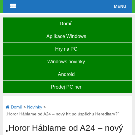
MENU
Domů
Aplikace Windows
Hry na PC
Windows novinky
Android
Prodej PC her
Domů
>
Novinky
>
„Horor Háblame od A24 – nový hit po úspěchu Hereditary?“
„Horor Háblame od A24 – nový