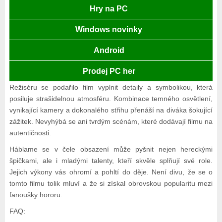
Hry na PC
Windows novinky
Android
Prodej PC her
Režiséru se podařilo film vyplnit detaily a symbolikou, která
posiluje strašidelnou atmosféru. Kombinace temného osvětlení,
vynikající kamery a dokonalého střihu přenáší na diváka šokující
zážitek. Nevyhýbá se ani tvrdým scénám, které dodávají filmu na
autentičnosti.
Háblame se v čele obsazení může pyšnit nejen hereckými
špičkami, ale i mladými talenty, kteří skvěle splňují své role.
Jejich výkony vás ohromí a pohltí do děje. Není divu, že se o
tomto filmu tolik mluví a že si získal obrovskou popularitu mezi
fanoušky hororu.
FAQ: