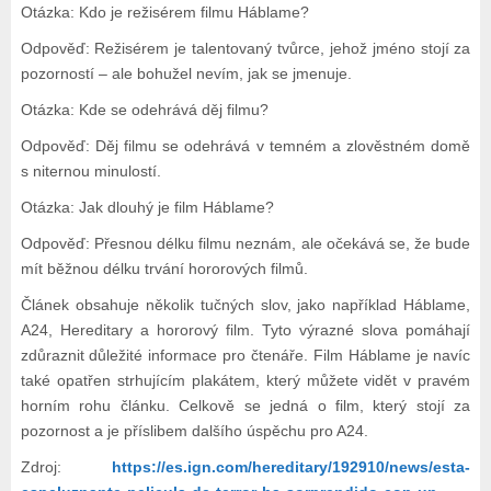
Otázka: Kdo je režisérem filmu Háblame?
Odpověď: Režisérem je talentovaný tvůrce, jehož jméno stojí za
pozorností – ale bohužel nevím, jak se jmenuje.
Otázka: Kde se odehrává děj filmu?
Odpověď: Děj filmu se odehrává v temném a zlověstném domě
s niternou minulostí.
Otázka: Jak dlouhý je film Háblame?
Odpověď: Přesnou délku filmu neznám, ale očekává se, že bude
mít běžnou délku trvání hororových filmů.
Článek obsahuje několik tučných slov, jako například Háblame,
A24, Hereditary a hororový film. Tyto výrazné slova pomáhají
zdůraznit důležité informace pro čtenáře. Film Háblame je navíc
také opatřen strhujícím plakátem, který můžete vidět v pravém
horním rohu článku. Celkově se jedná o film, který stojí za
pozornost a je příslibem dalšího úspěchu pro A24.
Zdroj:
https://es.ign.com/hereditary/192910/news/esta-