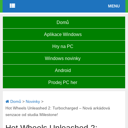
MENU
Domů
Aplikace Windows
Hry na PC
Windows novinky
Android
Prodej PC her
Domů
>
Novinky
>
Hot Wheels Unleashed 2: Turbocharged – Nová arkádová
senzace od studia Milestone!
Hot Wheels Unleashed 2: