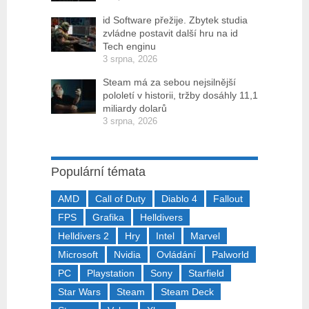
id Software přežije. Zbytek studia
zvládne postavit další hru na id
Tech enginu
3 srpna, 2026
Steam má za sebou nejsilnější
pololetí v historii, tržby dosáhly 11,1
miliardy dolarů
3 srpna, 2026
Populární témata
AMD
Call of Duty
Diablo 4
Fallout
FPS
Grafika
Helldivers
Helldivers 2
Hry
Intel
Marvel
Microsoft
Nvidia
Ovládání
Palworld
PC
Playstation
Sony
Starfield
Star Wars
Steam
Steam Deck