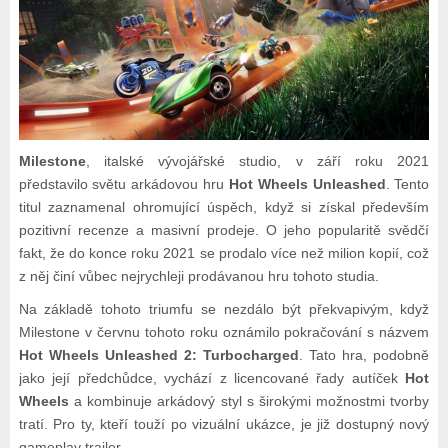
Milestone
, italské vývojářské studio, v září roku 2021
představilo světu arkádovou hru
Hot Wheels Unleashed
. Tento
titul zaznamenal ohromující úspěch, když si získal především
pozitivní recenze a masivní prodeje. O jeho popularitě svědčí
fakt, že do konce roku 2021 se prodalo více než milion kopií, což
z něj činí vůbec nejrychleji prodávanou hru tohoto studia.
Na základě tohoto triumfu se nezdálo být překvapivým, když
Milestone v červnu tohoto roku oznámilo pokračování s názvem
Hot Wheels Unleashed 2: Turbocharged
. Tato hra, podobně
jako její předchůdce, vychází z licencované řady autíček
Hot
Wheels
a kombinuje arkádový styl s širokými možnostmi tvorby
tratí. Pro ty, kteří touží po vizuální ukázce, je již dostupný nový
gameplay trailer.