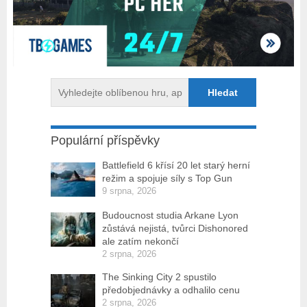
Populární příspěvky
Battlefield 6 křísí 20 let starý herní
režim a spojuje síly s Top Gun
9 srpna, 2026
Budoucnost studia Arkane Lyon
zůstává nejistá, tvůrci Dishonored
ale zatím nekončí
2 srpna, 2026
The Sinking City 2 spustilo
předobjednávky a odhalilo cenu
2 srpna, 2026