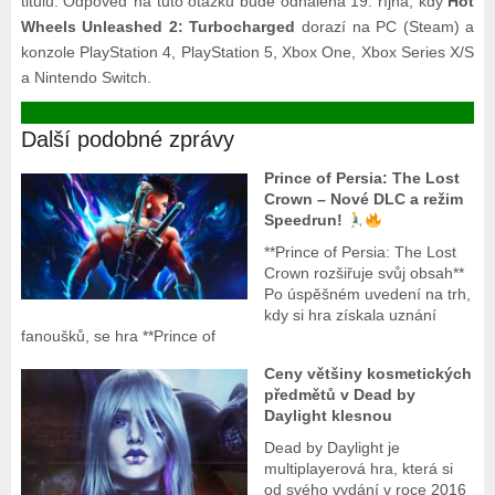
titulu. Odpověď na tuto otázku bude odhalena 19. října, kdy
Hot
Wheels Unleashed 2: Turbocharged
dorazí na PC (Steam) a
konzole PlayStation 4, PlayStation 5, Xbox One, Xbox Series X/S
a Nintendo Switch.
Další podobné zprávy
Prince of Persia: The Lost
Crown – Nové DLC a režim
Speedrun!
**Prince of Persia: The Lost
Crown rozšiřuje svůj obsah**
Po úspěšném uvedení na trh,
kdy si hra získala uznání
fanoušků, se hra **Prince of
Ceny většiny kosmetických
předmětů v Dead by
Daylight klesnou
Dead by Daylight je
multiplayerová hra, která si
od svého vydání v roce 2016