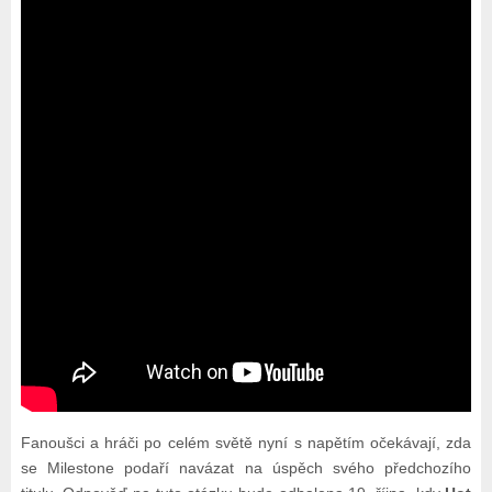
Fanoušci a hráči po celém světě nyní s napětím očekávají, zda
se Milestone podaří navázat na úspěch svého předchozího