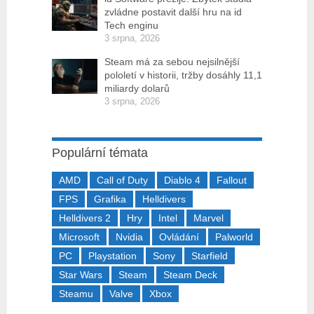
zvládne postavit další hru na id
Tech enginu
3 srpna, 2026
Steam má za sebou nejsilnější
pololetí v historii, tržby dosáhly 11,1
miliardy dolarů
3 srpna, 2026
Populární témata
AMD
Call of Duty
Diablo 4
Fallout
FPS
Grafika
Helldivers
Helldivers 2
Hry
Intel
Marvel
Microsoft
Nvidia
Ovládání
Palworld
PC
Playstation
Sony
Starfield
Star Wars
Steam
Steam Deck
Steamu
Valve
Xbox