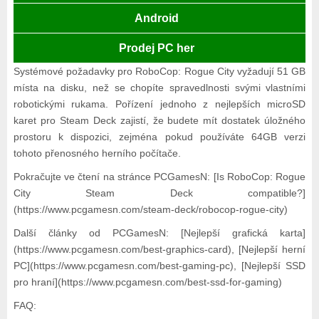
Android
Prodej PC her
Systémové požadavky pro RoboCop: Rogue City vyžadují 51 GB
místa na disku, než se chopíte spravedlnosti svými vlastními
robotickými rukama. Pořízení jednoho z nejlepších microSD
karet pro Steam Deck zajistí, že budete mít dostatek úložného
prostoru k dispozici, zejména pokud používáte 64GB verzi
tohoto přenosného herního počítače.
Pokračujte ve čtení na stránce PCGamesN: [Is RoboCop: Rogue
City Steam Deck compatible?]
(https://www.pcgamesn.com/steam-deck/robocop-rogue-city)
Další články od PCGamesN: [Nejlepší grafická karta]
(https://www.pcgamesn.com/best-graphics-card), [Nejlepší herní
PC](https://www.pcgamesn.com/best-gaming-pc), [Nejlepší SSD
pro hraní](https://www.pcgamesn.com/best-ssd-for-gaming)
FAQ: