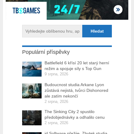
Populární příspěvky
Battlefield 6 křísí 20 let starý herní
režim a spojuje síly s Top Gun
9 srpna, 2026
Budoucnost studia Arkane Lyon
zůstává nejistá, tvůrci Dishonored
ale zatím nekončí
2 srpna, 2026
The Sinking City 2 spustilo
předobjednávky a odhalilo cenu
2 srpna, 2026
id Software přežije. Zbytek studia