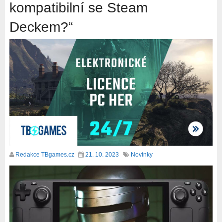
kompatibilní se Steam
Deckem?“
Redakce TBgames.cz
21. 10. 2023
Novinky