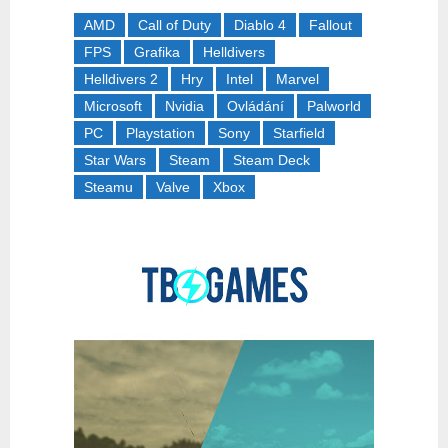
AMD
Call of Duty
Diablo 4
Fallout
FPS
Grafika
Helldivers
Helldivers 2
Hry
Intel
Marvel
Microsoft
Nvidia
Ovládání
Palworld
PC
Playstation
Sony
Starfield
Star Wars
Steam
Steam Deck
Steamu
Valve
Xbox