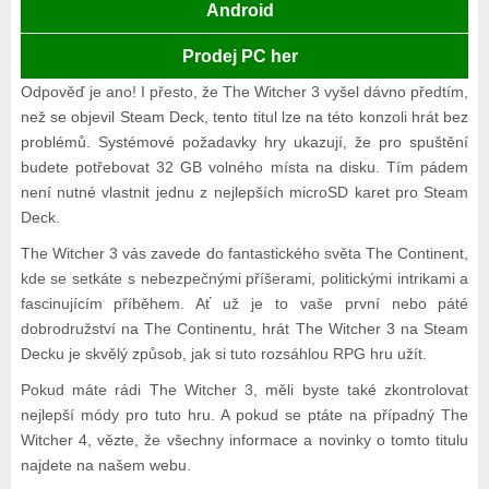
Android
Prodej PC her
Odpověď je ano! I přesto, že The Witcher 3 vyšel dávno předtím,
než se objevil Steam Deck, tento titul lze na této konzoli hrát bez
problémů. Systémové požadavky hry ukazují, že pro spuštění
budete potřebovat 32 GB volného místa na disku. Tím pádem
není nutné vlastnit jednu z nejlepších microSD karet pro Steam
Deck.
The Witcher 3 vás zavede do fantastického světa The Continent,
kde se setkáte s nebezpečnými příšerami, politickými intrikami a
fascinujícím příběhem. Ať už je to vaše první nebo páté
dobrodružství na The Continentu, hrát The Witcher 3 na Steam
Decku je skvělý způsob, jak si tuto rozsáhlou RPG hru užít.
Pokud máte rádi The Witcher 3, měli byste také zkontrolovat
nejlepší módy pro tuto hru. A pokud se ptáte na případný The
Witcher 4, vězte, že všechny informace a novinky o tomto titulu
najdete na našem webu.