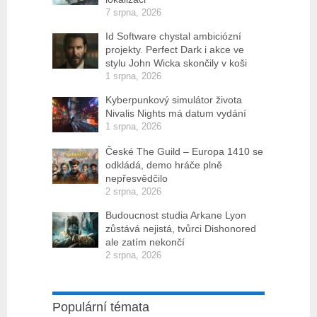
7 srpna, 2026
Id Software chystal ambiciózní
projekty. Perfect Dark i akce ve
stylu John Wicka skončily v koši
1 srpna, 2026
Kyberpunkový simulátor života
Nivalis Nights má datum vydání
1 srpna, 2026
České The Guild – Europa 1410 se
odkládá, demo hráče plně
nepřesvědčilo
2 srpna, 2026
Budoucnost studia Arkane Lyon
zůstává nejistá, tvůrci Dishonored
ale zatím nekončí
2 srpna, 2026
Populární témata