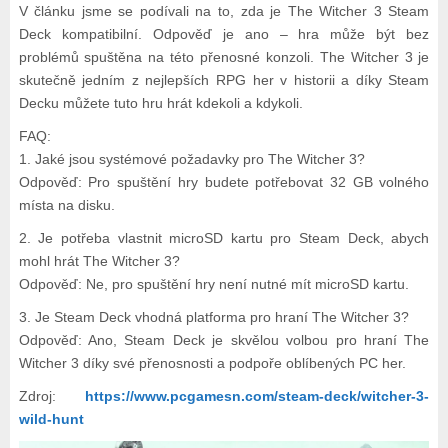
V článku jsme se podívali na to, zda je The Witcher 3 Steam
Deck kompatibilní. Odpověď je ano – hra může být bez
problémů spuštěna na této přenosné konzoli. The Witcher 3 je
skutečně jedním z nejlepších RPG her v historii a díky Steam
Decku můžete tuto hru hrát kdekoli a kdykoli.
FAQ:
1. Jaké jsou systémové požadavky pro The Witcher 3?
Odpověď: Pro spuštění hry budete potřebovat 32 GB volného
místa na disku.
2. Je potřeba vlastnit microSD kartu pro Steam Deck, abych
mohl hrát The Witcher 3?
Odpověď: Ne, pro spuštění hry není nutné mít microSD kartu.
3. Je Steam Deck vhodná platforma pro hraní The Witcher 3?
Odpověď: Ano, Steam Deck je skvělou volbou pro hraní The
Witcher 3 díky své přenosnosti a podpoře oblíbených PC her.
Zdroj:
https://www.pcgamesn.com/steam-deck/witcher-3-
wild-hunt