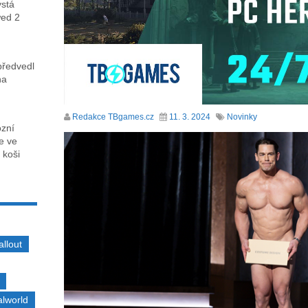
ystá
wed 2
předvedl
na
Redakce TBgames.cz
11. 3. 2024
Novinky
ózní
ce ve
 koši
allout
alworld