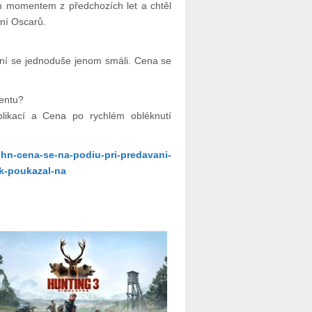
m momentem z předchozích let a chtěl
ení Oscarů.
jiní se jednoduše jenom smáli. Cena se
dentu?
plikací a Cena po rychlém obléknutí
ohn-cena-se-na-podiu-pri-predavani-
ak-poukazal-na