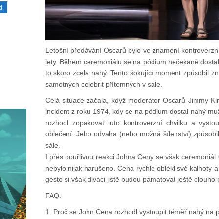
d
Letošní předávání Oscarů bylo ve znamení kontroverzní
lety. Během ceremoniálu se na pódium nečekaně dostal
to skoro zcela nahý. Tento šokující moment způsobil z
samotných celebrit přítomných v sále.
Celá situace začala, když moderátor Oscarů Jimmy Ki
incident z roku 1974, kdy se na pódium dostal nahý muž
rozhodl zopakovat tuto kontroverzní chvilku a vysto
oblečení. Jeho odvaha (nebo možná šílenství) způsobil
sále.
I přes bouřlivou reakci Johna Ceny se však ceremoniál
nebylo nijak narušeno. Cena rychle oblékl své kalhoty a 
gesto si však diváci jistě budou pamatovat ještě dlouho 
FAQ:
1. Proč se John Cena rozhodl vystoupit téměř nahý na 