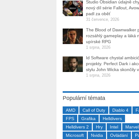
Studio Obsidian údajně ch
nový díl série Fallout, Avo
padl za oběť
31 července, 2026
The Blood of Dawnwalker 
rozsáhlý gameplay a láká 
upírské RPG
1 srpna, 2026
Id Software chystal ambici
projekty. Perfect Dark i ak
stylu John Wicka skončily v
1 srpna, 2026
Populární témata
AMD
Call of Duty
Diablo 4
F
FPS
Grafika
Helldivers
Helldivers 2
Hry
Intel
Marvel
Microsoft
Nvidia
Ovládání
P