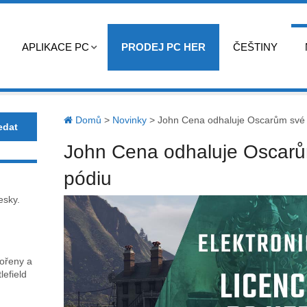
APLIKACE PC
PRODEJ PC HER
ČEŠTINY
Domů
>
Novinky
>
John Cena odhaluje Oscarům své 
John Cena odhaluje Oscarů
pódiu
esky.
kořeny a
lefield