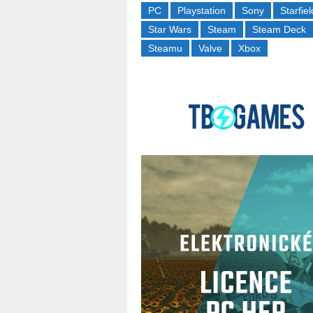
PC
Playstation
Sony
Starfiel
Star Wars
Steam
Steam Deck
Steamu
Valve
Xbox