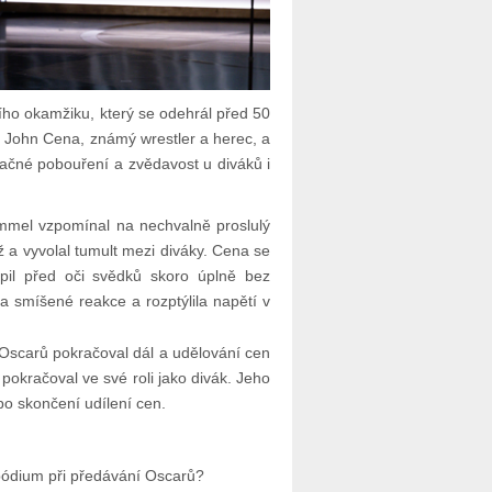
ho okamžiku, který se odehrál před 50
 John Cena, známý wrestler a herec, a
načné pobouření a zvědavost u diváků i
mmel vzpomínal na nechvalně proslulý
 a vyvolal tumult mezi diváky. Cena se
upil před oči svědků skoro úplně bez
a smíšené reakce a rozptýlila napětí v
 Oscarů pokračoval dál a udělování cen
pokračoval ve své roli jako divák. Jeho
po skončení udílení cen.
pódium při předávání Oscarů?