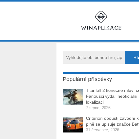
Populární příspěvky
Titanfall 2 konečně mluví č
Fanoušci vydali neoficiální
lokalizaci
7 srpna, 2026
Criterion opouští závodní 
plně se upisuje značce Batt
31 července, 2026