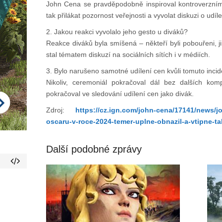
John Cena se pravděpodobně inspiroval kontroverzní
tak přilákat pozornost veřejnosti a vyvolat diskuzi o udíl
2. Jakou reakci vyvolalo jeho gesto u diváků?
Reakce diváků byla smíšená – někteří byli pobouřeni, 
stal tématem diskuzí na sociálních sítích i v médiích.
3. Bylo narušeno samotné udílení cen kvůli tomuto inci
Nikoliv, ceremoniál pokračoval dál bez dalších kom
pokračoval ve sledování udílení cen jako divák.
Zdroj:
https://cz.ign.com/john-cena/17141/news/j
oscaru-v-roce-2024-temer-uplne-obnazil-a-vtipne-t
Další podobné zprávy