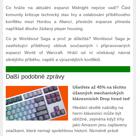
Co hráče na aktuální expanzi Midnight nejvíce vadí? Část
komunity kritizuje technický stav hry a oslabování příběhového
konfliktu mezi Hordou a Aliancí, přestože expanze přinesla
například dlouho žádaný player housing.
Co je Worldsoul Saga a proč je důležitá? Worldsoul Saga je
zastřešující příběhový oblouk současných i připravovaných
expanzí World of Warcraft. Hráči od ní očekávají návrat
silnějšího příběhu, napětí a výraznějších konfliktů.
Další podobné zprávy
Ušetřete až 45% na těchto
úžasných mechanických
klávesnicích Drop hned teď
Hledání skvělé nabídky na
herní klávesnici může být
obtížné, zejména když trhy
jako Amazon jsou zaplaveny
značkami, které nemají spolehlivou historii. Nicméně právě