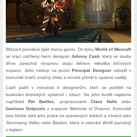
Blizzard povolává zpět starou gardu. Do týmu
World of Warcraft
se vrací ostřílený herní designér
Johnny Cash
, který ve studiu
dříve zanechal výraznou stopu během několika klíčových
expanzí. Jeho nástup na pozici
Principal Designer
vzbudil v
komunitě hráčů značný ohlas a mnohé přiměl k opatrné naději.
Cash patřil v minulosti k designérům, kteří se podíleli na
budování ikonických systémů i lokací. Na jeho kontě najdeme
například
Pet Battles
, propracované
Class Halls
nebo
Garrison Outposts
z expanze Warlords of Draenor. Komunitě
jsou blízké také jeho práce na questových linkách a zónách jako
Stormsong Valley nebo Bastion, které si veteráni WoW pamatují
s teplem.