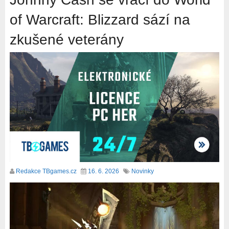
of Warcraft: Blizzard sází na
zkušené veterány
Redakce TBgames.cz
16. 6. 2026
Novinky