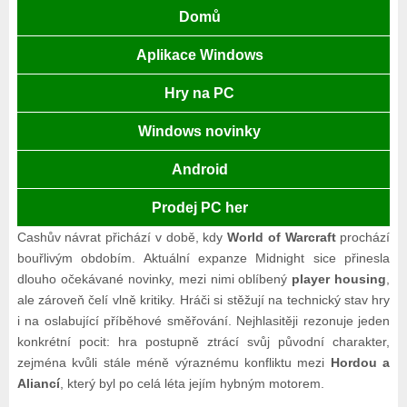
Domů
Aplikace Windows
Hry na PC
Windows novinky
Android
Prodej PC her
Cashův návrat přichází v době, kdy
World of Warcraft
prochází
bouřlivým obdobím. Aktuální expanze Midnight sice přinesla
dlouho očekávané novinky, mezi nimi oblíbený
player housing
,
ale zároveň čelí vlně kritiky. Hráči si stěžují na technický stav hry
i na oslabující příběhové směřování. Nejhlasitěji rezonuje jeden
konkrétní pocit: hra postupně ztrácí svůj původní charakter,
zejména kvůli stále méně výraznému konfliktu mezi
Hordou a
Aliancí
, který byl po celá léta jejím hybným motorem.