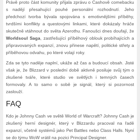
Právě proto část komunity přijala zprávu o Cashově comebacku
s nadějí přesahující pouhé personální rozhodnutí. Jeho
předchozí tvorba bývala spojována s emotivnějšími příběhy,
tvrdšími konflikty a questovými linkami, které dokázaly hráče
skutečně vtáhnout do světa Azerothu. Fanoušci dnes doufají, že
Worldsoul Saga
, zastřešující příběhový oblouk probíhajících a
připravovaných expanzí, znovu přinese napětí, politické střety a
příběhovou odvahu, po které volají roky.
Zda se tyto naděje naplní, ukáže až čas a budoucí obsah. Jisté
však je, že Blizzard v poslední době aktivně posiluje svůj tým o
zkušené tváře, které studio ve světlých i temných časech
formovaly. A to samo o sobě je signál, který si pozornost
zaslouží.
FAQ
Kdo je Johnny Cash ve světě World of Warcraft? Johnny Cash je
zkušený herní designér, který v Blizzardu pracoval na řadě
expanzí, včetně systémů jako Pet Battles nebo Class Halls. Nyní
se do týmu WoW vrátil na pozici Principal Designer.