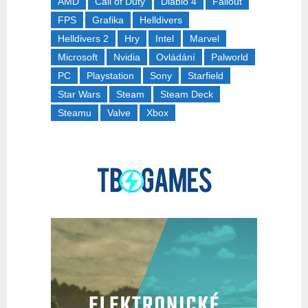
AMD
Call of Duty
Diablo 4
Fallout
FPS
Grafika
Helldivers
Helldivers 2
Hry
Intel
Marvel
Microsoft
Nvidia
Ovládání
Palworld
PC
Playstation
Sony
Starfield
Star Wars
Steam
Steam Deck
Steamu
Valve
Xbox