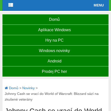
MENU
Domů
Aplikace Windows
Hry na PC
Windows novinky
Android
Prodej PC her
Domů
>
Novinky
>
Johnny Cash se vrací do World of Warcraft: Blizzard sází na
zkušené veterány
Johnny Cash se vrací do World