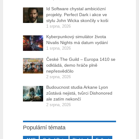
Id Software chystal ambiciózní
projekty. Perfect Dark i akce ve
stylu John Wicka skončily v koši
1 srpna, 2026
Kyberpunkový simulátor života
Nivalis Nights má datum vydání
1 srpna, 2026
České The Guild – Europa 1410 se
odkládá, demo hráče plně
nepřesvědčilo
2 srpna, 2026
Budoucnost studia Arkane Lyon
zůstává nejistá, tvůrci Dishonored
ale zatím nekončí
2 srpna, 2026
Populární témata