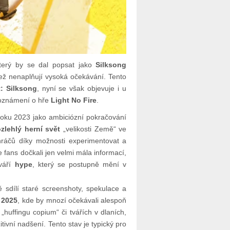
který by se dal popsat jako
Silksong
ež nenaplňují vysoká očekávání. Tento
: Silksong
, nyní se však objevuje i u
jí oznámení o hře
Light No Fire
.
ku 2023 jako ambiciózní pokračování
ozlehlý herní svět
„velikosti Země“ ve
hráčů díky možnosti experimentovat a
fans dočkali jen velmi mála informací,
tváří
hype
, který se postupně mění v
ě sdílí staré screenshoty, spekulace a
 2025
, kde by mnozí očekávali alespoň
„huffingu copium“ či tvářích v dlaních,
tivní nadšení. Tento stav je typický pro