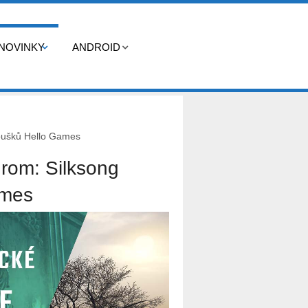
NOVINKY
ANDROID
noušků Hello Games
drom: Silksong
ames