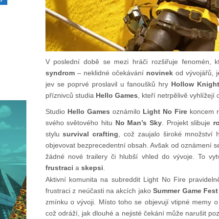
V poslední době se mezi hráči rozšiřuje fenomén, 
syndrom
– neklidné očekávání
novinek
od vývojářů, j
jev se poprvé proslavil u fanoušků hry
Hollow Knight
příznivců studia
Hello Games
, kteří netrpělivě vyhlíže
Studio
Hello Games
oznámilo
Light No Fire
koncem ro
svého světového hitu
No Man’s Sky
. Projekt slibuje
r
stylu
survival crafting
, což zaujalo široké množství 
objevovat bezprecedentní obsah. Avšak od oznámení se 
žádné nové trailery či hlubší vhled do vývoje. To vy
frustraci
a
skepsi
.
Aktivní komunita na subreddit Light No Fire pravideln
frustraci z neúčasti na akcích jako
Summer Game Fest
zmínku o vývoji. Místo toho se objevují vtipné memy o 
což odráží, jak dlouhé a nejisté čekání může narušit pozi