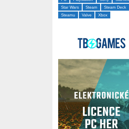
Star Wars
Steam
Steam Deck
Steamu
Valve
Xbox