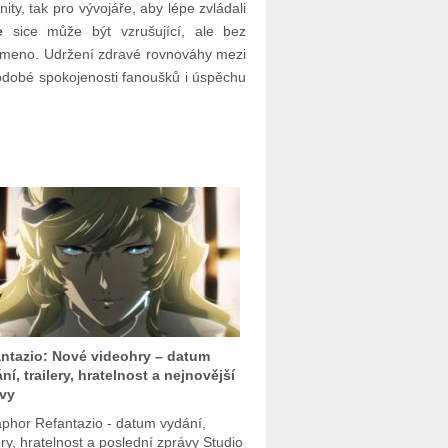
ty, tak pro vývojáře, aby lépe zvládali
e
sice může být vzrušující, ale bez
emeno. Udržení zdravé rovnováhy mezi
odobé spokojenosti fanoušků i úspěchu
ntazio: Nové videohry – datum
ní, trailery, hratelnost a nejnovější
vy
phor Refantazio - datum vydání,
ery, hratelnost a poslední zprávy Studio