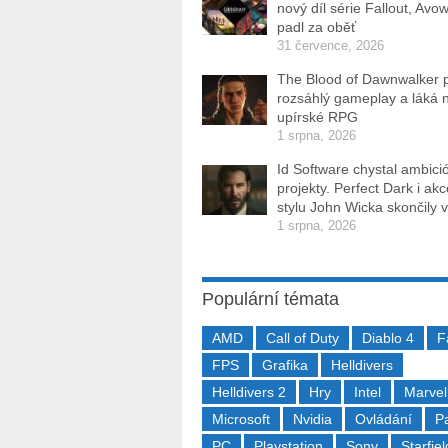
nový díl série Fallout, Avo
padl za oběť
31 července, 2026
The Blood of Dawnwalker 
rozsáhlý gameplay a láká 
upírské RPG
1 srpna, 2026
Id Software chystal ambici
projekty. Perfect Dark i ak
stylu John Wicka skončily v
1 srpna, 2026
Populární témata
AMD
Call of Duty
Diablo 4
F
FPS
Grafika
Helldivers
Helldivers 2
Hry
Intel
Marvel
Microsoft
Nvidia
Ovládání
P
PC
Playstation
Sony
Starfiel