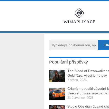
Populární příspěvky
The Blood of Dawnwalker 
Gold fáze, vývoj je hotový
7 srpna, 2026
Criterion opouští závodní 
plně se upisuje značce Batt
31 července, 2026
Studio Obsidian údajně ch