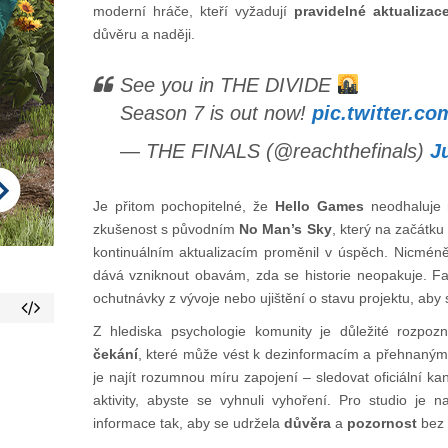
moderní hráče, kteří vyžadují
pravidelné aktualizac
důvěru a naději.
See you in THE DIVIDE
Season 7 is out now!
pic.twitter.c
— THE FINALS (@reachthefinals)
J
Je přitom pochopitelné, že
Hello Games
neodhaluje 
zkušenost s původním
No Man’s Sky
, který na začátku
kontinuálním aktualizacím proměnil v úspěch. Nicmé
dává vzniknout obavám, zda se historie neopakuje. F
ochutnávky z vývoje nebo ujištění o stavu projektu, aby 
Z hlediska psychologie komunity je důležité rozpoz
čekání
, které může vést k dezinformacím a přehnaným
je najít rozumnou míru zapojení – sledovat oficiální kaná
aktivity, abyste se vyhnuli vyhoření. Pro studio je n
informace tak, aby se udržela
důvěra
a
pozornost
bez 