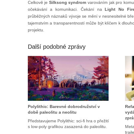
Celkově je
Silksong syndrom
varováním jak pro komuni
očekávání a komunikaci. Čekání na
Light No Fir
průběžných náznaků vývoje se mění v nesnesitelné bř
tajemstvím a transparentností může být klíčem k dlouh
projektu.
Další podobné zprávy
Polylithic: Barevné dobrodružství v
Refa
době paleolitu a neolitu
vydá
zprá
Představujeme Polylithic: sci-fi hra o přežití
s low-poly grafikou zasazená do paleolitu.
Meta
trail