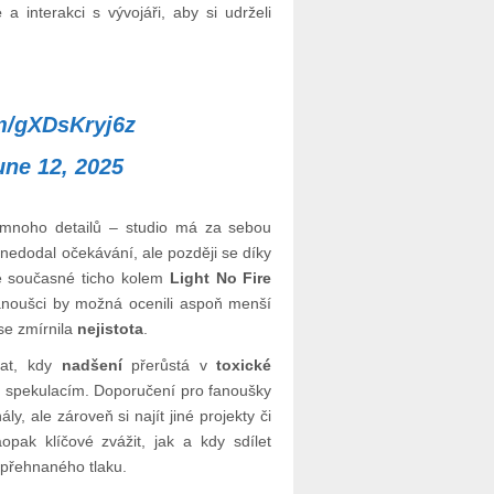
e
a interakci s vývojáři, aby si udrželi
om/gXDsKryj6z
une 12, 2025
mnoho detailů – studio má za sebou
 nedodal očekávání, ale později se díky
ně současné ticho kolem
Light No Fire
anoušci by možná ocenili aspoň menší
se zmírnila
nejistota
.
nat, kdy
nadšení
přerůstá v
toxické
 spekulacím. Doporučení pro fanoušky
ly, ale zároveň si najít jiné projekty či
aopak klíčové zvážit, jak a kdy sdílet
přehnaného tlaku.