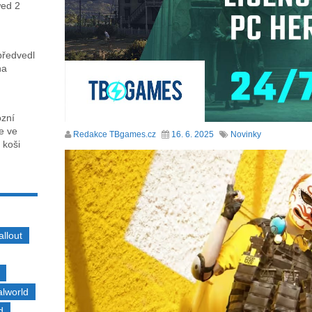
wed 2
předvedl
na
ózní
ce ve
Redakce TBgames.cz
16. 6. 2025
Novinky
 koši
allout
alworld
d