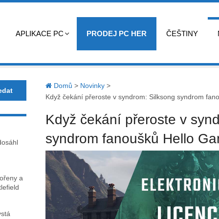
APLIKACE PC
PRODEJ PC HER
ČEŠTINY
Domů
>
Novinky
>
Když čekání přeroste v syndrom: Silksong syndrom fa
Když čekání přeroste v syn
syndrom fanoušků Hello G
dosáhl
kořeny a
lefield
ystá