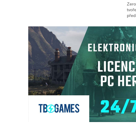
Zero,
tvoř
před