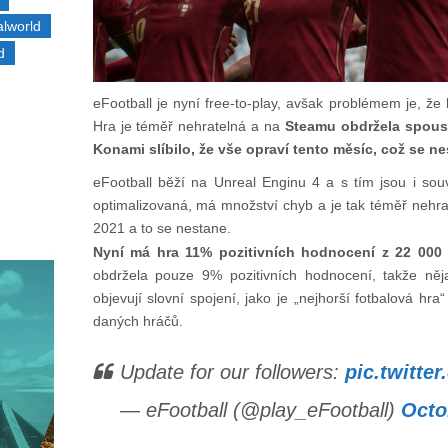
alworld
d
eFootball je nyní free-to-play, avšak problémem je, že
Hra je téměř nehratelná a na
Steamu obdržela spous
Konami slíbilo, že vše opraví tento měsíc, což se ne
eFootball běží na Unreal Enginu 4 a s tím jsou i souv
optimalizovaná, má množství chyb a je tak téměř nehrat
2021 a to se nestane.
Nyní má hra 11% pozitivních hodnocení z 22 000
obdržela pouze 9% pozitivních hodnocení, takže něj
objevují slovní spojení, jako je „nejhorší fotbalová hra
daných hráčů.
Update for our followers:
pic.twitte
— eFootball (@play_eFootball)
Octo