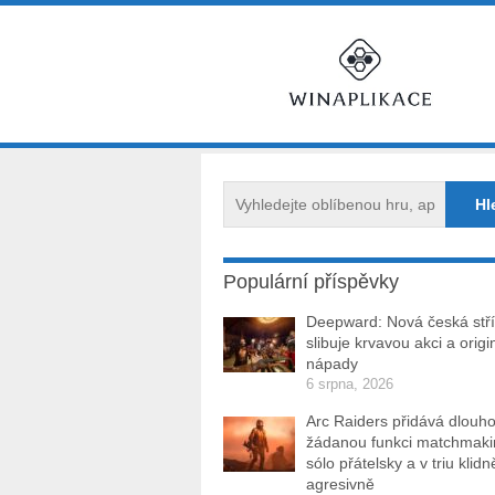
Populární příspěvky
Deepward: Nová česká stří
slibuje krvavou akci a origi
nápady
6 srpna, 2026
Arc Raiders přidává dlouh
žádanou funkci matchmakin
sólo přátelsky a v triu klidn
agresivně