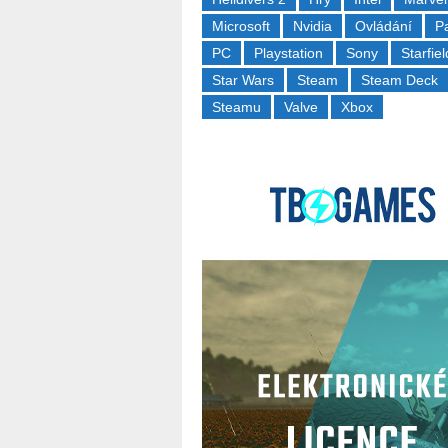
Microsoft
Nvidia
Ovládání
P
PC
Playstation
Sony
Starfiel
Star Wars
Steam
Steam Deck
Steamu
Valve
Xbox