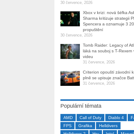
30 července, 2026
Xbox v krizi: nová šéfka As
Sharma kritizuje strategii P
Spencera a oznamuje 3 2
propuštění
30 července, 2026
Tomb Raider: Legacy of Atl
láká na souboj s T-Rexem
videu
31 července, 2026
Criterion opouští závodní 
plně se upisuje značce Batt
31 července, 2026
Populární témata
AMD
Call of Duty
Diablo 4
F
FPS
Grafika
Helldivers
Helldivers 2
Hry
Intel
Marvel