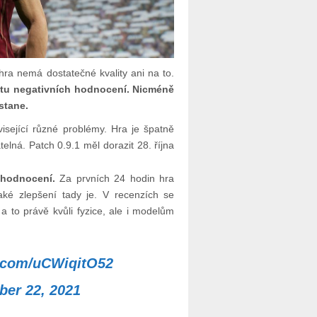
 hra nemá dostatečné kvality ani na to.
tu negativních hodnocení. Nicméně
stane.
isející různé problémy. Hra je špatně
elná. Patch 0.9.1 měl dorazit 28. října
 hodnocení.
Za prvních 24 hodin hra
aké zlepšení tady je. V recenzích se
“ a to právě kvůli fyzice, ale i modelům
r.com/uCWiqitO52
ber 22, 2021