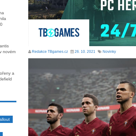
ha
hila
00
antis
 v novém
Redakce TBgames.cz
26. 10. 2021
Novinky
kořeny a
lefield
allout