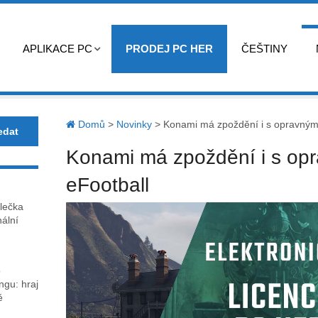
APLIKACE PC
PRODEJ PC HER
ČEŠTINY
Domů
>
Novinky
>
Konami má zpoždění i s opravným
Konami má zpoždění i s op
eFootball
lečka
nální
o
gu: hraj
ě