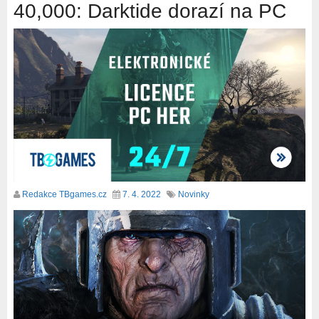
40,000: Darktide dorazí na PC
Redakce TBgames.cz
7. 4. 2022
Novinky