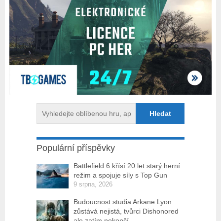
Populární příspěvky
Battlefield 6 křísí 20 let starý herní
režim a spojuje síly s Top Gun
9 srpna, 2026
Budoucnost studia Arkane Lyon
zůstává nejistá, tvůrci Dishonored
ale zatím nekončí