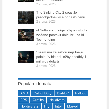
2 srpna, 2026
The Sinking City 2 spustilo
předobjednávky a odhalilo cenu
2 srpna, 2026
id Software přežije. Zbytek studia
zvládne postavit další hru na id
Tech enginu
3 srpna, 2026
Steam má za sebou nejsilnější
pololetí v historii, tržby dosáhly 11,1
miliardy dolarů
3 srpna, 2026
Populární témata
AMD
Call of Duty
Diablo 4
Fallout
FPS
Grafika
Helldivers
Helldivers 2
Hry
Intel
Marvel