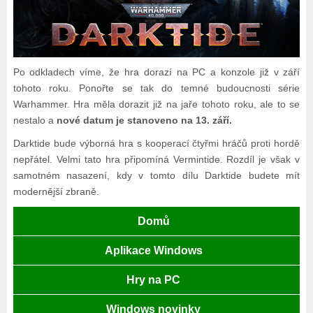
Po odkladech víme, že hra dorazí na PC a konzole již v září
tohoto roku. Ponořte se tak do temné budoucnosti série
Warhammer. Hra měla dorazit již na jaře tohoto roku, ale to se
nestalo a
nové datum je stanoveno na 13. září.
Darktide bude výborná hra s kooperací čtyřmi hráčů proti hordě
nepřátel. Velmi tato hra připomíná Vermintide. Rozdíl je však v
samotném nasazení, kdy v tomto dílu Darktide budete mít
modernější zbraně.
Domů
Aplikace Windows
Hry na PC
Windows novinky