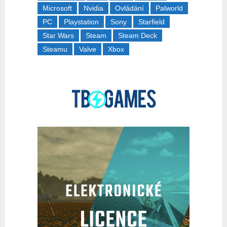
Microsoft
Nvidia
Ovládání
Palworld
PC
Playstation
Sony
Starfield
Star Wars
Steam
Steam Deck
Steamu
Valve
Xbox