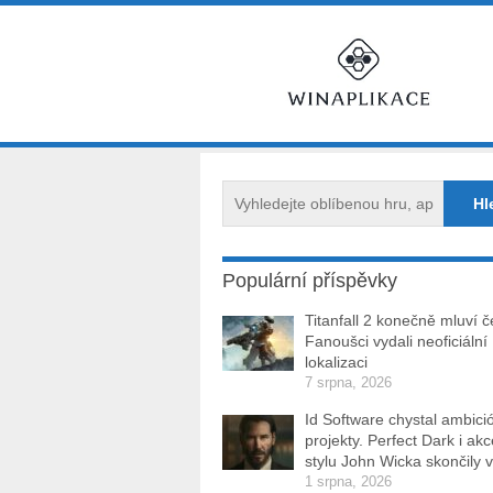
Populární příspěvky
Titanfall 2 konečně mluví č
Fanoušci vydali neoficiální
lokalizaci
7 srpna, 2026
Id Software chystal ambici
projekty. Perfect Dark i ak
stylu John Wicka skončily v
1 srpna, 2026