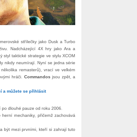
omerovské střílečky jako Dusk a Turbo
živu. Nadcházející 4X hry jako Ara a
ený styl taktické strategie ve stylu XCOM
dy nikdy neumírají. Nyní se jedna série
 několika remasterů), vrací ve velkém
novými hráči.
Commandos
jsou zpět, a
 a můžete se přihlásit
cí po dlouhé pauze od roku 2006.
vé herní mechaniky, přičemž zachovává
 být mezi prvními, kteří si zahrají tuto