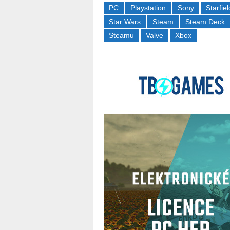
PC
Playstation
Sony
Starfiel
Star Wars
Steam
Steam Deck
Steamu
Valve
Xbox