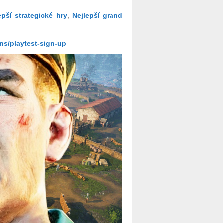
epší strategické hry
,
Nejlepší grand
s/playtest-sign-up