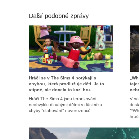
Další podobné zprávy
Hráči se v The Sims 4 potýkají s
„Whi
chybou, která prodlužuje děti. Je to
taje
vtipné, ale docela to kazí hru.
neb
Hráči The Sims 4 jsou terorizováni
V no
neobvykle dlouhými dětmi v důsledku
dost
chyby "stahování" novorozenců.
**Wh
hráč