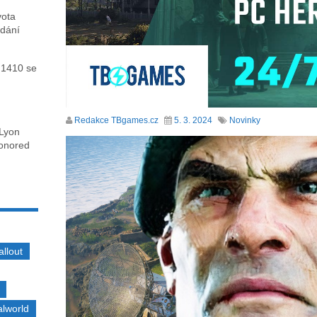
vota
ydání
 1410 se
Redakce TBgames.cz
5. 3. 2024
Novinky
 Lyon
honored
allout
alworld