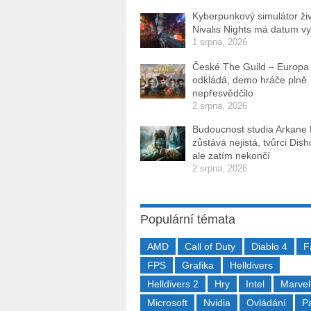
Kyberpunkový simulátor ži
Nivalis Nights má datum v
1 srpna, 2026
České The Guild – Europa
odkládá, demo hráče plně
nepřesvědčilo
2 srpna, 2026
Budoucnost studia Arkane
zůstává nejistá, tvůrci Dis
ale zatím nekončí
2 srpna, 2026
Populární témata
AMD
Call of Duty
Diablo 4
F
FPS
Grafika
Helldivers
Helldivers 2
Hry
Intel
Marvel
Microsoft
Nvidia
Ovládání
P