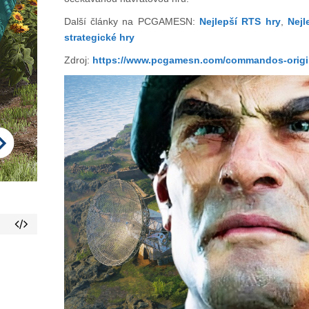
Další články na PCGAMESN:
Nejlepší RTS hry
,
Nejl
strategické hry
Zdroj:
https://www.pcgamesn.com/commandos-origin