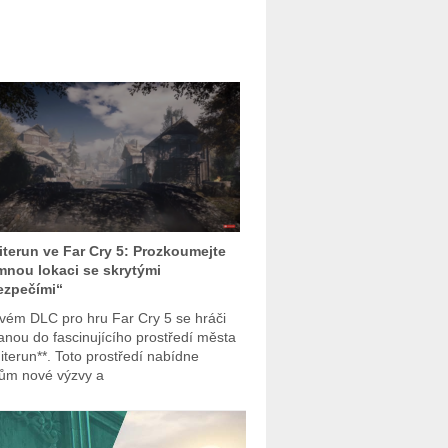
terun ve Far Cry 5: Prozkoumejte
mnou lokaci se skrytými
ezpečími“
vém DLC pro hru Far Cry 5 se hráči
anou do fascinujícího prostředí města
iterun**. Toto prostředí nabídne
ům nové výzvy a