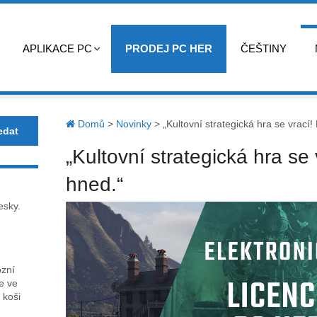
APLIKACE PC
PRODEJ PC HER
ČEŠTINY
Domů
>
Novinky
>
„Kultovní strategická hra se vrací!
„Kultovní strategická hra se 
hned.“
esky.
ózní
ce ve
 koši