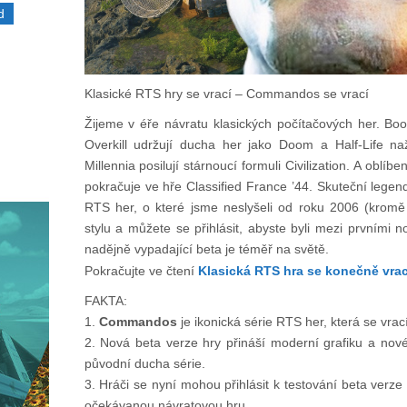
d
Klasické RTS hry se vrací – Commandos se vrací
Žijeme v éře návratu klasických počítačových her. Bo
Overkill udržují ducha her jako Doom a Half-Life na
Millennia posilují stárnoucí formuli Civilization. A oblíb
pokračuje ve hře Classified France ’44. Skuteční legen
RTS her, o které jsme neslyšeli od roku 2006 (kromě
stylu a můžete se přihlásit, abyste byli mezi prvními 
nadějně vypadající beta je téměř na světě.
Pokračujte ve čtení
Klasická RTS hra se konečně vrací
FAKTA:
1.
Commandos
je ikonická série RTS her, která se vra
2. Nová beta verze hry přináší moderní grafiku a no
původní ducha série.
3. Hráči se nyní mohou přihlásit k testování beta verze a
očekávanou návratovou hru.