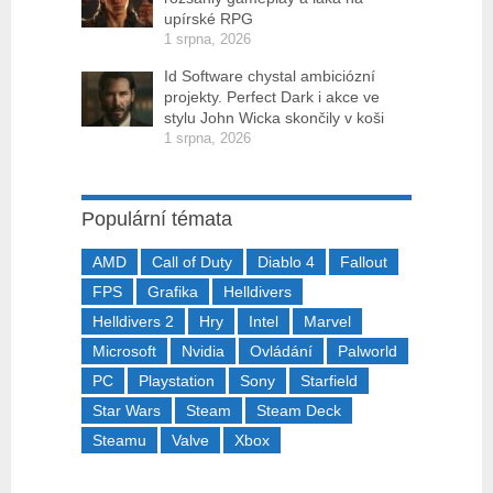
upírské RPG
1 srpna, 2026
Id Software chystal ambiciózní
projekty. Perfect Dark i akce ve
stylu John Wicka skončily v koši
1 srpna, 2026
Populární témata
AMD
Call of Duty
Diablo 4
Fallout
FPS
Grafika
Helldivers
Helldivers 2
Hry
Intel
Marvel
Microsoft
Nvidia
Ovládání
Palworld
PC
Playstation
Sony
Starfield
Star Wars
Steam
Steam Deck
Steamu
Valve
Xbox