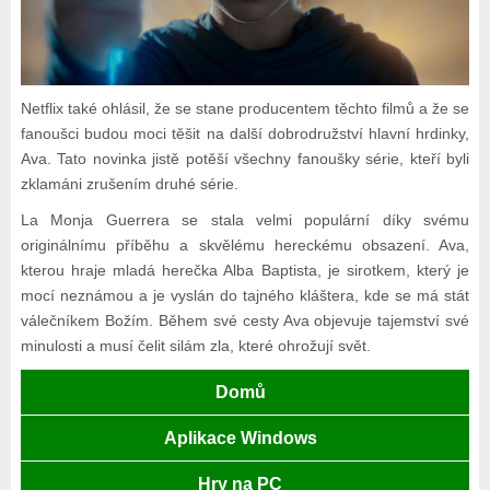
Netflix také ohlásil, že se stane producentem těchto filmů a že se
fanoušci budou moci těšit na další dobrodružství hlavní hrdinky,
Ava. Tato novinka jistě potěší všechny fanoušky série, kteří byli
zklamáni zrušením druhé série.
La Monja Guerrera se stala velmi populární díky svému
originálnímu příběhu a skvělému hereckému obsazení. Ava,
kterou hraje mladá herečka Alba Baptista, je sirotkem, který je
mocí neznámou a je vyslán do tajného kláštera, kde se má stát
válečníkem Božím. Během své cesty Ava objevuje tajemství své
minulosti a musí čelit silám zla, které ohrožují svět.
Domů
Aplikace Windows
Hry na PC