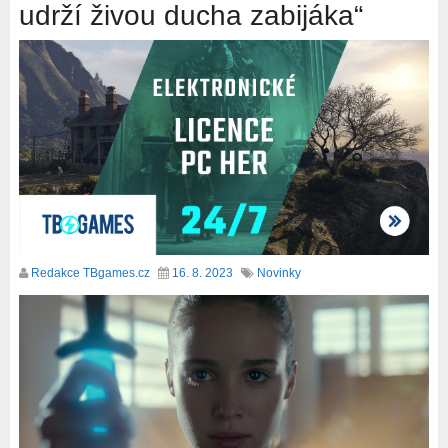
udrží živou ducha zabijáka“
Redakce TBgames.cz
16. 8. 2023
Novinky