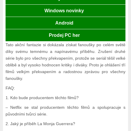
Windows novinky
Android
Prodej PC her
Tato akční fantazie si dokázala získat fanoušky po celém světě
díky svému temnému a napínavému příběhu. Zrušení druhé
série bylo pro všechny překvapením, protože se seriál těšil velké
oblibě a byl vysoko hodnocen kritiky i diváky. Proto je ohlášení tří
filmů velkým překvapením a radostnou zprávou pro všechny
fanoušky.
FAQ:
1. Kdo bude producentem těchto filmů?
– Netflix se stal producentem těchto filmů a spolupracuje s
původními tvůrci série.
2. Jaký je příběh La Monja Guerrera?