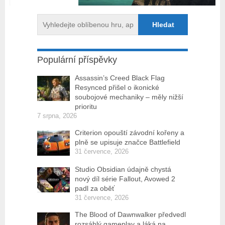
Populární příspěvky
Assassin’s Creed Black Flag
Resynced přišel o ikonické
soubojové mechaniky – měly nižší
prioritu
7 srpna, 2026
Criterion opouští závodní kořeny a
plně se upisuje značce Battlefield
31 července, 2026
Studio Obsidian údajně chystá
nový díl série Fallout, Avowed 2
padl za oběť
31 července, 2026
The Blood of Dawnwalker předvedl
rozsáhlý gameplay a láká na