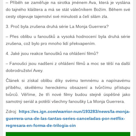
– Příběh se zaměřuje na sirotka jménem Ava, která je vyslána
do tajného kláštera a má se stát válečníkem Božím. Během své
cesty objevuje tajemství své minulosti a čelí silám zla.
3. Proč byla zrušena druhá série La Monja Guerrera?
– Přes oblibu u fanoušků a vysoká hodnocení byla druhá série
zrušena, což bylo pro mnoho lidí překvapením.
4. Jaké jsou reakce fanoušků na ohlášení filmů?
– Fanoušci jsou nadšeni z ohlášení filmů a moc se těší na další
dobrodružství Avey.
Článek si získal oblibu díky svému temnému a napínavému
příběhu, skvělému hereckému obsazení a tvůrčímu přístupu
tvůrců. Věříme, že tři nové filmy budou stejně úspěšné jako
samotný seriál a potěší všechny fanoušky La Monja Guerrera.
Zdroj:
https://es.ign.com/warrior-nun/193283/news/la-monja-
guerrera-una-de-las-tantas-series-canceladas-por-netflix-
regresara-en-forma-de-trilogia-cin