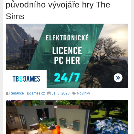
původního vývojáře hry The
Sims
Redakce TBgames.cz
31. 3. 2023
Novinky