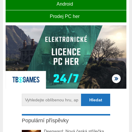
Android
Prodej PC her
Populární příspěvky
Deepward: Nová česká střílečka