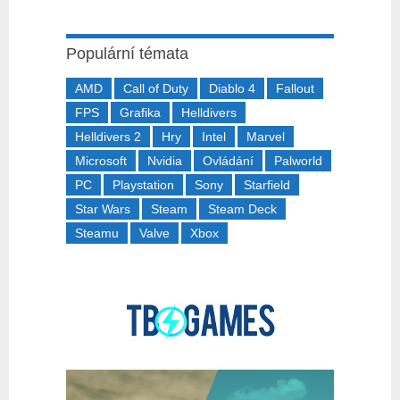
Populární témata
AMD
Call of Duty
Diablo 4
Fallout
FPS
Grafika
Helldivers
Helldivers 2
Hry
Intel
Marvel
Microsoft
Nvidia
Ovládání
Palworld
PC
Playstation
Sony
Starfield
Star Wars
Steam
Steam Deck
Steamu
Valve
Xbox