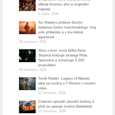
slibuje krvavou akci a originální
nápady
6 srpna, 2026
Arc Raiders přidává dlouho
žádanou funkci matchmakingu: hraj
sólo přátelsky a v triu klidně
agresivně
30 července, 2026
Xbox v krizi: nová šéfka Asha
Sharma kritizuje strategii Phila
Spencera a oznamuje 3 200
propuštění
30 července, 2026
Tomb Raider: Legacy of Atlantis
láká na souboj s T-Rexem v novém
videu
31 července, 2026
Criterion opouští závodní kořeny a
plně se upisuje značce Battlefield
31 července, 2026