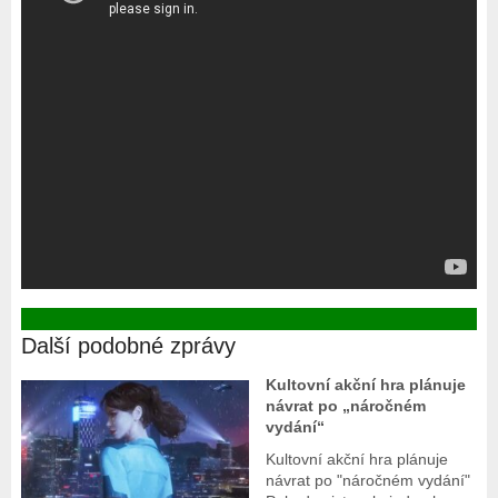
Další podobné zprávy
Kultovní akční hra plánuje
návrat po „náročném
vydání“
Kultovní akční hra plánuje
návrat po "náročném vydání"