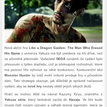
Nová akční hra
Like a Dragon Gaiden: The Man Who Erased
His Name
z univerza Yakuza má být uvedena na trh dříve, než
se původně plánovalo. Vydavatel
SEGA
oznámil, že vydání bylo
přesunuto o týden dopředu, což je překvapivé rozhodnutí, které
má pomoci hře vyhnout se silné konkurenci. Konkurenční titul
Monster Hunter
by totiž mohl ovlivnit prodeje hry v původním
datu. Tato strategie ukazuje, jak důležité je správně načasovat
vydání, aby se
nové hry
nestaly obětí jiných silných titulů.
Hráči se mohou těšit na návrat Kazumy Kiryu, známého z
Yakuza série
, který tentokrát zavítá do
Havaje
. Ve hře bude
muset čelit novým výzvám a odhalit temná tajemství, která se