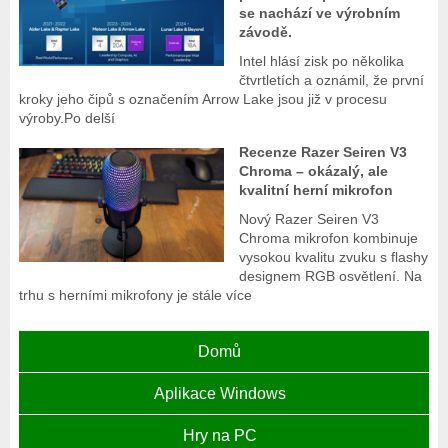
se nachází ve výrobním
závodě.
Intel hlásí zisk po několika
čtvrtletích a oznámil, že první
kroky jeho čipů s označením Arrow Lake jsou již v procesu
výroby.Po delší
Recenze Razer Seiren V3
Chroma – okázalý, ale
kvalitní herní mikrofon
Nový Razer Seiren V3
Chroma mikrofon kombinuje
vysokou kvalitu zvuku s flashy
designem RGB osvětlení. Na
trhu s herními mikrofony je stále více
Domů
Aplikace Windows
Hry na PC