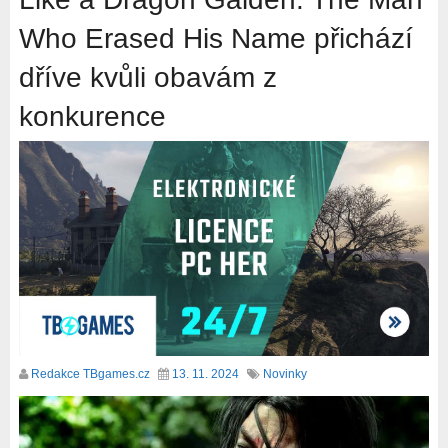
Who Erased His Name přichází
dříve kvůli obavám z
konkurence
Redakce TBgames.cz
13. 11. 2024
Novinky