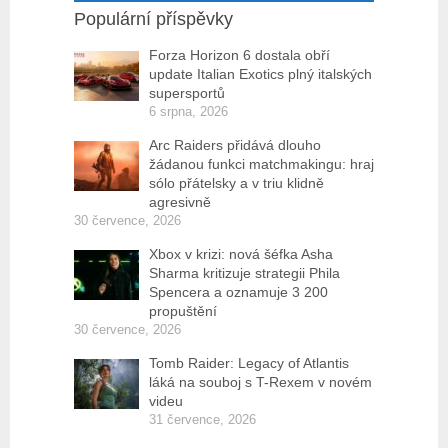
Populární příspěvky
Forza Horizon 6 dostala obří
update Italian Exotics plný italských
supersportů
6 srpna, 2026
Arc Raiders přidává dlouho
žádanou funkci matchmakingu: hraj
sólo přátelsky a v triu klidně
agresivně
30 července, 2026
Xbox v krizi: nová šéfka Asha
Sharma kritizuje strategii Phila
Spencera a oznamuje 3 200
propuštění
30 července, 2026
Tomb Raider: Legacy of Atlantis
láká na souboj s T-Rexem v novém
videu
31 července, 2026