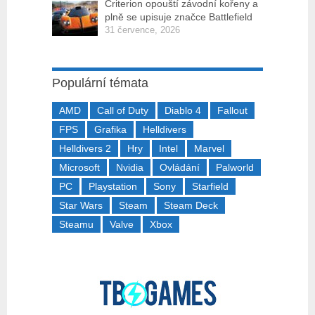
Criterion opouští závodní kořeny a
plně se upisuje značce Battlefield
31 července, 2026
Populární témata
AMD
Call of Duty
Diablo 4
Fallout
FPS
Grafika
Helldivers
Helldivers 2
Hry
Intel
Marvel
Microsoft
Nvidia
Ovládání
Palworld
PC
Playstation
Sony
Starfield
Star Wars
Steam
Steam Deck
Steamu
Valve
Xbox