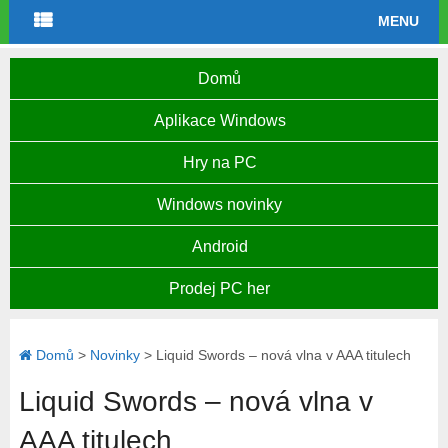
MENU
Domů
Aplikace Windows
Hry na PC
Windows novinky
Android
Prodej PC her
Domů
>
Novinky
>
Liquid Swords – nová vlna v AAA titulech
Liquid Swords – nová vlna v
AAA titulech