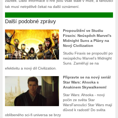
zážitek. Další informace o hře jsou však stále v mlze, a fanoušci
tak musí netrpělivě čekat na další oznámení.
Další podobné zprávy
Propouštění ve Studiu
Firaxis: Neúspěch Marvel’s
Midnight Suns a Plány na
Nový Civilization
Studiu Firaxis se propouští po
neúspěchu Marvel’s Midnight
Suns. Zaměřují se na
efektivitu a nový díl Civilization.
Připravte se na nový seriál
Star Wars: Ahsoka s
Anakinem Skywalkerem!
Star Wars: Ahsoka - nový
počin ze světa Star
WarsFanoušci Star Wars mají
důvod k radosti! Do světa
oblíbeného sci-fi universa se brzy