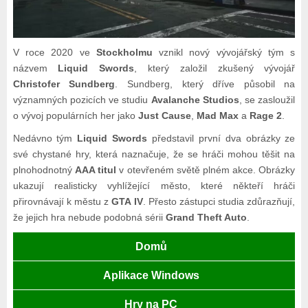
V roce 2020 ve
Stockholmu
vznikl nový vývojářský tým s
názvem
Liquid Swords
, který založil zkušený vývojář
Christofer Sundberg
. Sundberg, který dříve působil na
významných pozicích ve studiu
Avalanche Studios
, se zasloužil
o vývoj populárních her jako
Just Cause
,
Mad Max
a
Rage 2
.
Nedávno tým
Liquid Swords
představil první dva obrázky ze
své chystané hry, která naznačuje, že se hráči mohou těšit na
plnohodnotný
AAA titul
v otevřeném světě plném akce. Obrázky
ukazují realisticky vyhlížející město, které někteří hráči
přirovnávají k městu z
GTA IV
. Přesto zástupci studia zdůrazňují,
že jejich hra nebude podobná sérii
Grand Theft Auto
.
Domů
Aplikace Windows
Hry na PC