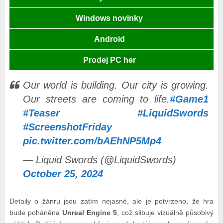
Windows novinky
Android
Prodej PC her
Our world is building. Our city is growing.
Our streets are coming to life.
#Game1
#Teaser
#LiquidSwords
#ScreenshotFriday
pic.twitter.com/bAEhNP5Mp4
— Liquid Swords (@LiquidSwords)
October 25, 2024
Detaily o žánru jsou zatím nejasné, ale je potvrzeno, že hra
bude poháněna
Unreal Engine 5
, což slibuje vizuálně působivý