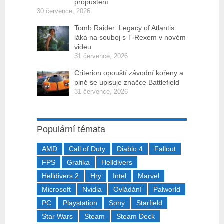
propuštění
30 července, 2026
Tomb Raider: Legacy of Atlantis
láká na souboj s T-Rexem v novém
videu
31 července, 2026
Criterion opouští závodní kořeny a
plně se upisuje značce Battlefield
31 července, 2026
Populární témata
AMD
Call of Duty
Diablo 4
Fallout
FPS
Grafika
Helldivers
Helldivers 2
Hry
Intel
Marvel
Microsoft
Nvidia
Ovládání
Palworld
PC
Playstation
Sony
Starfield
Star Wars
Steam
Steam Deck