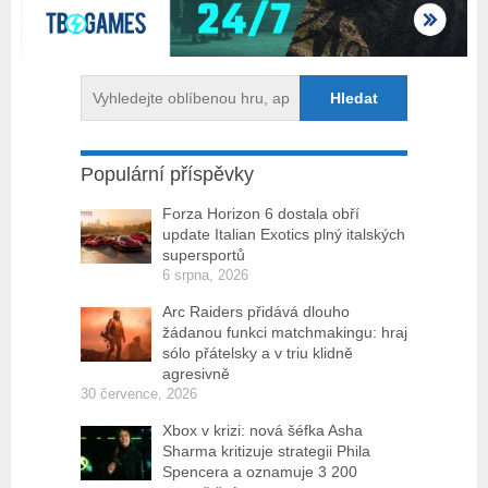
Populární příspěvky
Forza Horizon 6 dostala obří
update Italian Exotics plný italských
supersportů
6 srpna, 2026
Arc Raiders přidává dlouho
žádanou funkci matchmakingu: hraj
sólo přátelsky a v triu klidně
agresivně
30 července, 2026
Xbox v krizi: nová šéfka Asha
Sharma kritizuje strategii Phila
Spencera a oznamuje 3 200