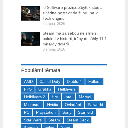
id Software přežije. Zbytek studia
zvládne postavit další hru na id
Tech enginu
3 srpna, 2026
Steam má za sebou nejsilnější
pololetí v historii, tržby dosáhly 11,1
miliardy dolarů
3 srpna, 2026
Populární témata
AMD
Call of Duty
Diablo 4
Fallout
FPS
Grafika
Helldivers
Helldivers 2
Hry
Intel
Marvel
Microsoft
Nvidia
Ovládání
Palworld
PC
Playstation
Sony
Starfield
Star Wars
Steam
Steam Deck
Steamu
Valve
Xbox