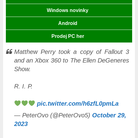
Windows novinky
Android
Prodej PC her
Matthew Perry took a copy of Fallout 3
and an Xbox 360 to The Ellen DeGeneres
Show.
R. I. P.
pic.twitter.com/h6zfL0pmLa
— PeterOvo (@PeterOvo5)
October 29,
2023