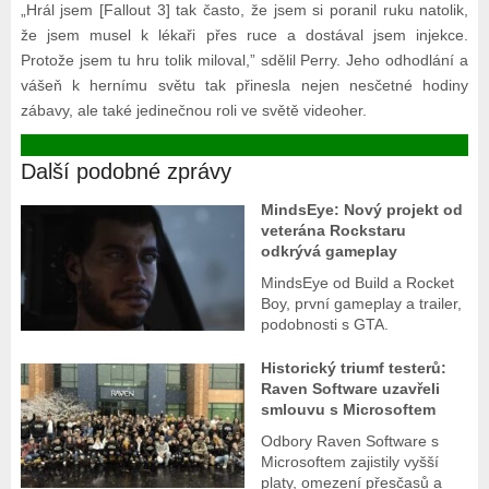
„Hrál jsem [Fallout 3] tak často, že jsem si poranil ruku natolik,
že jsem musel k lékaři přes ruce a dostával jsem injekce.
Protože jsem tu hru tolik miloval,” sdělil Perry. Jeho odhodlání a
vášeň k hernímu světu tak přinesla nejen nesčetné hodiny
zábavy, ale také jedinečnou roli ve světě videoher.
Další podobné zprávy
MindsEye: Nový projekt od
veterána Rockstaru
odkrývá gameplay
MindsEye od Build a Rocket
Boy, první gameplay a trailer,
podobnosti s GTA.
Historický triumf testerů:
Raven Software uzavřeli
smlouvu s Microsoftem
Odbory Raven Software s
Microsoftem zajistily vyšší
platy, omezení přesčasů a