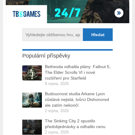
Populární příspěvky
Bethesda odhalila plány: Fallout 5,
The Elder Scrolls VI i nové
rozšíření pro Starfield
8 srpna, 2026
Budoucnost studia Arkane Lyon
zůstává nejistá, tvůrci Dishonored
ale zatím nekončí
2 srpna, 2026
The Sinking City 2 spustilo
předobjednávky a odhalilo cenu
2 srpna, 2026