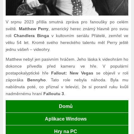
V srpnu 2023 přišla smutná zpráva pro fanoušky po celém
světě.
Matthew Perry
, americký herec známý hlavně pro svou
roli
Chandlera Binga
v kultovním seriálu Přátelé, zemřel ve
věku 54 let. Kromě svého hereckého talentu měl Perry ještě
jednu vášeň – videohry.
Matthew nebyl jen pasivním hráčem. Jeho láska k videohrám ho
dokonce přivedla před kameru ve hře. V populární
postapokalyptické hře
Fallout: New Vegas
se objevil v roli
záporáka
Bennyho
. Tato role nebyla náhoda. Byla mu
nabídnuta poté, co přiznal v televizi, že si poranil ruku kvůli
nadměrnému hraní
Falloutu 3
.
Domů
Aplikace Windows
Hry na PC