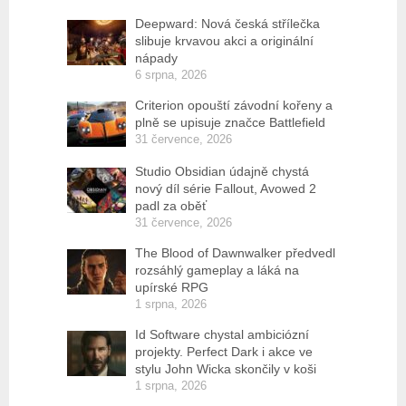
Deepward: Nová česká střílečka
slibuje krvavou akci a originální
nápady
6 srpna, 2026
Criterion opouští závodní kořeny a
plně se upisuje značce Battlefield
31 července, 2026
Studio Obsidian údajně chystá
nový díl série Fallout, Avowed 2
padl za oběť
31 července, 2026
The Blood of Dawnwalker předvedl
rozsáhlý gameplay a láká na
upírské RPG
1 srpna, 2026
Id Software chystal ambiciózní
projekty. Perfect Dark i akce ve
stylu John Wicka skončily v koši
1 srpna, 2026