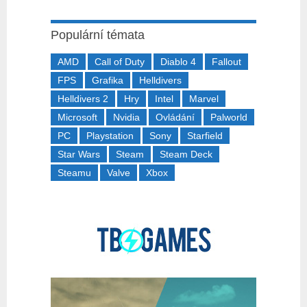
Populární témata
AMD
Call of Duty
Diablo 4
Fallout
FPS
Grafika
Helldivers
Helldivers 2
Hry
Intel
Marvel
Microsoft
Nvidia
Ovládání
Palworld
PC
Playstation
Sony
Starfield
Star Wars
Steam
Steam Deck
Steamu
Valve
Xbox