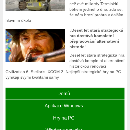
než dvě miliardy Terminidů
během jediného dne, zdá se,
že nám hrozí prohra v dalším
hlavním úkolu
„Deset let stará strategická
hra dostává kompletní
přepracování alternativní
historie“
Deset let stará strategická hra
dostává kompletní alternativní
historickou renovaci
Civilization 6. Stellaris. XCOM 2. Nejlepší strategické hry na PC
vynikají svými kvalitami samy
Domů
Aplikace Windows
Hry na PC