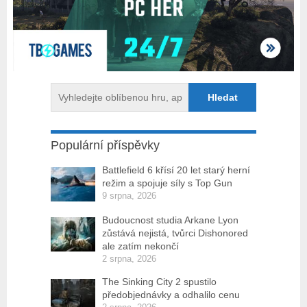
Populární příspěvky
Battlefield 6 křísí 20 let starý herní
režim a spojuje síly s Top Gun
9 srpna, 2026
Budoucnost studia Arkane Lyon
zůstává nejistá, tvůrci Dishonored
ale zatím nekončí
2 srpna, 2026
The Sinking City 2 spustilo
předobjednávky a odhalilo cenu