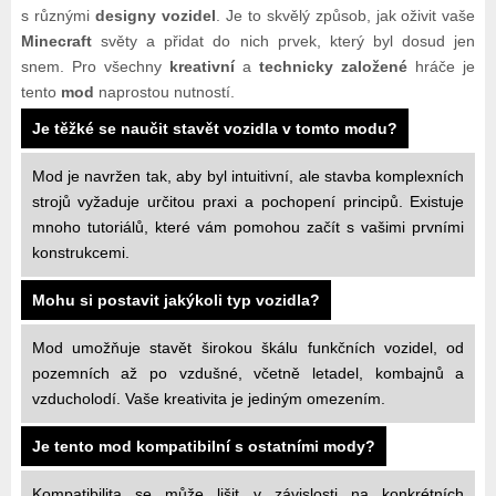
s různými
designy vozidel
. Je to skvělý způsob, jak oživit vaše
Minecraft
světy a přidat do nich prvek, který byl dosud jen
snem. Pro všechny
kreativní
a
technicky založené
hráče je
tento
mod
naprostou nutností.
Je těžké se naučit stavět vozidla v tomto modu?
Mod je navržen tak, aby byl intuitivní, ale stavba komplexních
strojů vyžaduje určitou praxi a pochopení principů. Existuje
mnoho tutoriálů, které vám pomohou začít s vašimi prvními
konstrukcemi.
Mohu si postavit jakýkoli typ vozidla?
Mod umožňuje stavět širokou škálu funkčních vozidel, od
pozemních až po vzdušné, včetně letadel, kombajnů a
vzducholodí. Vaše kreativita je jediným omezením.
Je tento mod kompatibilní s ostatními mody?
Kompatibilita se může lišit v závislosti na konkrétních