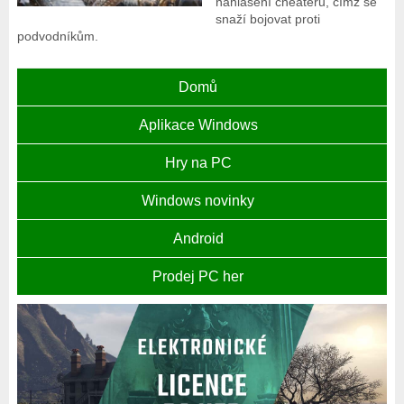
nahlášení cheaterů, čímž se
snaží bojovat proti
podvodníkům.
Domů
Aplikace Windows
Hry na PC
Windows novinky
Android
Prodej PC her