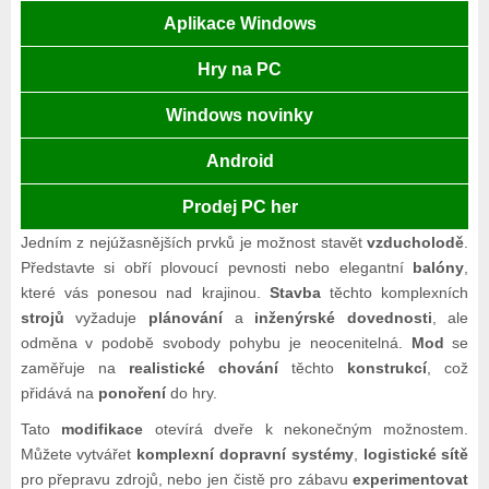
Aplikace Windows
Hry na PC
Windows novinky
Android
Prodej PC her
Jedním z nejúžasnějších prvků je možnost stavět
vzducholodě
.
Představte si obří plovoucí pevnosti nebo elegantní
balóny
,
které vás ponesou nad krajinou.
Stavba
těchto komplexních
strojů
vyžaduje
plánování
a
inženýrské dovednosti
, ale
odměna v podobě svobody pohybu je neocenitelná.
Mod
se
zaměřuje na
realistické chování
těchto
konstrukcí
, což
přidává na
ponoření
do hry.
Tato
modifikace
otevírá dveře k nekonečným možnostem.
Můžete vytvářet
komplexní dopravní systémy
,
logistické sítě
pro přepravu zdrojů, nebo jen čistě pro zábavu
experimentovat