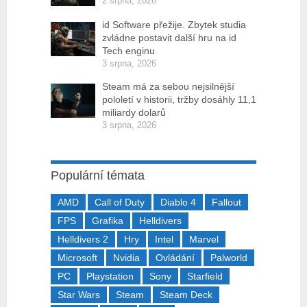
2 srpna, 2026
id Software přežije. Zbytek studia
zvládne postavit další hru na id
Tech enginu
3 srpna, 2026
Steam má za sebou nejsilnější
pololetí v historii, tržby dosáhly 11,1
miliardy dolarů
3 srpna, 2026
Populární témata
AMD
Call of Duty
Diablo 4
Fallout
FPS
Grafika
Helldivers
Helldivers 2
Hry
Intel
Marvel
Microsoft
Nvidia
Ovládání
Palworld
PC
Playstation
Sony
Starfield
Star Wars
Steam
Steam Deck