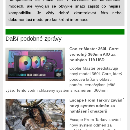
modech, ale vývojáři se obvykle snaží zajistit co nejširší
kompatibilitu. Je vždy dobré zkontrolovat fóra nebo
dokumentaci modu pro konkrétní informace.
Další podobné zprávy
Cooler Master 360L Core:
vrcholný 360mm AIO za
pouhých 119 USD
Cooler Master představuje
nový model 360L Core, který
posouvá laťku v oblasti
poměru cena/výkon ještě
výše. Tento vodní chlazený systém s rozměrem 360mm
Escape From Tarkov zavádí
nový systém odměn za
nahlášení cheaterů
Escape From Tarkov zavádí
nový systém odměn za