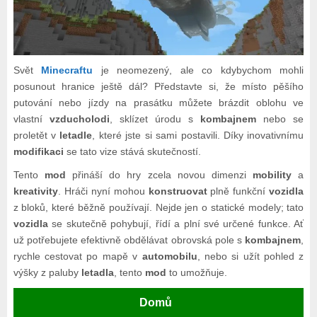
Svět
Minecraftu
je neomezený, ale co kdybychom mohli
posunout hranice ještě dál? Představte si, že místo pěšího
putování nebo jízdy na prasátku můžete brázdit oblohu ve
vlastní
vzducholodi
, sklízet úrodu s
kombajnem
nebo se
proletět v
letadle
, které jste si sami postavili. Díky inovativnímu
modifikaci
se tato vize stává skutečností.
Tento
mod
přináší do hry zcela novou dimenzi
mobility
a
kreativity
. Hráči nyní mohou
konstruovat
plně funkční
vozidla
z bloků, které běžně používají. Nejde jen o statické modely; tato
vozidla
se skutečně pohybují, řídí a plní své určené funkce. Ať
už potřebujete efektivně obdělávat obrovská pole s
kombajnem
,
rychle cestovat po mapě v
automobilu
, nebo si užít pohled z
výšky z paluby
letadla
, tento
mod
to umožňuje.
Domů