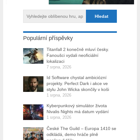
Populární příspěvky
Titanfall 2 konečně mluví česky.
Fanoušci vydali neoficiální
lokalizaci
7 srpna, 2026
Id Software chystal ambiciózní
projekty. Perfect Dark i akce ve
stylu John Wicka skončily v koši
1 srpna, 2026
Kyberpunkový simulátor života
Nivalis Nights má datum vydání
1 srpna, 2026
České The Guild – Europa 1410 se
odkládá, demo hráče plně