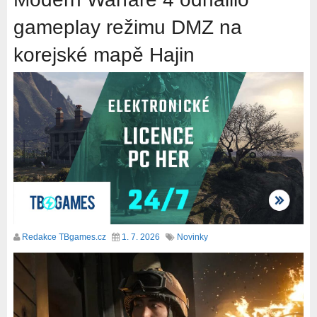
gameplay režimu DMZ na
korejské mapě Hajin
Redakce TBgames.cz
1. 7. 2026
Novinky