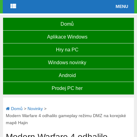
MENU
Domů
Aplikace Windows
Hry na PC
Windows novinky
Android
Prodej PC her
Domů
>
Novinky
>
Modern Warfare 4 odhalilo gameplay režimu DMZ na korejské
mapě Hajin
Modern Warfare 4 odhalilo