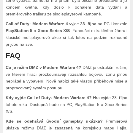
série vydává. Samotná hra přitom byla oficiálně představena již
koncem května, kdy došlo k odhalení data vydání a
premiérového traileru ze singleplayerové kampaně.
Call of Duty: Modern Warfare 4
vyjde
23. října
na PC i konzole
PlayStation 5
a
Xbox Series X/S
. Fanoušci extrakčního žánru i
klasické multiplayerové akce si tak letos na podzim rozhodně
přijdou na své.
FAQ
Co je režim DMZ v Modern Warfare 4?
DMZ je extrakční režim,
ve kterém hráči prozkoumávají rozsáhlou bojovou zónu plnou
nepřátel a vybavení. Nově nabízí také vlastní příběhové mise a
propracovaný systém postupu.
Kdy vyjde Call of Duty: Modern Warfare 4?
Hra vyjde 23. října
tohoto roku. Dostupná bude na PC, PlayStation 5 a Xbox Series
X/S.
Kde se odehrává úvodní gameplay ukázka?
Premiérová
ukázka režimu DMZ je zasazená na korejskou mapu Hajin.