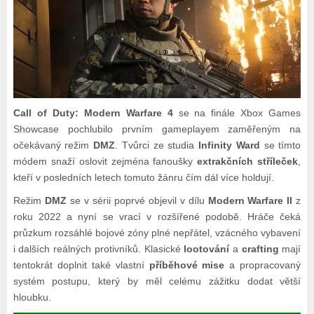
Call of Duty: Modern Warfare 4
se na finále Xbox Games
Showcase pochlubilo prvním gameplayem zaměřeným na
očekávaný režim
DMZ
. Tvůrci ze studia
Infinity Ward
se tímto
módem snaží oslovit zejména fanoušky
extrakčních stříleček
,
kteří v posledních letech tomuto žánru čím dál více holdují.
Režim
DMZ
se v sérii poprvé objevil v dílu
Modern Warfare II
z
roku 2022 a nyní se vrací v rozšířené podobě. Hráče čeká
průzkum rozsáhlé bojové zóny plné nepřátel, vzácného vybavení
i dalších reálných protivníků. Klasické
lootování
a
crafting
mají
tentokrát doplnit také vlastní
příběhové mise
a propracovaný
systém postupu, který by měl celému zážitku dodat větší
hloubku.