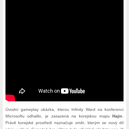
Úvodní gameplay ukázka, kterou Infinity Ward na konferenci
Microsoftu odhalilo, je zasazená na korejskou mapu
Hajin
.
Právě korejské prostředí naznačuje směr, kterým se nový díl