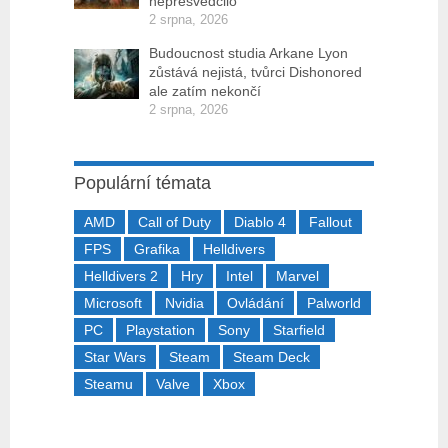
nepřesvědčilo
2 srpna, 2026
Budoucnost studia Arkane Lyon
zůstává nejistá, tvůrci Dishonored
ale zatím nekončí
2 srpna, 2026
Populární témata
AMD
Call of Duty
Diablo 4
Fallout
FPS
Grafika
Helldivers
Helldivers 2
Hry
Intel
Marvel
Microsoft
Nvidia
Ovládání
Palworld
PC
Playstation
Sony
Starfield
Star Wars
Steam
Steam Deck
Steamu
Valve
Xbox