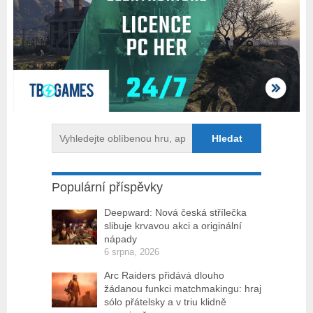
Populární příspěvky
Deepward: Nová česká střílečka
slibuje krvavou akci a originální
nápady
6 srpna, 2026
Arc Raiders přidává dlouho
žádanou funkci matchmakingu: hraj
sólo přátelsky a v triu klidně