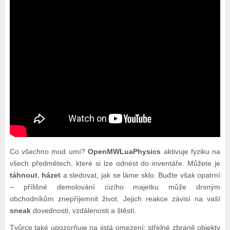
Co všechno mod umí?
OpenMWLuaPhysics
aktivuje fyziku na
všech předmětech, které si lze odnést do inventáře. Můžete je
táhnout
,
házet
a sledovat, jak se láme sklo. Buďte však opatrní
– přílišné demolování cizího majetku může drsným
obchodníkům znepříjemnit život. Jejich reakce závisí na vaší
sneak
dovednosti, vzdálenosti a štěstí.
Tvůrce také upozorňuje na jistá omezení: střelné zbraně objekty