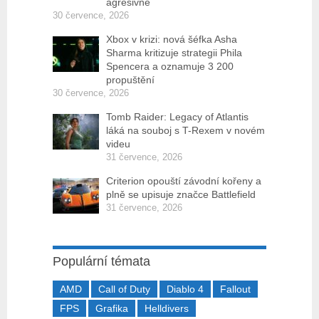
agresivně
30 července, 2026
Xbox v krizi: nová šéfka Asha
Sharma kritizuje strategii Phila
Spencera a oznamuje 3 200
propuštění
30 července, 2026
Tomb Raider: Legacy of Atlantis
láká na souboj s T-Rexem v novém
videu
31 července, 2026
Criterion opouští závodní kořeny a
plně se upisuje značce Battlefield
31 července, 2026
Populární témata
AMD
Call of Duty
Diablo 4
Fallout
FPS
Grafika
Helldivers