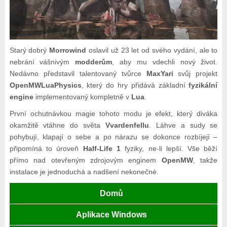
Starý dobrý
Morrowind
oslavil už 23 let od svého vydání, ale to
nebrání vášnivým
modderům
, aby mu vdechli nový život.
Nedávno představil talentovaný tvůrce
MaxYari
svůj projekt
OpenMWLuaPhysics
, který do hry přidává základní
fyzikální
engine
implementovaný kompletně v
Lua
.
První ochutnávkou magie tohoto modu je efekt, který diváka
okamžitě vtáhne do světa
Vvardenfellu
. Láhve a sudy se
pohybují, klapají o sebe a po nárazu se dokonce rozbíjejí –
připomíná to úroveň
Half-Life 1
fyziky, ne-li lepší. Vše běží
přímo nad otevřeným zdrojovým enginem
OpenMW
, takže
instalace je jednoduchá a nadšení nekonečné.
Domů
Aplikace Windows