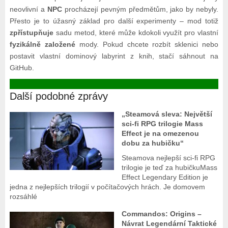
neovlivní a
NPC
procházejí pevným předmětům, jako by nebyly.
Přesto je to úžasný základ pro další experimenty – mod totiž
zpřístupňuje
sadu metod, které může kdokoli využít pro vlastní
fyzikálně založené
mody. Pokud chcete rozbít sklenici nebo
postavit vlastní dominový labyrint z knih, stačí sáhnout na
GitHub.
Další podobné zprávy
„Steamová sleva: Největší
sci-fi RPG trilogie Mass
Effect je na omezenou
dobu za hubičku“
Steamova nejlepší sci-fi RPG
trilogie je teď za hubičkuMass
Effect Legendary Edition je
jedna z nejlepších trilogií v počítačových hrách. Je domovem
rozsáhlé
Commandos: Origins –
Návrat Legendární Taktické