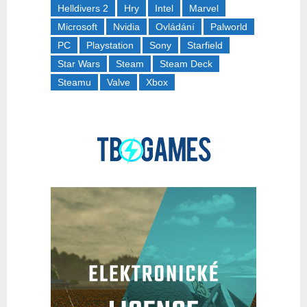
Helldivers 2
Hry
Intel
Marvel
Microsoft
Nvidia
Ovládání
Palworld
PC
Playstation
Sony
Starfield
Star Wars
Steam
Steam Deck
Steamu
Valve
Xbox