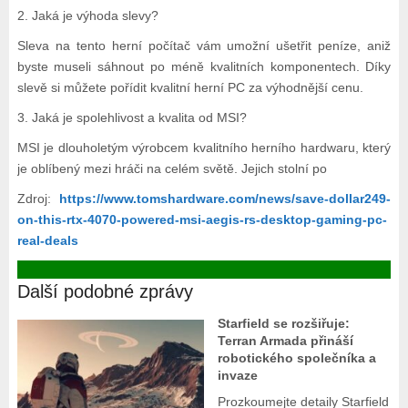
2. Jaká je výhoda slevy?
Sleva na tento herní počítač vám umožní ušetřit peníze, aniž
byste museli sáhnout po méně kvalitních komponentech. Díky
slevě si můžete pořídit kvalitní herní PC za výhodnější cenu.
3. Jaká je spolehlivost a kvalita od MSI?
MSI je dlouholetým výrobcem kvalitního herního hardwaru, který
je oblíbený mezi hráči na celém světě. Jejich stolní po
Zdroj:
https://www.tomshardware.com/news/save-dollar249-
on-this-rtx-4070-powered-msi-aegis-rs-desktop-gaming-pc-
real-deals
Další podobné zprávy
Starfield se rozšiřuje:
Terran Armada přináší
robotického společníka a
invaze
Prozkoumejte detaily Starfield