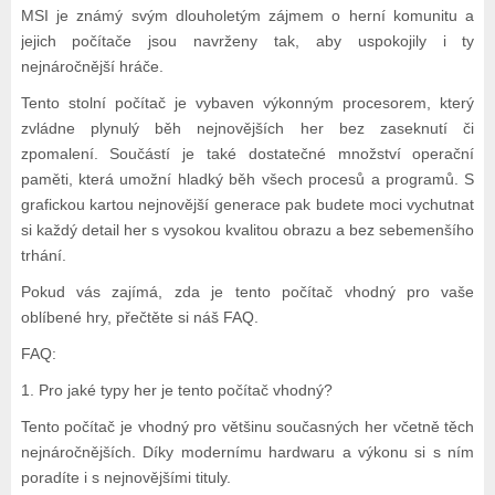
MSI je známý svým dlouholetým zájmem o herní komunitu a
jejich počítače jsou navrženy tak, aby uspokojily i ty
nejnáročnější hráče.
Tento stolní počítač je vybaven výkonným procesorem, který
zvládne plynulý běh nejnovějších her bez zaseknutí či
zpomalení. Součástí je také dostatečné množství operační
paměti, která umožní hladký běh všech procesů a programů. S
grafickou kartou nejnovější generace pak budete moci vychutnat
si každý detail her s vysokou kvalitou obrazu a bez sebemenšího
trhání.
Pokud vás zajímá, zda je tento počítač vhodný pro vaše
oblíbené hry, přečtěte si náš FAQ.
FAQ:
1. Pro jaké typy her je tento počítač vhodný?
Tento počítač je vhodný pro většinu současných her včetně těch
nejnáročnějších. Díky modernímu hardwaru a výkonu si s ním
poradíte i s nejnovějšími tituly.