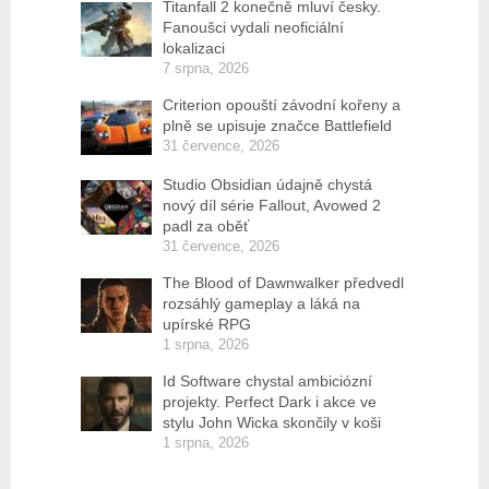
Titanfall 2 konečně mluví česky.
Fanoušci vydali neoficiální
lokalizaci
7 srpna, 2026
Criterion opouští závodní kořeny a
plně se upisuje značce Battlefield
31 července, 2026
Studio Obsidian údajně chystá
nový díl série Fallout, Avowed 2
padl za oběť
31 července, 2026
The Blood of Dawnwalker předvedl
rozsáhlý gameplay a láká na
upírské RPG
1 srpna, 2026
Id Software chystal ambiciózní
projekty. Perfect Dark i akce ve
stylu John Wicka skončily v koši
1 srpna, 2026