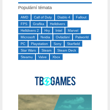
Populární témata
AMD
Call of Duty
Diablo 4
Fallout
FPS
Grafika
Helldivers
Helldivers 2
Hry
Intel
Marvel
Microsoft
Nvidia
Ovládání
Palworld
PC
Playstation
Sony
Starfield
Star Wars
Steam
Steam Deck
Steamu
Valve
Xbox