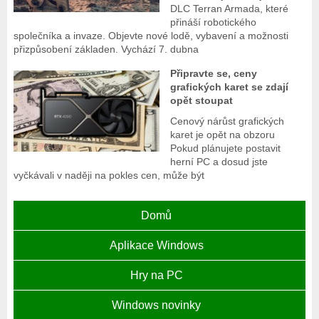
DLC Terran Armada, které
přináší robotického
společníka a invaze. Objevte nové lodě, vybavení a možnosti
přizpůsobení základen. Vychází 7. dubna
Připravte se, ceny
grafických karet se zdají
opět stoupat
Cenový nárůst grafických
karet je opět na obzoru
Pokud plánujete postavit
herní PC a dosud jste
vyčkávali v naději na pokles cen, může být
Domů
Aplikace Windows
Hry na PC
Windows novinky