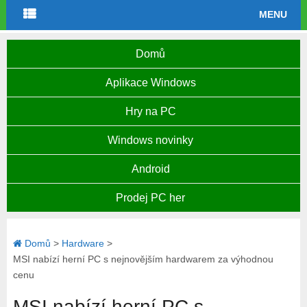
MENU
Domů
Aplikace Windows
Hry na PC
Windows novinky
Android
Prodej PC her
Domů
>
Hardware
>
MSI nabízí herní PC s nejnovějším hardwarem za výhodnou
cenu
MSI nabízí herní PC s